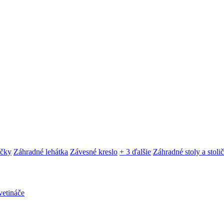
ačky
Záhradné lehátka
Závesné kreslo
+ 3 ďalšie
Záhradné stoly a stoli
etináče