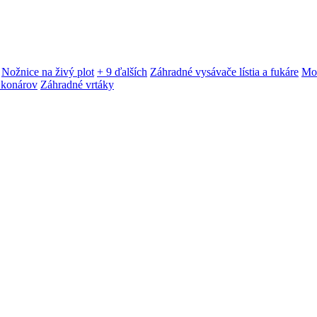
Nožnice na živý plot
+ 9 ďalších
Záhradné vysávače lístia a fukáre
Mot
 konárov
Záhradné vrtáky