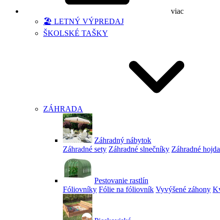
viac
🏖️ LETNÝ VÝPREDAJ
ŠKOLSKÉ TAŠKY
ZÁHRADA
Záhradný nábytok
Záhradné sety
Záhradné slnečníky
Záhradné hojd
Pestovanie rastlín
Fóliovníky
Fólie na fóliovník
Vyvýšené záhony
Kv