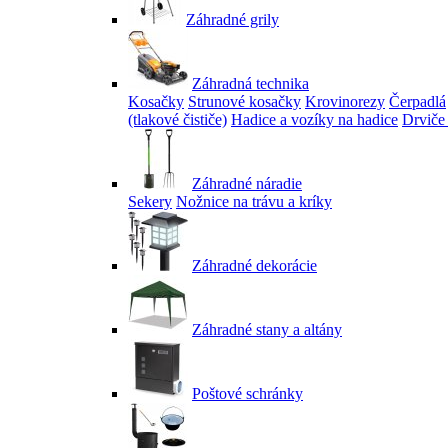
Záhradné grily
Záhradná technika
Kosačky
Strunové kosačky
Krovinorezy
Čerpadlá
(tlakové čističe)
Hadice a vozíky na hadice
Drviče
Záhradné náradie
Sekery
Nožnice na trávu a kríky
Záhradné dekorácie
Záhradné stany a altány
Poštové schránky