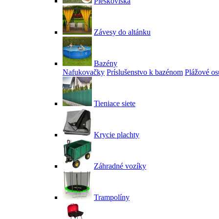
Pieskoviská
Závesy do altánku
Bazény
Nafukovačky
Príslušenstvo k bazénom
Plážové os
Tieniace siete
Krycie plachty
Záhradné vozíky
Trampolíny