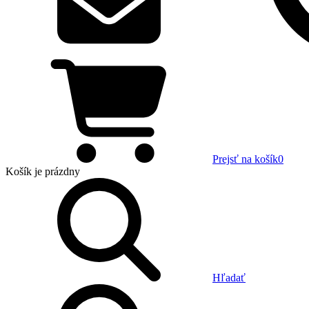
Prejsť na košík
0
Košík
je prázdny
Hľadať