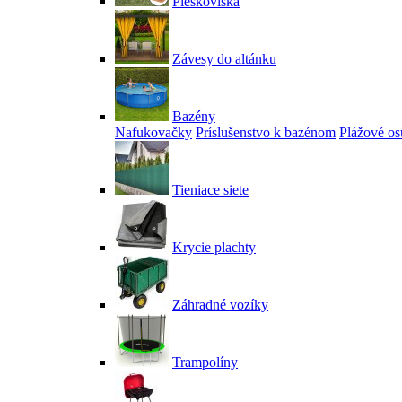
Pieskoviská
Závesy do altánku
Bazény
Nafukovačky
Príslušenstvo k bazénom
Plážové os
Tieniace siete
Krycie plachty
Záhradné vozíky
Trampolíny