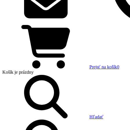
Prejsť na košík
0
Košík
je prázdny
Hľadať