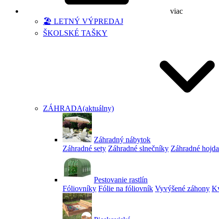
viac
🏖️ LETNÝ VÝPREDAJ
ŠKOLSKÉ TAŠKY
ZÁHRADA
(aktuálny)
Záhradný nábytok
Záhradné sety
Záhradné slnečníky
Záhradné hojd
Pestovanie rastlín
Fóliovníky
Fólie na fóliovník
Vyvýšené záhony
Kv