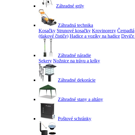
Záhradné grily
Záhradná technika
Kosačky
Strunové kosačky
Krovinorezy
Čerpadlá
(tlakové čističe)
Hadice a vozíky na hadice
Drviče
Záhradné náradie
Sekery
Nožnice na trávu a kríky
Záhradné dekorácie
Záhradné stany a altány
Poštové schránky