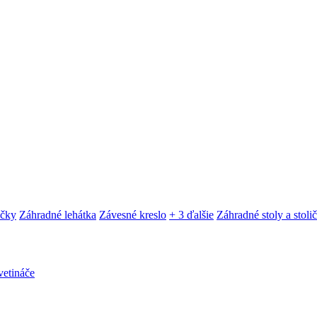
ačky
Záhradné lehátka
Závesné kreslo
+ 3 ďalšie
Záhradné stoly a stoli
etináče