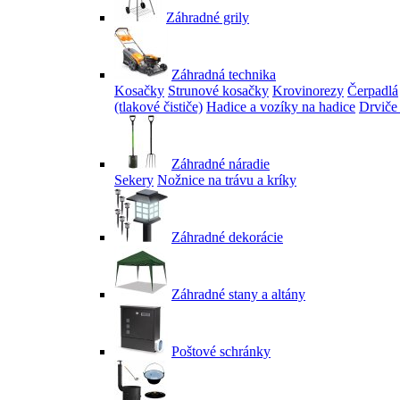
Záhradné grily
Záhradná technika
Kosačky
Strunové kosačky
Krovinorezy
Čerpadlá
(tlakové čističe)
Hadice a vozíky na hadice
Drviče
Záhradné náradie
Sekery
Nožnice na trávu a kríky
Záhradné dekorácie
Záhradné stany a altány
Poštové schránky