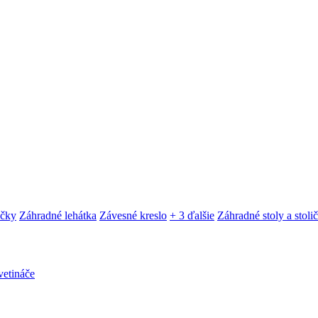
ačky
Záhradné lehátka
Závesné kreslo
+ 3 ďalšie
Záhradné stoly a stoli
etináče