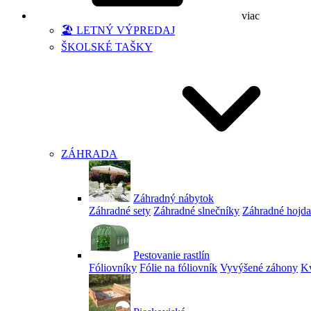
viac
🏖️ LETNÝ VÝPREDAJ
ŠKOLSKÉ TAŠKY
ZÁHRADA
Záhradný nábytok
Záhradné sety
Záhradné slnečníky
Záhradné hojd
Pestovanie rastlín
Fóliovníky
Fólie na fóliovník
Vyvýšené záhony
Kv