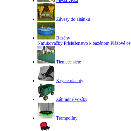
Pieskoviská
Závesy do altánku
Bazény
Nafukovačky
Príslušenstvo k bazénom
Plážové os
Tieniace siete
Krycie plachty
Záhradné vozíky
Trampolíny