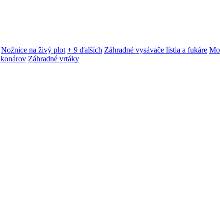
Nožnice na živý plot
+ 9 ďalších
Záhradné vysávače lístia a fukáre
Mot
 konárov
Záhradné vrtáky