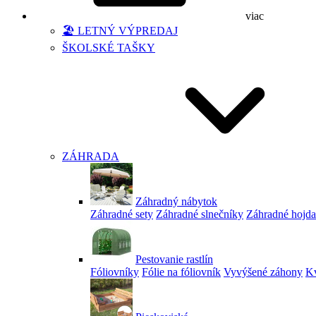
viac
🏖️ LETNÝ VÝPREDAJ
ŠKOLSKÉ TAŠKY
ZÁHRADA
Záhradný nábytok
Záhradné sety
Záhradné slnečníky
Záhradné hojd
Pestovanie rastlín
Fóliovníky
Fólie na fóliovník
Vyvýšené záhony
Kv