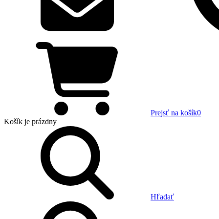
Prejsť na košík
0
Košík
je prázdny
Hľadať