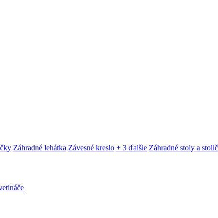
ačky
Záhradné lehátka
Závesné kreslo
+ 3 ďalšie
Záhradné stoly a stoli
etináče