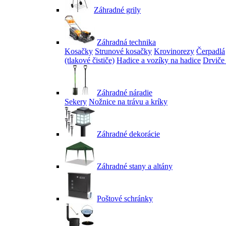
Záhradné grily
Záhradná technika
Kosačky
Strunové kosačky
Krovinorezy
Čerpadlá
(tlakové čističe)
Hadice a vozíky na hadice
Drviče
Záhradné náradie
Sekery
Nožnice na trávu a kríky
Záhradné dekorácie
Záhradné stany a altány
Poštové schránky