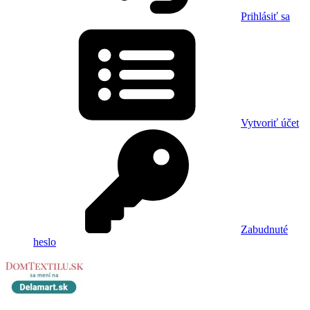
Prihlásiť sa
Vytvoriť účet
Zabudnuté
heslo