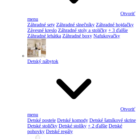
Otvoriť
menu
Záhradné sety
Záhradné slnečníky
Záhradné hojdačky
Závesné kreslo
Záhradné stoly a stoličky
+ 3 ďalšie
Záhradné lehátka
Záhradné boxy
Nafukovačky
Detský nábytok
Otvoriť
menu
Detské postele
Detské komody
Detské šatníkové skrine
Detské stoličky
Detské stolíky
+ 2 ďalšie
Detské
pohovky
Detské regály