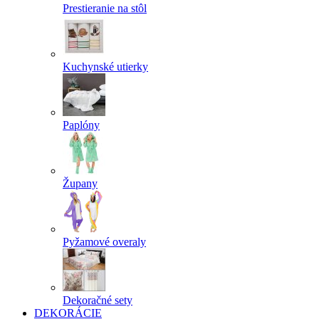
Prestieranie na stôl
Kuchynské utierky
Paplóny
Župany
Pyžamové overaly
Dekoračné sety
DEKORÁCIE