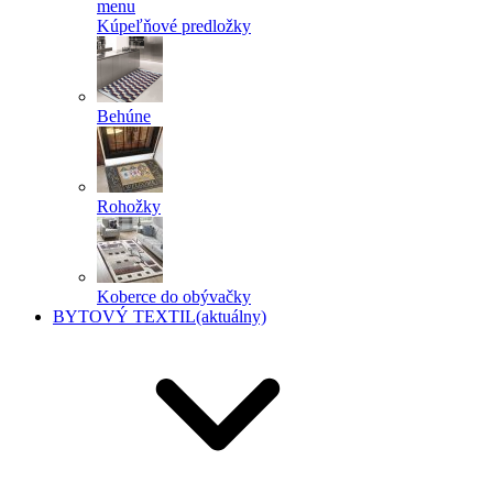
menu
Kúpeľňové predložky
Behúne
Rohožky
Koberce do obývačky
BYTOVÝ TEXTIL
(aktuálny)