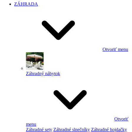
ZÁHRADA
Otvoriť menu
Záhradný nábytok
Otvoriť
menu
Záhradné sety
Záhradné slnečníky
Záhradné hojdačky