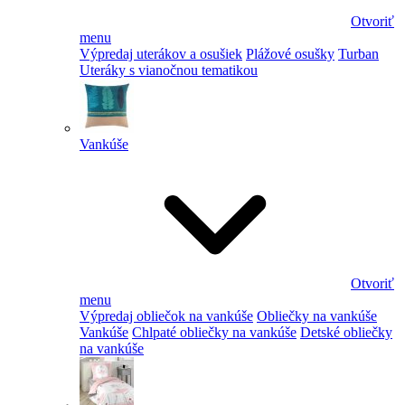
Otvoriť
menu
Výpredaj uterákov a osušiek
Plážové osušky
Turban
Uteráky s vianočnou tematikou
Vankúše
Otvoriť
menu
Výpredaj obliečok na vankúše
Obliečky na vankúše
Vankúše
Chlpaté obliečky na vankúše
Detské obliečky
na vankúše