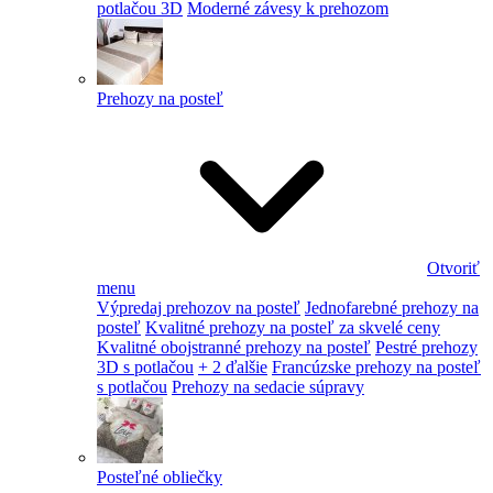
potlačou 3D
Moderné závesy k prehozom
Prehozy na posteľ
Otvoriť
menu
Výpredaj prehozov na posteľ
Jednofarebné prehozy na
posteľ
Kvalitné prehozy na posteľ za skvelé ceny
Kvalitné obojstranné prehozy na posteľ
Pestré prehozy
3D s potlačou
+ 2 ďalšie
Francúzske prehozy na posteľ
s potlačou
Prehozy na sedacie súpravy
Posteľné obliečky