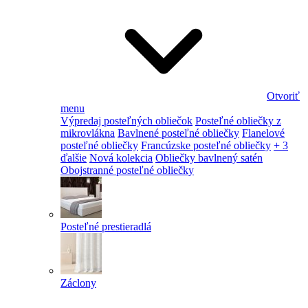
Otvoriť
menu
Výpredaj posteľných obliečok
Posteľné obliečky z
mikrovlákna
Bavlnené posteľné obliečky
Flanelové
posteľné obliečky
Francúzske posteľné obliečky
+ 3
ďalšie
Nová kolekcia
Obliečky bavlnený satén
Obojstranné posteľné obliečky
Posteľné prestieradlá
Záclony