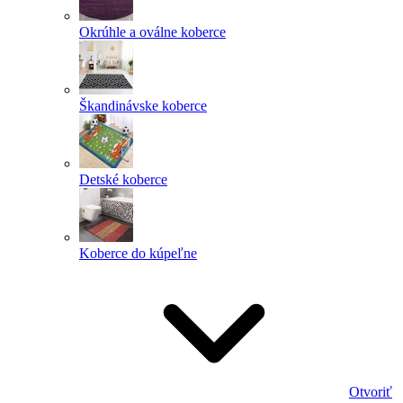
Okrúhle a oválne koberce
Škandinávske koberce
Detské koberce
Koberce do kúpeľne
Otvoriť