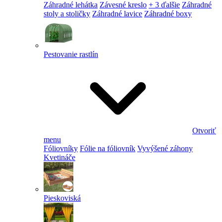
Záhradné lehátka
Závesné kreslo
+ 3 ďalšie
Záhradné
stoly a stoličky
Záhradné lavice
Záhradné boxy
Pestovanie rastlín
Otvoriť
menu
Fóliovníky
Fólie na fóliovník
Vyvýšené záhony
Kvetináče
Pieskoviská