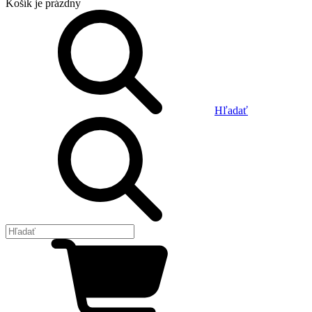
Košík
je prázdny
Hľadať