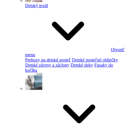
Detský textil
Otvoriť
menu
Prehozy na detskú posteľ
Detské posteľné obliečky
Detské závesy a záclony
Detské deky
Fusaky do
kočíka