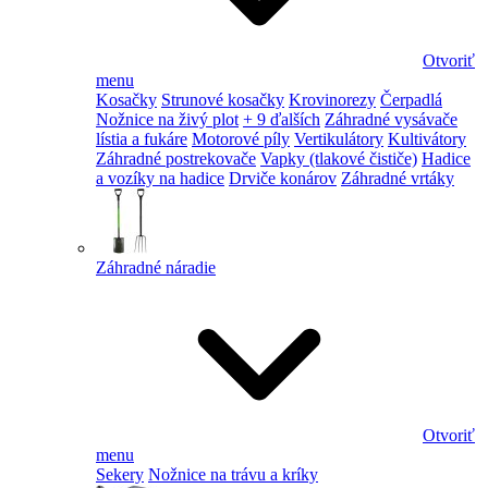
Otvoriť
menu
Kosačky
Strunové kosačky
Krovinorezy
Čerpadlá
Nožnice na živý plot
+ 9 ďalších
Záhradné vysávače
lístia a fukáre
Motorové píly
Vertikulátory
Kultivátory
Záhradné postrekovače
Vapky (tlakové čističe)
Hadice
a vozíky na hadice
Drviče konárov
Záhradné vrtáky
Záhradné náradie
Otvoriť
menu
Sekery
Nožnice na trávu a kríky