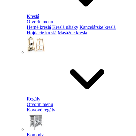
Kreslá
Otvoriť menu
Herné kreslá
Kreslá ušiaky
Kancelárske kreslá
Hojdacie kreslá
Masážne kreslá
Regály
Otvoriť menu
Kovové regály
Komody