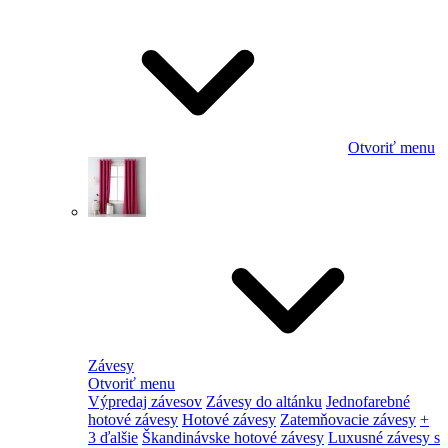
Otvoriť menu
Závesy
Otvoriť menu
Výpredaj závesov
Závesy do altánku
Jednofarebné
hotové závesy
Hotové závesy
Zatemňovacie závesy
+
3 ďalšie
Škandinávske hotové závesy
Luxusné závesy s