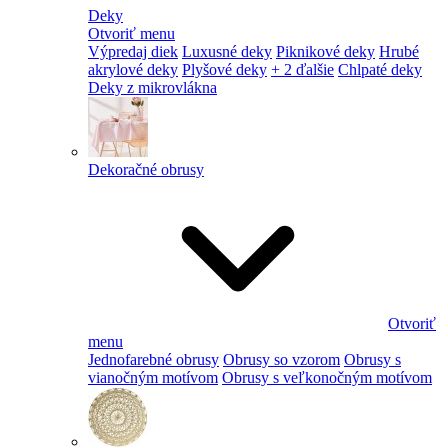
Deky
Otvoriť menu
Výpredaj diek
Luxusné deky
Piknikové deky
Hrubé
akrylové deky
Plyšové deky
+ 2 ďalšie
Chlpaté deky
Deky z mikrovlákna
Dekoračné obrusy
Otvoriť
menu
Jednofarebné obrusy
Obrusy so vzorom
Obrusy s
vianočným motívom
Obrusy s veľkonočným motívom