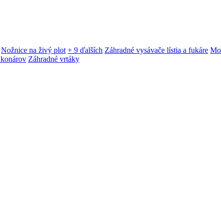
Nožnice na živý plot
+ 9 ďalších
Záhradné vysávače lístia a fukáre
Mot
 konárov
Záhradné vrtáky