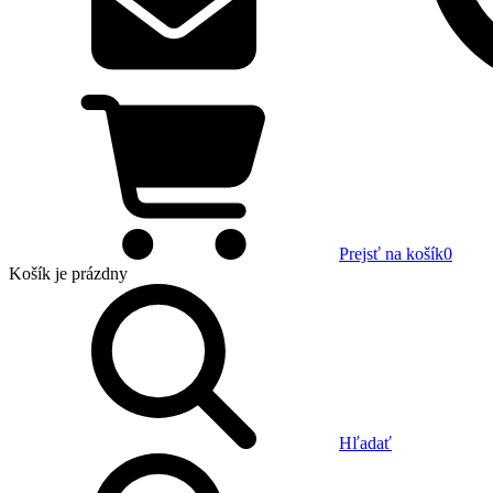
Prejsť na košík
0
Košík
je prázdny
Hľadať