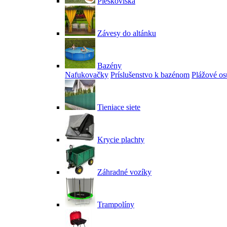
Pieskoviská
Závesy do altánku
Bazény
Nafukovačky
Príslušenstvo k bazénom
Plážové os
Tieniace siete
Krycie plachty
Záhradné vozíky
Trampolíny