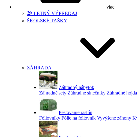
viac
🏖️ LETNÝ VÝPREDAJ
ŠKOLSKÉ TAŠKY
ZÁHRADA
Záhradný nábytok
Záhradné sety
Záhradné slnečníky
Záhradné hojd
Pestovanie rastlín
Fóliovníky
Fólie na fóliovník
Vyvýšené záhony
Kv