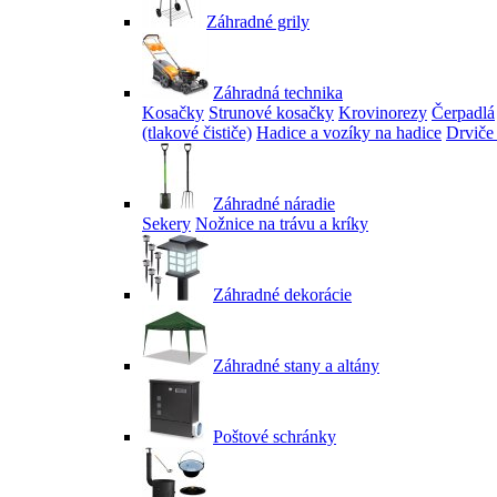
Záhradné grily
Záhradná technika
Kosačky
Strunové kosačky
Krovinorezy
Čerpadlá
(tlakové čističe)
Hadice a vozíky na hadice
Drviče
Záhradné náradie
Sekery
Nožnice na trávu a kríky
Záhradné dekorácie
Záhradné stany a altány
Poštové schránky