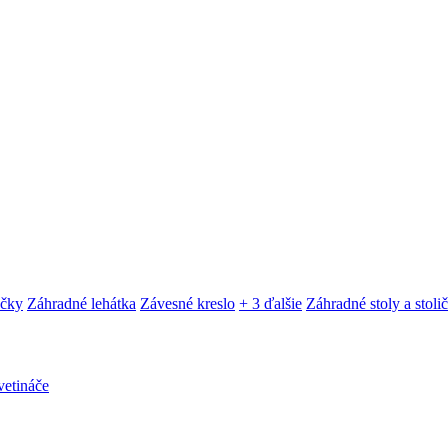
ačky
Záhradné lehátka
Závesné kreslo
+ 3 ďalšie
Záhradné stoly a stoli
etináče