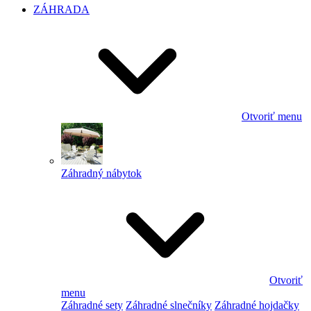
ZÁHRADA
Otvoriť menu
Záhradný nábytok
Otvoriť
menu
Záhradné sety
Záhradné slnečníky
Záhradné hojdačky