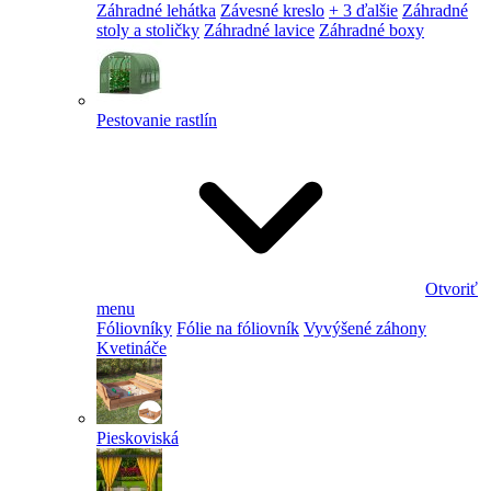
Záhradné lehátka
Závesné kreslo
+ 3 ďalšie
Záhradné
stoly a stoličky
Záhradné lavice
Záhradné boxy
Pestovanie rastlín
Otvoriť
menu
Fóliovníky
Fólie na fóliovník
Vyvýšené záhony
Kvetináče
Pieskoviská