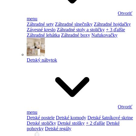
Otvoriť
menu
Záhradné sety
Záhradné slnečníky
Záhradné hojdačky
Závesné kreslo
Záhradné stoly a stoličky
+ 3 ďalšie
Záhradné lehátka
Záhradné boxy
Nafukovačky
Detský nábytok
Otvoriť
menu
Detské postele
Detské komody
Detské šatníkové skrine
Detské stoličky
Detské stolíky
+ 2 ďalšie
Detské
pohovky
Detské regály