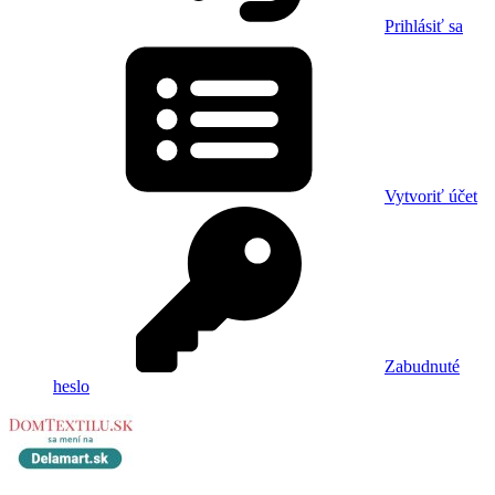
Prihlásiť sa
Vytvoriť účet
Zabudnuté
heslo