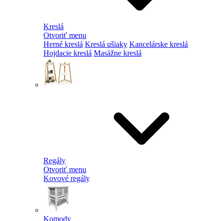
Kreslá
Otvoriť menu
Herné kreslá
Kreslá ušiaky
Kancelárske kreslá
Hojdacie kreslá
Masážne kreslá
Regály
Otvoriť menu
Kovové regály
Komody