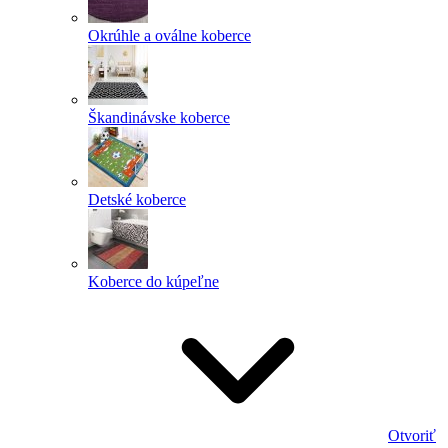
Okrúhle a oválne koberce
Škandinávske koberce
Detské koberce
Koberce do kúpeľne
Otvoriť