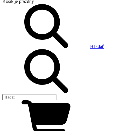
Košík
je prázdny
Hľadať