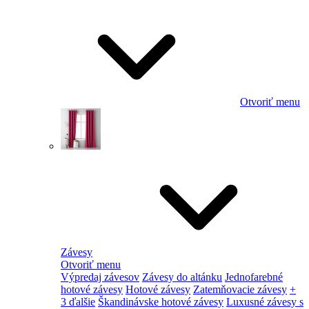
Otvoriť menu
Závesy
Otvoriť menu
Výpredaj závesov
Závesy do altánku
Jednofarebné
hotové závesy
Hotové závesy
Zatemňovacie závesy
+
3 ďalšie
Škandinávske hotové závesy
Luxusné závesy s