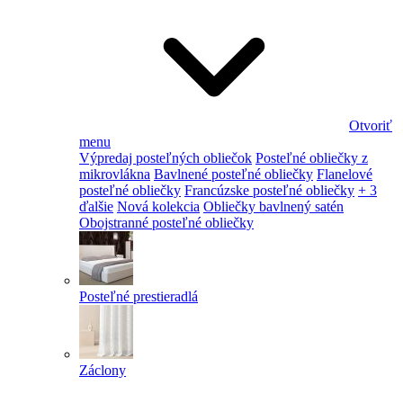
Otvoriť
menu
Výpredaj posteľných obliečok
Posteľné obliečky z
mikrovlákna
Bavlnené posteľné obliečky
Flanelové
posteľné obliečky
Francúzske posteľné obliečky
+ 3
ďalšie
Nová kolekcia
Obliečky bavlnený satén
Obojstranné posteľné obliečky
Posteľné prestieradlá
Záclony