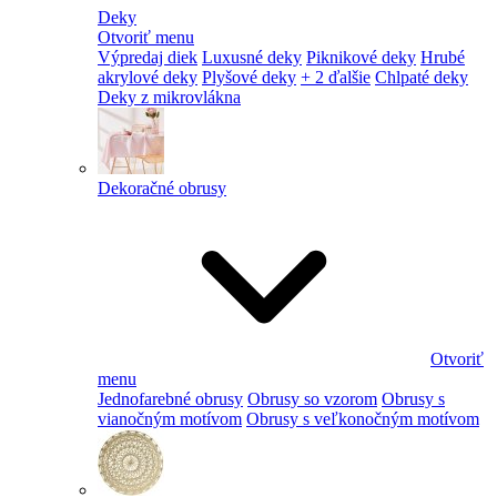
Deky
Otvoriť menu
Výpredaj diek
Luxusné deky
Piknikové deky
Hrubé
akrylové deky
Plyšové deky
+ 2 ďalšie
Chlpaté deky
Deky z mikrovlákna
Dekoračné obrusy
Otvoriť
menu
Jednofarebné obrusy
Obrusy so vzorom
Obrusy s
vianočným motívom
Obrusy s veľkonočným motívom