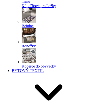
menu
Kúpeľňové predložky
Behúne
Rohožky
Koberce do obývačky
BYTOVÝ TEXTIL