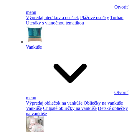
Otvoriť
menu
Výpredaj uterákov a osušiek
Plážové osušky
Turban
Uteráky s vianočnou tematikou
Vankúše
Otvoriť
menu
Výpredaj obliečok na vankúše
Obliečky na vankúše
Vankúše
Chlpaté obliečky na vankúše
Detské obliečky
na vankúše