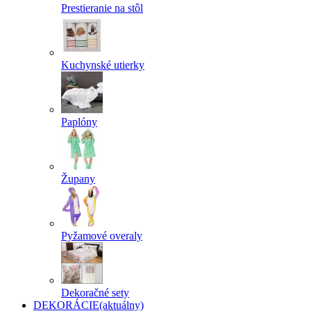
Prestieranie na stôl
Kuchynské utierky
Paplóny
Župany
Pyžamové overaly
Dekoračné sety
DEKORÁCIE
(aktuálny)