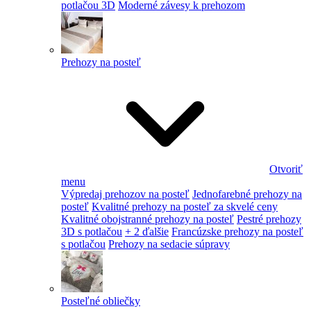
potlačou 3D
Moderné závesy k prehozom
Prehozy na posteľ
Otvoriť
menu
Výpredaj prehozov na posteľ
Jednofarebné prehozy na
posteľ
Kvalitné prehozy na posteľ za skvelé ceny
Kvalitné obojstranné prehozy na posteľ
Pestré prehozy
3D s potlačou
+ 2 ďalšie
Francúzske prehozy na posteľ
s potlačou
Prehozy na sedacie súpravy
Posteľné obliečky