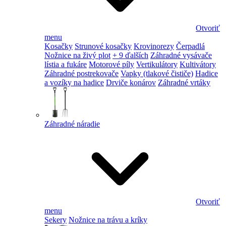
Otvoriť
menu
Kosačky
Strunové kosačky
Krovinorezy
Čerpadlá
Nožnice na živý plot
+ 9 ďalších
Záhradné vysávače
lístia a fukáre
Motorové píly
Vertikulátory
Kultivátory
Záhradné postrekovače
Vapky (tlakové čističe)
Hadice
a vozíky na hadice
Drviče konárov
Záhradné vrtáky
Záhradné náradie
Otvoriť
menu
Sekery
Nožnice na trávu a kríky