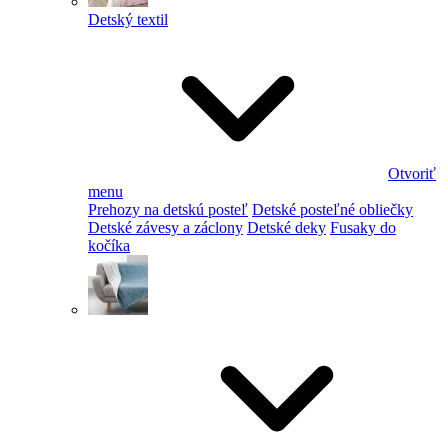
Detský textil
Otvoriť
menu
Prehozy na detskú posteľ
Detské posteľné obliečky
Detské závesy a záclony
Detské deky
Fusaky do
kočíka