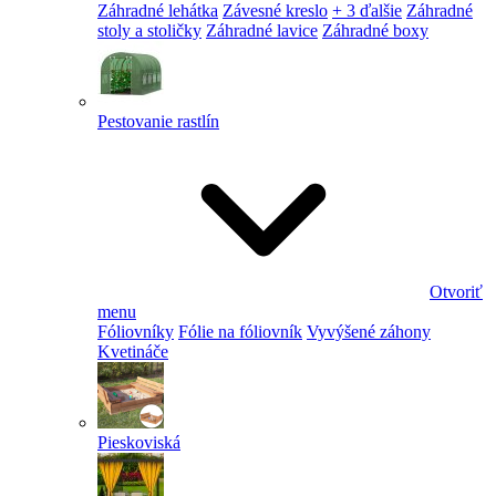
Záhradné lehátka
Závesné kreslo
+ 3 ďalšie
Záhradné
stoly a stoličky
Záhradné lavice
Záhradné boxy
Pestovanie rastlín
Otvoriť
menu
Fóliovníky
Fólie na fóliovník
Vyvýšené záhony
Kvetináče
Pieskoviská