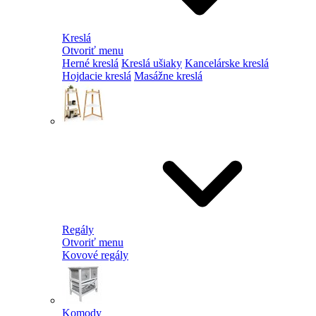
Kreslá
Otvoriť menu
Herné kreslá
Kreslá ušiaky
Kancelárske kreslá
Hojdacie kreslá
Masážne kreslá
Regály
Otvoriť menu
Kovové regály
Komody