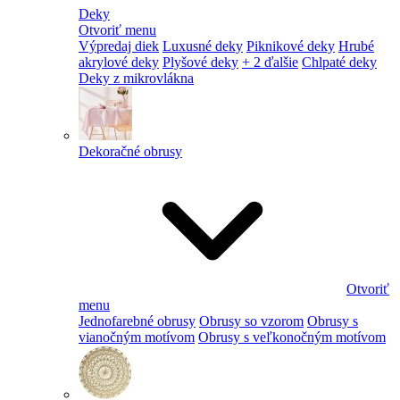
Deky
Otvoriť menu
Výpredaj diek
Luxusné deky
Piknikové deky
Hrubé
akrylové deky
Plyšové deky
+ 2 ďalšie
Chlpaté deky
Deky z mikrovlákna
Dekoračné obrusy
Otvoriť
menu
Jednofarebné obrusy
Obrusy so vzorom
Obrusy s
vianočným motívom
Obrusy s veľkonočným motívom