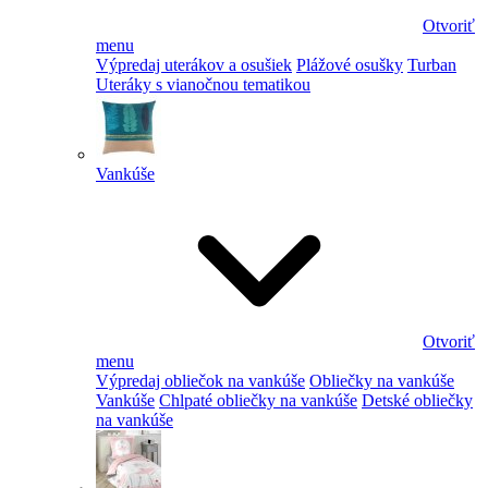
Otvoriť
menu
Výpredaj uterákov a osušiek
Plážové osušky
Turban
Uteráky s vianočnou tematikou
Vankúše
Otvoriť
menu
Výpredaj obliečok na vankúše
Obliečky na vankúše
Vankúše
Chlpaté obliečky na vankúše
Detské obliečky
na vankúše