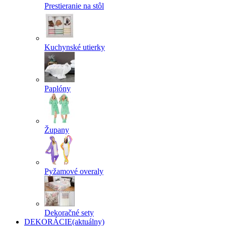
Prestieranie na stôl
Kuchynské utierky
Paplóny
Župany
Pyžamové overaly
Dekoračné sety
DEKORÁCIE
(aktuálny)