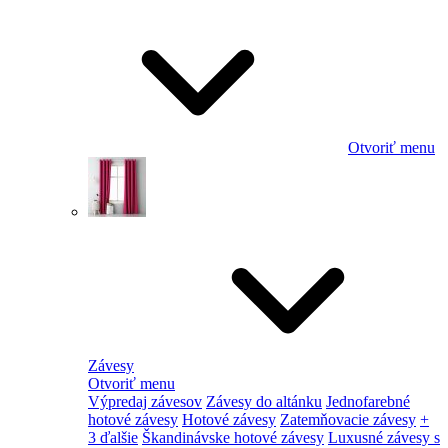
Otvoriť menu
Závesy
Otvoriť menu
Výpredaj závesov
Závesy do altánku
Jednofarebné
hotové závesy
Hotové závesy
Zatemňovacie závesy
+
3 ďalšie
Škandinávske hotové závesy
Luxusné závesy s