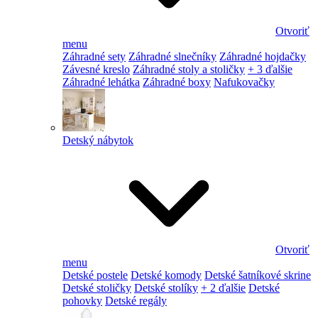
Otvoriť
menu
Záhradné sety
Záhradné slnečníky
Záhradné hojdačky
Závesné kreslo
Záhradné stoly a stoličky
+ 3 ďalšie
Záhradné lehátka
Záhradné boxy
Nafukovačky
Detský nábytok
Otvoriť
menu
Detské postele
Detské komody
Detské šatníkové skrine
Detské stoličky
Detské stolíky
+ 2 ďalšie
Detské
pohovky
Detské regály