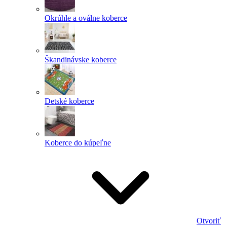
Okrúhle a oválne koberce
Škandinávske koberce
Detské koberce
Koberce do kúpeľne
Otvoriť