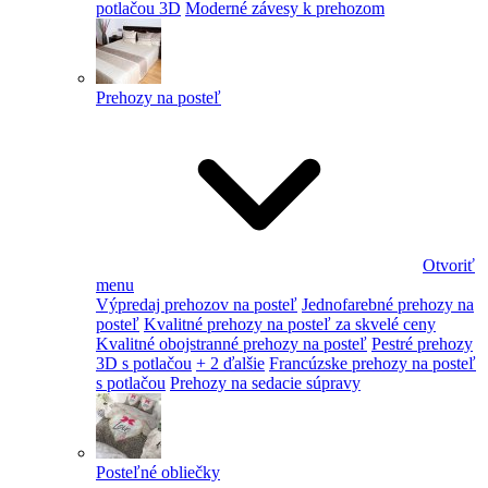
potlačou 3D
Moderné závesy k prehozom
Prehozy na posteľ
Otvoriť
menu
Výpredaj prehozov na posteľ
Jednofarebné prehozy na
posteľ
Kvalitné prehozy na posteľ za skvelé ceny
Kvalitné obojstranné prehozy na posteľ
Pestré prehozy
3D s potlačou
+ 2 ďalšie
Francúzske prehozy na posteľ
s potlačou
Prehozy na sedacie súpravy
Posteľné obliečky