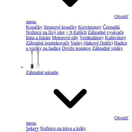
Otvoriť
menu
Kosačky
Strunové kosačky
Krovinorezy
Čerpadlá
Nožnice na živý plot
+ 9 ďalších
Záhradné vysávače
lístia a fukáre
Motorové píly
Vertikulátory
Kultivátory
Záhradné postrekovače
Vapky (tlakové čističe)
Hadice
a vozíky na hadice
Drviče konárov
Záhradné vrtáky
Záhradné náradie
Otvoriť
menu
Sekery
Nožnice na trávu a kríky