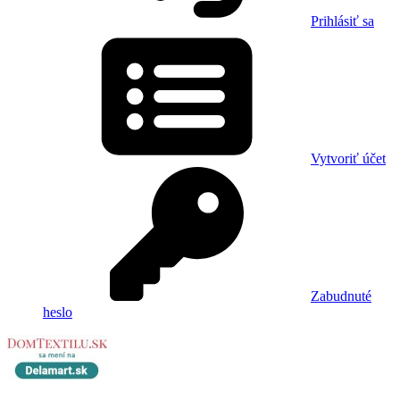
Prihlásiť sa
Vytvoriť účet
Zabudnuté
heslo