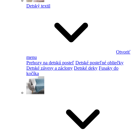
Detský textil
Otvoriť
menu
Prehozy na detskú posteľ
Detské posteľné obliečky
Detské závesy a záclony
Detské deky
Fusaky do
kočíka