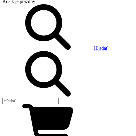
Košík
je prázdny
Hľadať