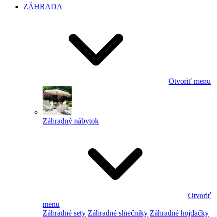
ZÁHRADA
Otvoriť menu
Záhradný nábytok
Otvoriť
menu
Záhradné sety
Záhradné slnečníky
Záhradné hojdačky