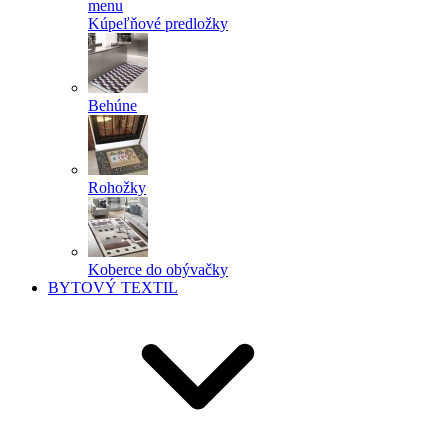
menu
Kúpeľňové predložky
Behúne
Rohožky
Koberce do obývačky
BYTOVÝ TEXTIL