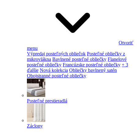
Otvoriť
menu
Výpredaj posteľných obliečok
Posteľné obliečky z
mikrovlákna
Bavlnené posteľné obliečky
Flanelové
posteľné obliečky
Francúzske posteľné obliečky
+ 3
ďalšie
Nová kolekcia
Obliečky bavlnený satén
Obojstranné posteľné obliečky
Posteľné prestieradlá
Záclony