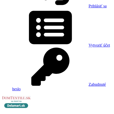
Prihlásiť sa
Vytvoriť účet
Zabudnuté
heslo