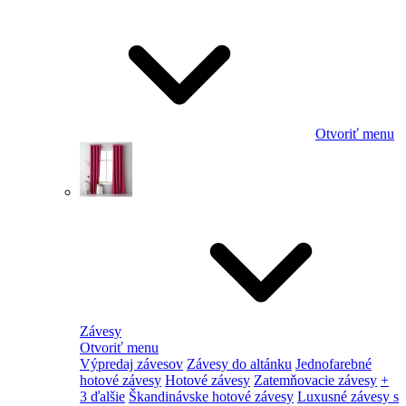
Otvoriť menu
Závesy
Otvoriť menu
Výpredaj závesov
Závesy do altánku
Jednofarebné
hotové závesy
Hotové závesy
Zatemňovacie závesy
+
3 ďalšie
Škandinávske hotové závesy
Luxusné závesy s