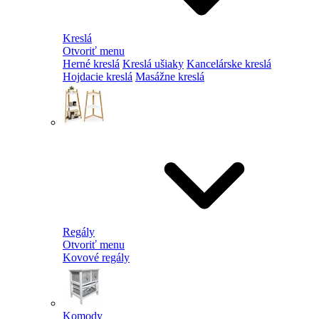
Kreslá
Otvoriť menu
Herné kreslá
Kreslá ušiaky
Kancelárske kreslá
Hojdacie kreslá
Masážne kreslá
Regály
Otvoriť menu
Kovové regály
Komody