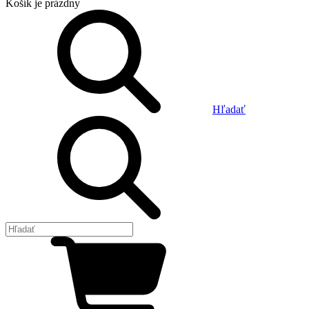
Košík
je prázdny
Hľadať