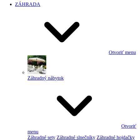
ZÁHRADA
Otvoriť menu
Záhradný nábytok
Otvoriť
menu
Záhradné sety
Záhradné slnečníky
Záhradné hojdačky