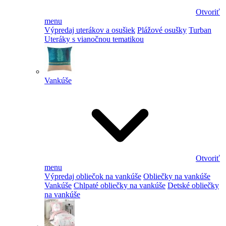
Otvoriť
menu
Výpredaj uterákov a osušiek
Plážové osušky
Turban
Uteráky s vianočnou tematikou
Vankúše
Otvoriť
menu
Výpredaj obliečok na vankúše
Obliečky na vankúše
Vankúše
Chlpaté obliečky na vankúše
Detské obliečky
na vankúše