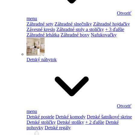
Otvoriť
menu
Záhradné sety
Záhradné slnečníky
Záhradné hojdačky
Závesné kreslo
Záhradné stoly a stoličky
+ 3 ďalšie
Záhradné lehátka
Záhradné boxy
Nafukovačky
Detský nábytok
Otvoriť
menu
Detské postele
Detské komody
Detské šatníkové skrine
Detské stoličky
Detské stolíky
+ 2 ďalšie
Detské
pohovky
Detské regály