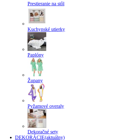
Prestieranie na stôl
Kuchynské utierky
Paplóny
Župany
Pyžamové overaly
Dekoračné sety
DEKORÁCIE
(aktuálny)