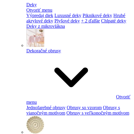
Deky
Otvoriť menu
Výpredaj diek
Luxusné deky
Piknikové deky
Hrubé
akrylové deky
Plyšové deky
+ 2 ďalšie
Chlpaté deky
Deky z mikrovlákna
Dekoračné obrusy
Otvoriť
menu
Jednofarebné obrusy
Obrusy so vzorom
Obrusy s
vianočným motívom
Obrusy s veľkonočným motívom