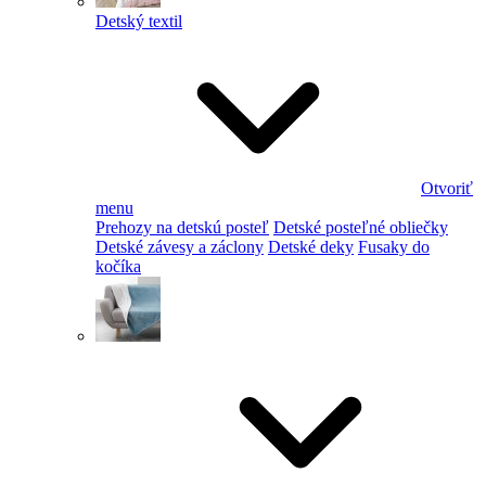
Detský textil
Otvoriť
menu
Prehozy na detskú posteľ
Detské posteľné obliečky
Detské závesy a záclony
Detské deky
Fusaky do
kočíka