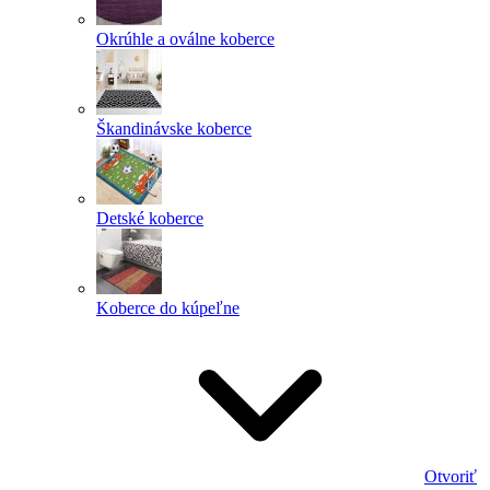
Okrúhle a oválne koberce
Škandinávske koberce
Detské koberce
Koberce do kúpeľne
Otvoriť