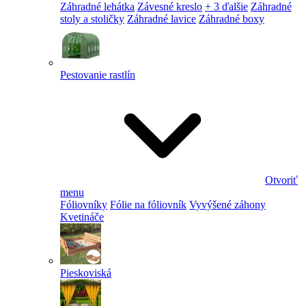
Záhradné lehátka
Závesné kreslo
+ 3 ďalšie
Záhradné
stoly a stoličky
Záhradné lavice
Záhradné boxy
Pestovanie rastlín
Otvoriť
menu
Fóliovníky
Fólie na fóliovník
Vyvýšené záhony
Kvetináče
Pieskoviská