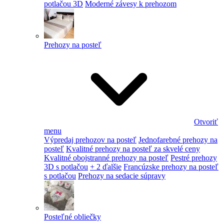
potlačou 3D
Moderné závesy k prehozom
Prehozy na posteľ
Otvoriť
menu
Výpredaj prehozov na posteľ
Jednofarebné prehozy na
posteľ
Kvalitné prehozy na posteľ za skvelé ceny
Kvalitné obojstranné prehozy na posteľ
Pestré prehozy
3D s potlačou
+ 2 ďalšie
Francúzske prehozy na posteľ
s potlačou
Prehozy na sedacie súpravy
Posteľné obliečky