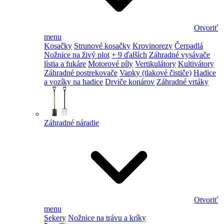
Otvoriť
menu
Kosačky
Strunové kosačky
Krovinorezy
Čerpadlá
Nožnice na živý plot
+ 9 ďalších
Záhradné vysávače
lístia a fukáre
Motorové píly
Vertikulátory
Kultivátory
Záhradné postrekovače
Vapky (tlakové čističe)
Hadice
a vozíky na hadice
Drviče konárov
Záhradné vrtáky
Záhradné náradie
Otvoriť
menu
Sekery
Nožnice na trávu a kríky