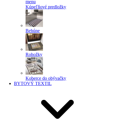
menu
Kúpeľňové predložky
Behúne
Rohožky
Koberce do obývačky
BYTOVÝ TEXTIL