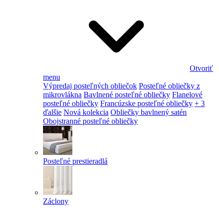
Otvoriť
menu
Výpredaj posteľných obliečok
Posteľné obliečky z
mikrovlákna
Bavlnené posteľné obliečky
Flanelové
posteľné obliečky
Francúzske posteľné obliečky
+ 3
ďalšie
Nová kolekcia
Obliečky bavlnený satén
Obojstranné posteľné obliečky
Posteľné prestieradlá
Záclony