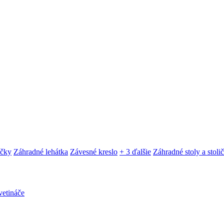
ačky
Záhradné lehátka
Závesné kreslo
+ 3 ďalšie
Záhradné stoly a stoli
etináče