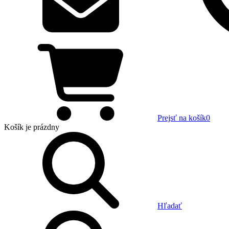
Prejsť na košík
0
Košík
je prázdny
Hľadať