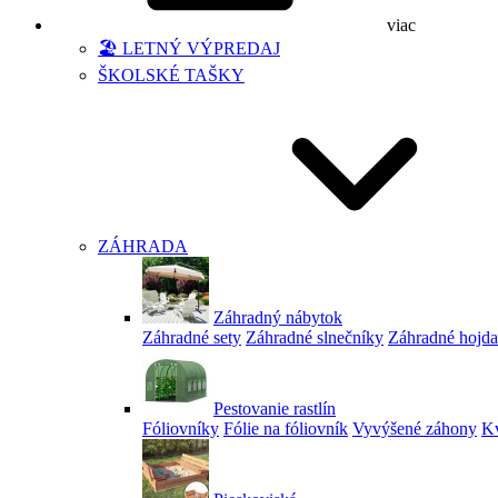
viac
🏖️ LETNÝ VÝPREDAJ
ŠKOLSKÉ TAŠKY
ZÁHRADA
Záhradný nábytok
Záhradné sety
Záhradné slnečníky
Záhradné hojd
Pestovanie rastlín
Fóliovníky
Fólie na fóliovník
Vyvýšené záhony
Kv