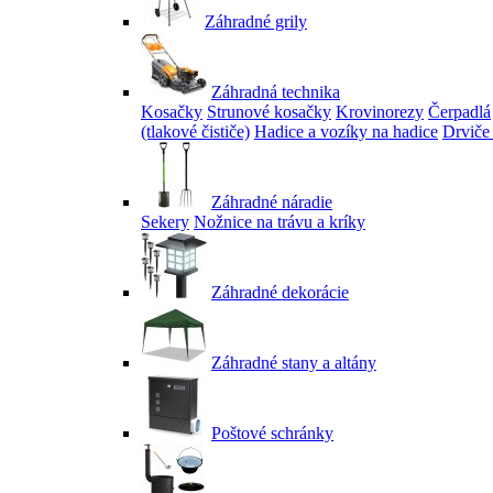
Záhradné grily
Záhradná technika
Kosačky
Strunové kosačky
Krovinorezy
Čerpadlá
(tlakové čističe)
Hadice a vozíky na hadice
Drviče
Záhradné náradie
Sekery
Nožnice na trávu a kríky
Záhradné dekorácie
Záhradné stany a altány
Poštové schránky