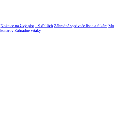
Nožnice na živý plot
+ 9 ďalších
Záhradné vysávače lístia a fukáre
Mot
 konárov
Záhradné vrtáky