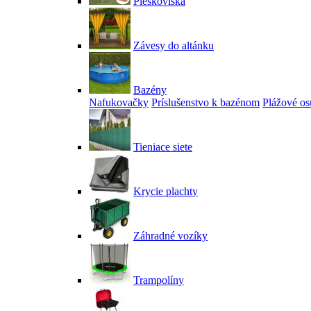
Pieskoviská
Závesy do altánku
Bazény
Nafukovačky
Príslušenstvo k bazénom
Plážové os
Tieniace siete
Krycie plachty
Záhradné vozíky
Trampolíny