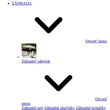
ZÁHRADA
Otvoriť menu
Záhradný nábytok
Otvoriť
menu
Záhradné sety
Záhradné slnečníky
Záhradné hojdačky