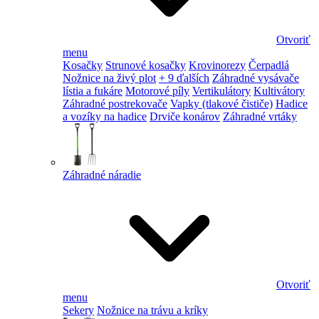
Otvoriť
menu
Kosačky
Strunové kosačky
Krovinorezy
Čerpadlá
Nožnice na živý plot
+ 9 ďalších
Záhradné vysávače
lístia a fukáre
Motorové píly
Vertikulátory
Kultivátory
Záhradné postrekovače
Vapky (tlakové čističe)
Hadice
a vozíky na hadice
Drviče konárov
Záhradné vrtáky
Záhradné náradie
Otvoriť
menu
Sekery
Nožnice na trávu a kríky