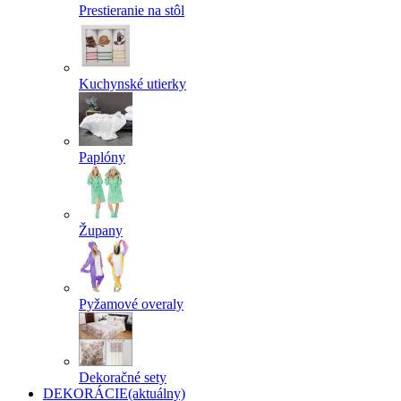
Prestieranie na stôl
Kuchynské utierky
Paplóny
Župany
Pyžamové overaly
Dekoračné sety
DEKORÁCIE
(aktuálny)