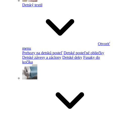
Detský textil
Otvoriť
menu
Prehozy na detskú posteľ
Detské posteľné obliečky
Detské závesy a záclony
Detské deky
Fusaky do
kočíka