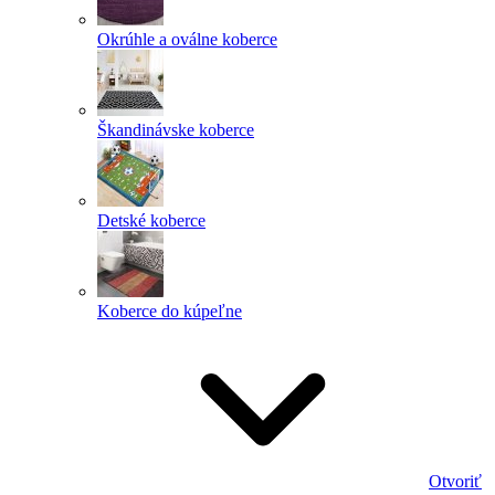
Okrúhle a oválne koberce
Škandinávske koberce
Detské koberce
Koberce do kúpeľne
Otvoriť