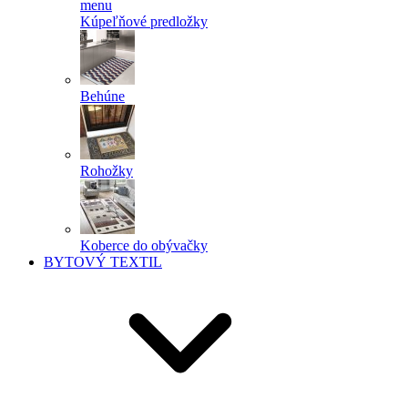
menu
Kúpeľňové predložky
Behúne
Rohožky
Koberce do obývačky
BYTOVÝ TEXTIL