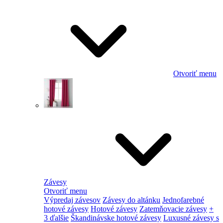
Otvoriť menu
Závesy
Otvoriť menu
Výpredaj závesov
Závesy do altánku
Jednofarebné
hotové závesy
Hotové závesy
Zatemňovacie závesy
+
3 ďalšie
Škandinávske hotové závesy
Luxusné závesy s