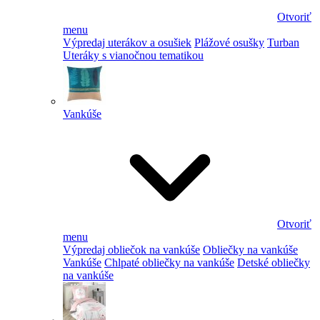
Otvoriť
menu
Výpredaj uterákov a osušiek
Plážové osušky
Turban
Uteráky s vianočnou tematikou
Vankúše
Otvoriť
menu
Výpredaj obliečok na vankúše
Obliečky na vankúše
Vankúše
Chlpaté obliečky na vankúše
Detské obliečky
na vankúše