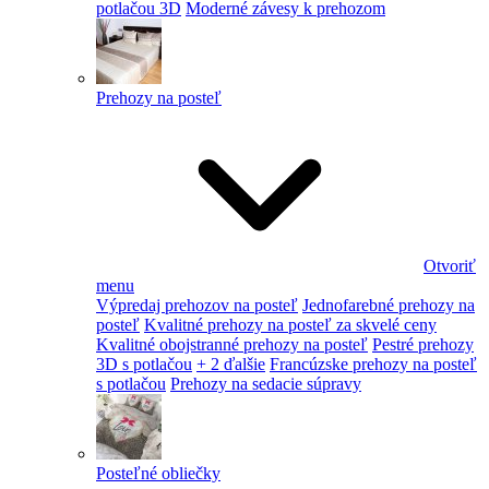
potlačou 3D
Moderné závesy k prehozom
Prehozy na posteľ
Otvoriť
menu
Výpredaj prehozov na posteľ
Jednofarebné prehozy na
posteľ
Kvalitné prehozy na posteľ za skvelé ceny
Kvalitné obojstranné prehozy na posteľ
Pestré prehozy
3D s potlačou
+ 2 ďalšie
Francúzske prehozy na posteľ
s potlačou
Prehozy na sedacie súpravy
Posteľné obliečky