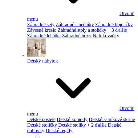
Otvoriť
menu
Záhradné sety
Záhradné slnečníky
Záhradné hojdačky
Závesné kreslo
Záhradné stoly a stoličky
+ 3 ďalšie
Záhradné lehátka
Záhradné boxy
Nafukovačky
Detský nábytok
Otvoriť
menu
Detské postele
Detské komody
Detské šatníkové skrine
Detské stoličky
Detské stolíky
+ 2 ďalšie
Detské
pohovky
Detské regály