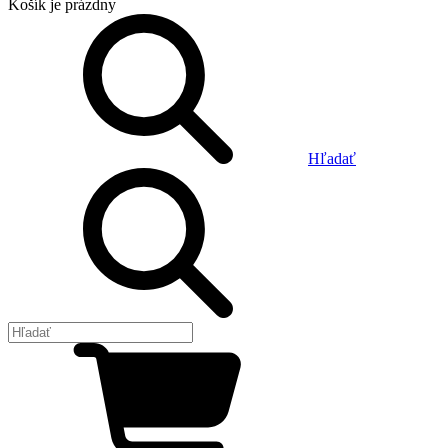
Košík
je prázdny
Hľadať