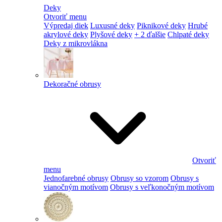
Deky
Otvoriť menu
Výpredaj diek
Luxusné deky
Piknikové deky
Hrubé
akrylové deky
Plyšové deky
+ 2 ďalšie
Chlpaté deky
Deky z mikrovlákna
Dekoračné obrusy
Otvoriť
menu
Jednofarebné obrusy
Obrusy so vzorom
Obrusy s
vianočným motívom
Obrusy s veľkonočným motívom