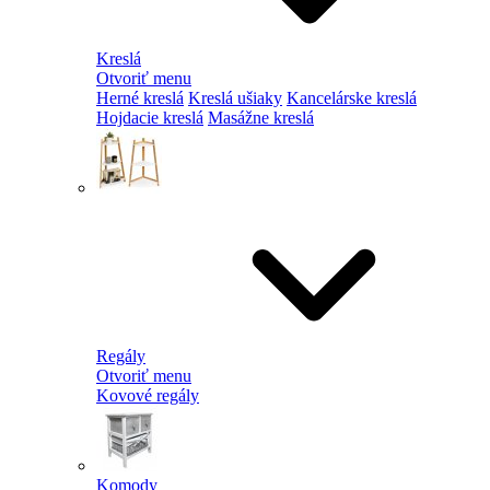
Kreslá
Otvoriť menu
Herné kreslá
Kreslá ušiaky
Kancelárske kreslá
Hojdacie kreslá
Masážne kreslá
Regály
Otvoriť menu
Kovové regály
Komody