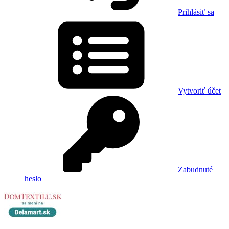
Prihlásiť sa
Vytvoriť účet
Zabudnuté
heslo