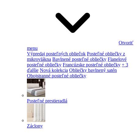
Otvoriť
menu
Výpredaj posteľných obliečok
Posteľné obliečky z
mikrovlákna
Bavlnené posteľné obliečky
Flanelové
posteľné obliečky
Francúzske posteľné obliečky
+ 3
ďalšie
Nová kolekcia
Obliečky bavlnený satén
Obojstranné posteľné obliečky
Posteľné prestieradlá
Záclony