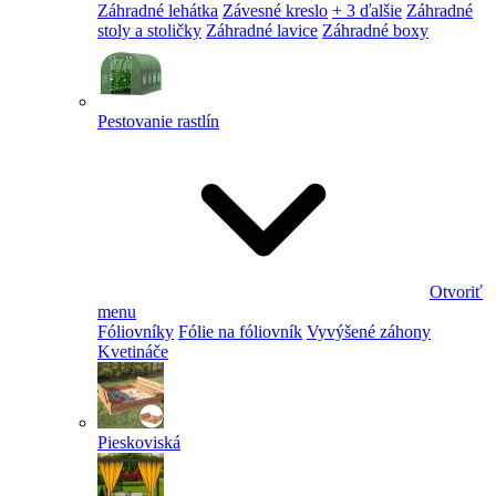
Záhradné lehátka
Závesné kreslo
+ 3 ďalšie
Záhradné
stoly a stoličky
Záhradné lavice
Záhradné boxy
Pestovanie rastlín
Otvoriť
menu
Fóliovníky
Fólie na fóliovník
Vyvýšené záhony
Kvetináče
Pieskoviská