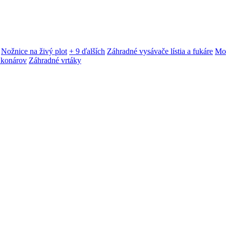
Nožnice na živý plot
+ 9 ďalších
Záhradné vysávače lístia a fukáre
Mot
 konárov
Záhradné vrtáky