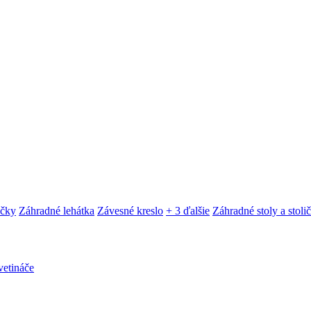
ačky
Záhradné lehátka
Závesné kreslo
+ 3 ďalšie
Záhradné stoly a stoli
etináče