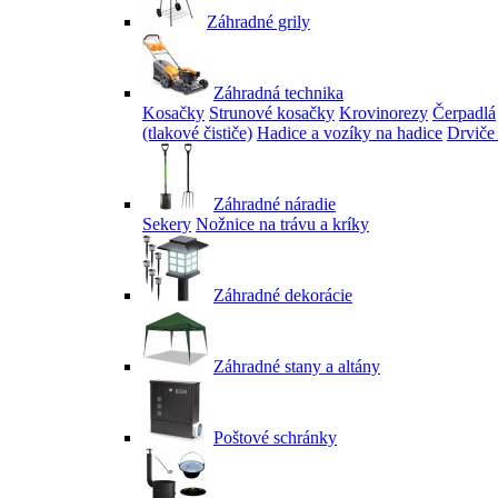
Záhradné grily
Záhradná technika
Kosačky
Strunové kosačky
Krovinorezy
Čerpadlá
(tlakové čističe)
Hadice a vozíky na hadice
Drviče
Záhradné náradie
Sekery
Nožnice na trávu a kríky
Záhradné dekorácie
Záhradné stany a altány
Poštové schránky