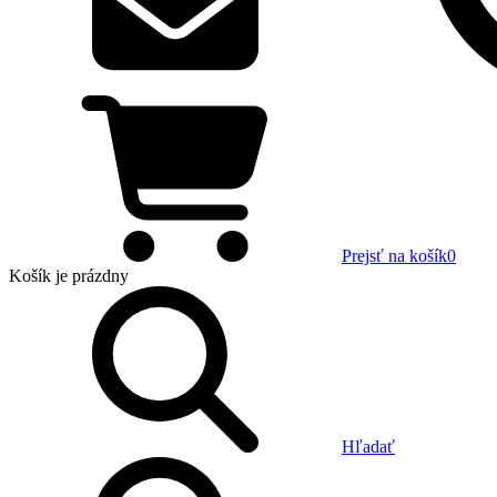
Prejsť na košík
0
Košík
je prázdny
Hľadať