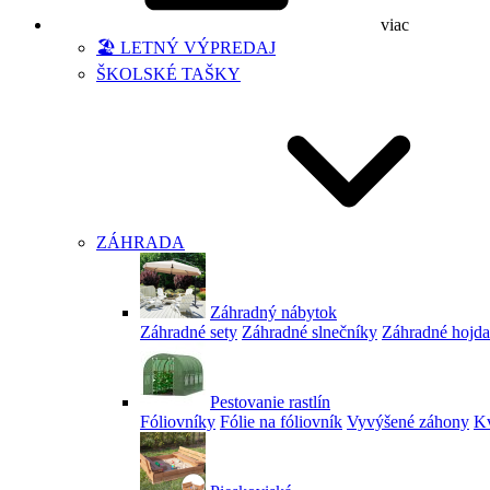
viac
🏖️ LETNÝ VÝPREDAJ
ŠKOLSKÉ TAŠKY
ZÁHRADA
Záhradný nábytok
Záhradné sety
Záhradné slnečníky
Záhradné hojd
Pestovanie rastlín
Fóliovníky
Fólie na fóliovník
Vyvýšené záhony
Kv