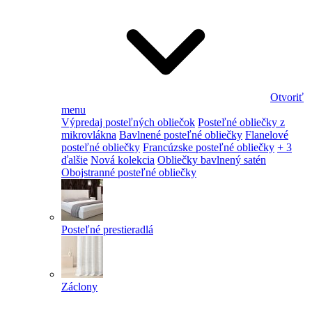
Otvoriť
menu
Výpredaj posteľných obliečok
Posteľné obliečky z
mikrovlákna
Bavlnené posteľné obliečky
Flanelové
posteľné obliečky
Francúzske posteľné obliečky
+ 3
ďalšie
Nová kolekcia
Obliečky bavlnený satén
Obojstranné posteľné obliečky
Posteľné prestieradlá
Záclony