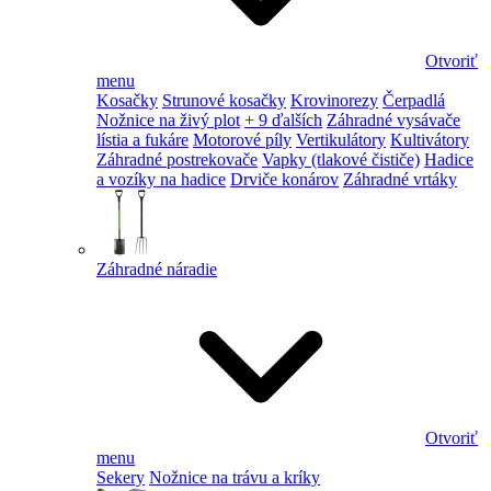
Otvoriť
menu
Kosačky
Strunové kosačky
Krovinorezy
Čerpadlá
Nožnice na živý plot
+ 9 ďalších
Záhradné vysávače
lístia a fukáre
Motorové píly
Vertikulátory
Kultivátory
Záhradné postrekovače
Vapky (tlakové čističe)
Hadice
a vozíky na hadice
Drviče konárov
Záhradné vrtáky
Záhradné náradie
Otvoriť
menu
Sekery
Nožnice na trávu a kríky