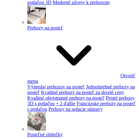
potlačou 3D
Moderné závesy k prehozom
Prehozy na posteľ
Otvoriť
menu
Výpredaj prehozov na posteľ
Jednofarebné prehozy na
posteľ
Kvalitné prehozy na posteľ za skvelé ceny
Kvalitné obojstranné prehozy na posteľ
Pestré prehozy
3D s potlačou
+ 2 ďalšie
Francúzske prehozy na posteľ
s potlačou
Prehozy na sedacie súpravy
Posteľné obliečky