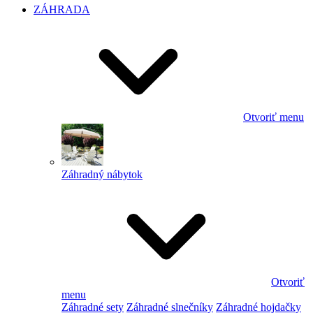
ZÁHRADA
Otvoriť menu
Záhradný nábytok
Otvoriť
menu
Záhradné sety
Záhradné slnečníky
Záhradné hojdačky