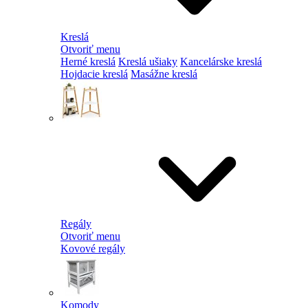
Kreslá
Otvoriť menu
Herné kreslá
Kreslá ušiaky
Kancelárske kreslá
Hojdacie kreslá
Masážne kreslá
Regály
Otvoriť menu
Kovové regály
Komody