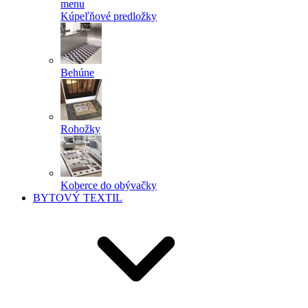
menu
Kúpeľňové predložky
Behúne
Rohožky
Koberce do obývačky
BYTOVÝ TEXTIL