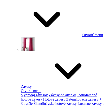
Otvoriť menu
Závesy
Otvoriť menu
Výpredaj závesov
Závesy do altánku
Jednofarebné
hotové závesy
Hotové závesy
Zatemňovacie závesy
+
3 ďalšie
Škandinávske hotové závesy
Luxusné závesy s