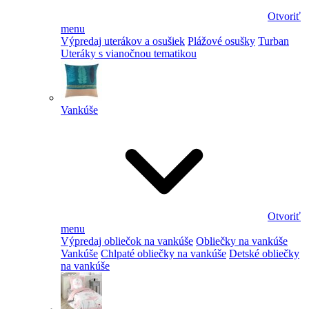
Otvoriť
menu
Výpredaj uterákov a osušiek
Plážové osušky
Turban
Uteráky s vianočnou tematikou
Vankúše
Otvoriť
menu
Výpredaj obliečok na vankúše
Obliečky na vankúše
Vankúše
Chlpaté obliečky na vankúše
Detské obliečky
na vankúše