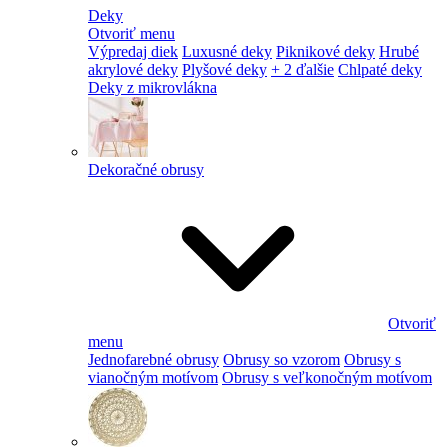
Deky
Otvoriť menu
Výpredaj diek
Luxusné deky
Piknikové deky
Hrubé
akrylové deky
Plyšové deky
+ 2 ďalšie
Chlpaté deky
Deky z mikrovlákna
Dekoračné obrusy
Otvoriť
menu
Jednofarebné obrusy
Obrusy so vzorom
Obrusy s
vianočným motívom
Obrusy s veľkonočným motívom