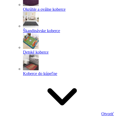
Okrúhle a oválne koberce
Škandinávske koberce
Detské koberce
Koberce do kúpeľne
Otvoriť