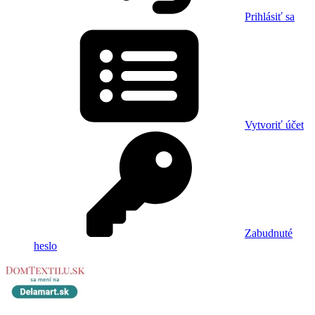
Prihlásiť sa
Vytvoriť účet
Zabudnuté
heslo