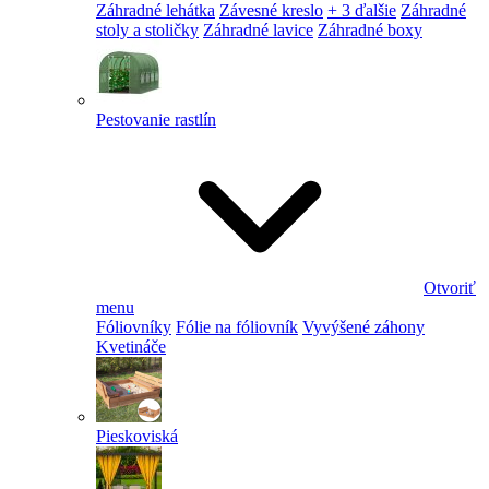
Záhradné lehátka
Závesné kreslo
+ 3 ďalšie
Záhradné
stoly a stoličky
Záhradné lavice
Záhradné boxy
Pestovanie rastlín
Otvoriť
menu
Fóliovníky
Fólie na fóliovník
Vyvýšené záhony
Kvetináče
Pieskoviská