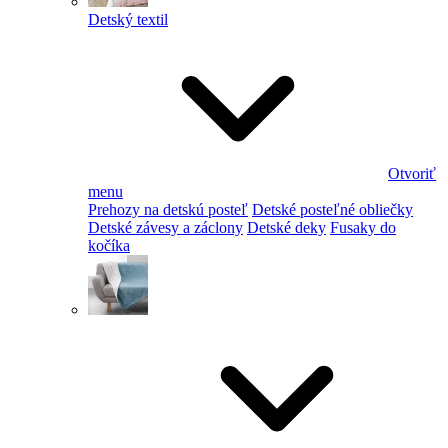
Detský textil
Otvoriť
menu
Prehozy na detskú posteľ
Detské posteľné obliečky
Detské závesy a záclony
Detské deky
Fusaky do
kočíka