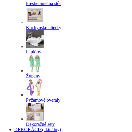
Prestieranie na stôl
Kuchynské utierky
Paplóny
Župany
Pyžamové overaly
Dekoračné sety
DEKORÁCIE
(aktuálny)