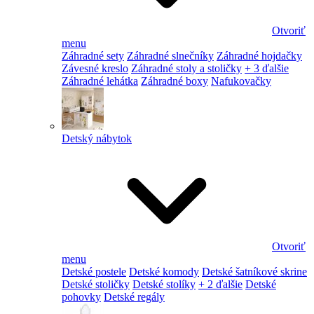
Otvoriť
menu
Záhradné sety
Záhradné slnečníky
Záhradné hojdačky
Závesné kreslo
Záhradné stoly a stoličky
+ 3 ďalšie
Záhradné lehátka
Záhradné boxy
Nafukovačky
Detský nábytok
Otvoriť
menu
Detské postele
Detské komody
Detské šatníkové skrine
Detské stoličky
Detské stolíky
+ 2 ďalšie
Detské
pohovky
Detské regály