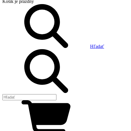
Košík
je prázdny
Hľadať