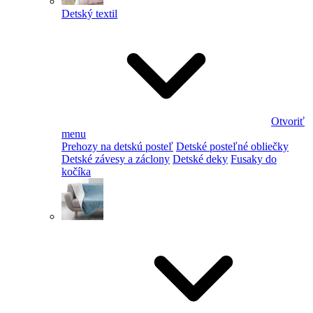
Detský textil
Otvoriť
menu
Prehozy na detskú posteľ
Detské posteľné obliečky
Detské závesy a záclony
Detské deky
Fusaky do
kočíka