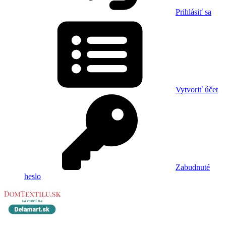
Prihlásiť sa
Vytvoriť účet
Zabudnuté
heslo