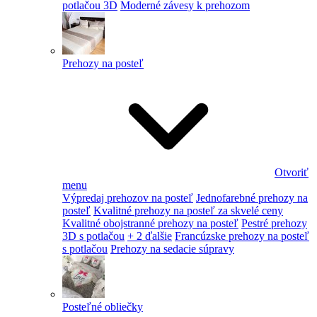
potlačou 3D
Moderné závesy k prehozom
Prehozy na posteľ
Otvoriť
menu
Výpredaj prehozov na posteľ
Jednofarebné prehozy na
posteľ
Kvalitné prehozy na posteľ za skvelé ceny
Kvalitné obojstranné prehozy na posteľ
Pestré prehozy
3D s potlačou
+ 2 ďalšie
Francúzske prehozy na posteľ
s potlačou
Prehozy na sedacie súpravy
Posteľné obliečky