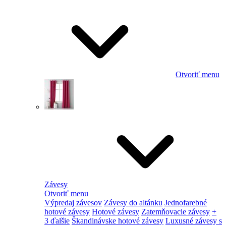
Otvoriť menu
Závesy
Otvoriť menu
Výpredaj závesov
Závesy do altánku
Jednofarebné
hotové závesy
Hotové závesy
Zatemňovacie závesy
+
3 ďalšie
Škandinávske hotové závesy
Luxusné závesy s