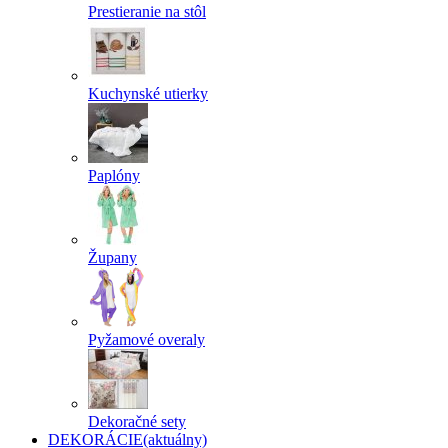
Prestieranie na stôl
Kuchynské utierky
Paplóny
Župany
Pyžamové overaly
Dekoračné sety
DEKORÁCIE
(aktuálny)