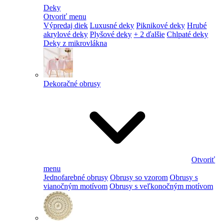
Deky
Otvoriť menu
Výpredaj diek
Luxusné deky
Piknikové deky
Hrubé
akrylové deky
Plyšové deky
+ 2 ďalšie
Chlpaté deky
Deky z mikrovlákna
Dekoračné obrusy
Otvoriť
menu
Jednofarebné obrusy
Obrusy so vzorom
Obrusy s
vianočným motívom
Obrusy s veľkonočným motívom