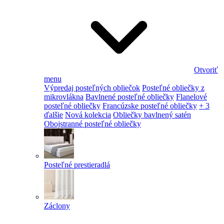
Otvoriť
menu
Výpredaj posteľných obliečok
Posteľné obliečky z
mikrovlákna
Bavlnené posteľné obliečky
Flanelové
posteľné obliečky
Francúzske posteľné obliečky
+ 3
ďalšie
Nová kolekcia
Obliečky bavlnený satén
Obojstranné posteľné obliečky
Posteľné prestieradlá
Záclony