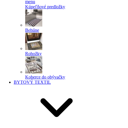
menu
Kúpeľňové predložky
Behúne
Rohožky
Koberce do obývačky
BYTOVÝ TEXTIL