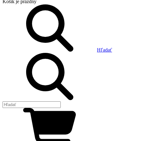
Košík
je prázdny
Hľadať