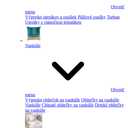
Otvoriť
menu
Výpredaj uterákov a osušiek
Plážové osušky
Turban
Uteráky s vianočnou tematikou
Vankúše
Otvoriť
menu
Výpredaj obliečok na vankúše
Obliečky na vankúše
Vankúše
Chlpaté obliečky na vankúše
Detské obliečky
na vankúše