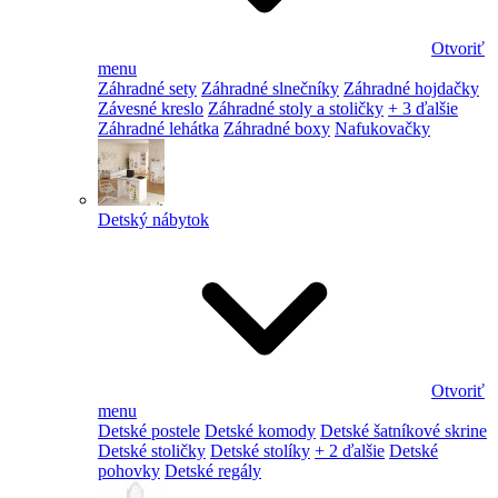
Otvoriť
menu
Záhradné sety
Záhradné slnečníky
Záhradné hojdačky
Závesné kreslo
Záhradné stoly a stoličky
+ 3 ďalšie
Záhradné lehátka
Záhradné boxy
Nafukovačky
Detský nábytok
Otvoriť
menu
Detské postele
Detské komody
Detské šatníkové skrine
Detské stoličky
Detské stolíky
+ 2 ďalšie
Detské
pohovky
Detské regály