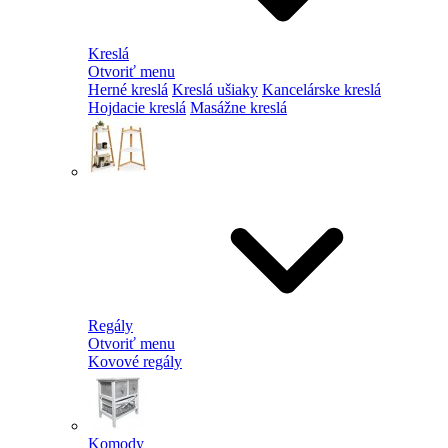
Kreslá
Otvoriť menu
Herné kreslá
Kreslá ušiaky
Kancelárske kreslá
Hojdacie kreslá
Masážne kreslá
Regály
Otvoriť menu
Kovové regály
Komody