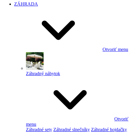
ZÁHRADA
Otvoriť menu
Záhradný nábytok
Otvoriť
menu
Záhradné sety
Záhradné slnečníky
Záhradné hojdačky