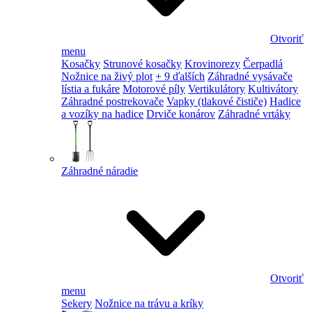
Otvoriť
menu
Kosačky
Strunové kosačky
Krovinorezy
Čerpadlá
Nožnice na živý plot
+ 9 ďalších
Záhradné vysávače
lístia a fukáre
Motorové píly
Vertikulátory
Kultivátory
Záhradné postrekovače
Vapky (tlakové čističe)
Hadice
a vozíky na hadice
Drviče konárov
Záhradné vrtáky
Záhradné náradie
Otvoriť
menu
Sekery
Nožnice na trávu a kríky