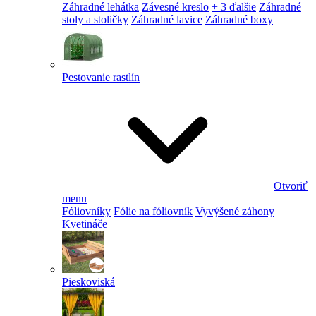
Záhradné lehátka
Závesné kreslo
+ 3 ďalšie
Záhradné
stoly a stoličky
Záhradné lavice
Záhradné boxy
Pestovanie rastlín
Otvoriť
menu
Fóliovníky
Fólie na fóliovník
Vyvýšené záhony
Kvetináče
Pieskoviská