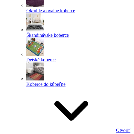
Okrúhle a oválne koberce
Škandinávske koberce
Detské koberce
Koberce do kúpeľne
Otvoriť