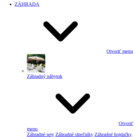
ZÁHRADA
Otvoriť menu
Záhradný nábytok
Otvoriť
menu
Záhradné sety
Záhradné slnečníky
Záhradné hojdačky