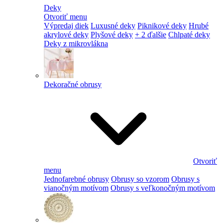
Deky
Otvoriť menu
Výpredaj diek
Luxusné deky
Piknikové deky
Hrubé
akrylové deky
Plyšové deky
+ 2 ďalšie
Chlpaté deky
Deky z mikrovlákna
Dekoračné obrusy
Otvoriť
menu
Jednofarebné obrusy
Obrusy so vzorom
Obrusy s
vianočným motívom
Obrusy s veľkonočným motívom