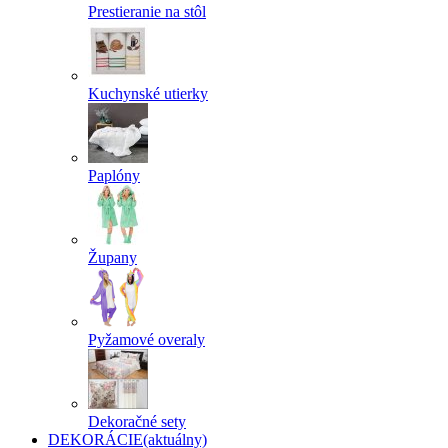
Prestieranie na stôl
Kuchynské utierky
Paplóny
Župany
Pyžamové overaly
Dekoračné sety
DEKORÁCIE
(aktuálny)