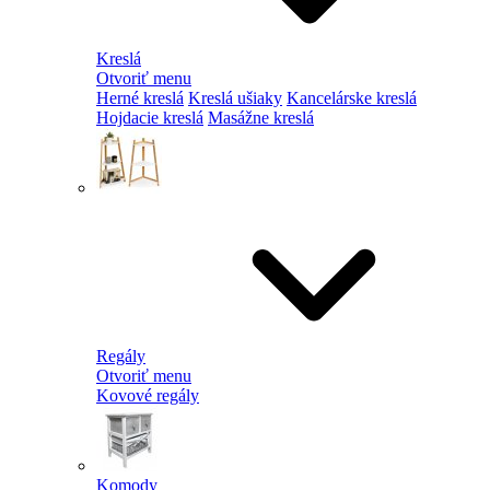
Kreslá
Otvoriť menu
Herné kreslá
Kreslá ušiaky
Kancelárske kreslá
Hojdacie kreslá
Masážne kreslá
Regály
Otvoriť menu
Kovové regály
Komody