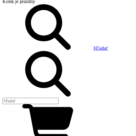
Košík
je prázdny
Hľadať