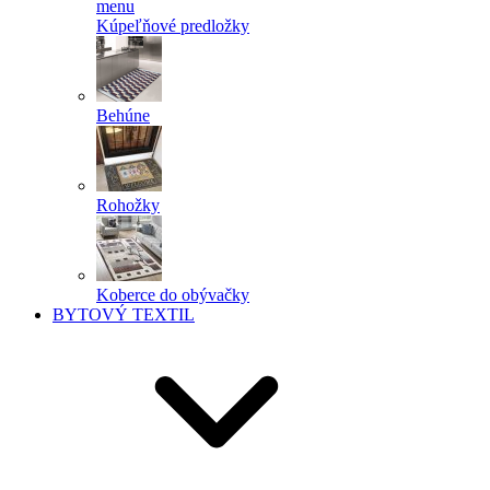
menu
Kúpeľňové predložky
Behúne
Rohožky
Koberce do obývačky
BYTOVÝ TEXTIL