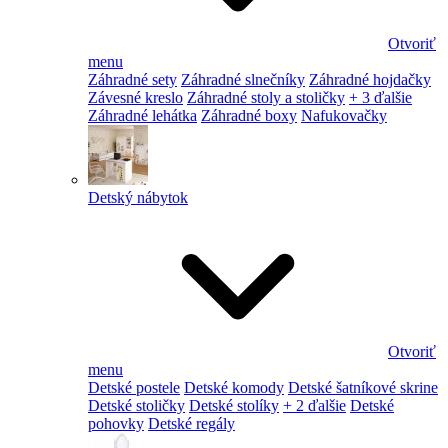
Otvoriť
menu
Záhradné sety
Záhradné slnečníky
Záhradné hojdačky
Závesné kreslo
Záhradné stoly a stoličky
+ 3 ďalšie
Záhradné lehátka
Záhradné boxy
Nafukovačky
Detský nábytok
Otvoriť
menu
Detské postele
Detské komody
Detské šatníkové skrine
Detské stoličky
Detské stolíky
+ 2 ďalšie
Detské
pohovky
Detské regály