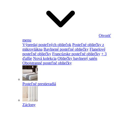
Otvoriť
menu
Výpredaj posteľných obliečok
Posteľné obliečky z
mikrovlákna
Bavlnené posteľné obliečky
Flanelové
posteľné obliečky
Francúzske posteľné obliečky
+ 3
ďalšie
Nová kolekcia
Obliečky bavlnený satén
Obojstranné posteľné obliečky
Posteľné prestieradlá
Záclony