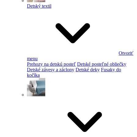
Detský textil
Otvoriť
menu
Prehozy na detskú posteľ
Detské posteľné obliečky
Detské závesy a záclony
Detské deky
Fusaky do
kočíka