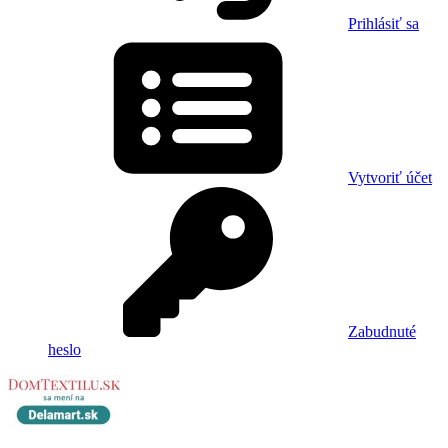
Prihlásiť sa
Vytvoriť účet
Zabudnuté
heslo