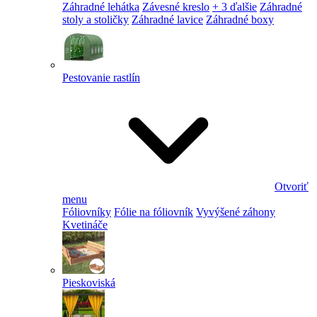
Záhradné lehátka
Závesné kreslo
+ 3 ďalšie
Záhradné
stoly a stoličky
Záhradné lavice
Záhradné boxy
Pestovanie rastlín
Otvoriť
menu
Fóliovníky
Fólie na fóliovník
Vyvýšené záhony
Kvetináče
Pieskoviská