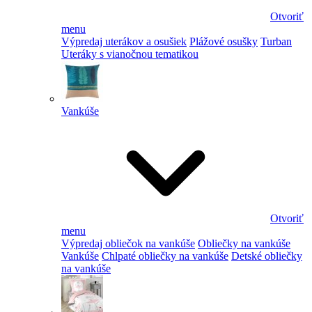
Otvoriť
menu
Výpredaj uterákov a osušiek
Plážové osušky
Turban
Uteráky s vianočnou tematikou
Vankúše
Otvoriť
menu
Výpredaj obliečok na vankúše
Obliečky na vankúše
Vankúše
Chlpaté obliečky na vankúše
Detské obliečky
na vankúše