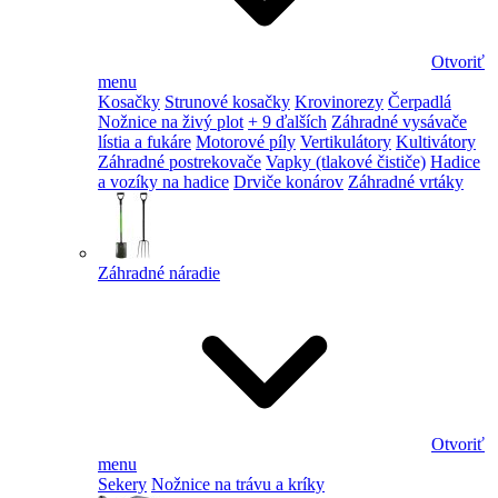
Otvoriť
menu
Kosačky
Strunové kosačky
Krovinorezy
Čerpadlá
Nožnice na živý plot
+ 9 ďalších
Záhradné vysávače
lístia a fukáre
Motorové píly
Vertikulátory
Kultivátory
Záhradné postrekovače
Vapky (tlakové čističe)
Hadice
a vozíky na hadice
Drviče konárov
Záhradné vrtáky
Záhradné náradie
Otvoriť
menu
Sekery
Nožnice na trávu a kríky