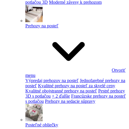
potlačou 3D
Moderné závesy k prehozom
Prehozy na posteľ
Otvoriť
menu
Výpredaj prehozov na posteľ
Jednofarebné prehozy na
posteľ
Kvalitné prehozy na posteľ za skvelé ceny
Kvalitné obojstranné prehozy na posteľ
Pestré prehozy
3D s potlačou
+ 2 ďalšie
Francúzske prehozy na posteľ
s potlačou
Prehozy na sedacie súpravy
Posteľné obliečky