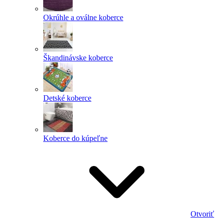
Okrúhle a oválne koberce
Škandinávske koberce
Detské koberce
Koberce do kúpeľne
Otvoriť