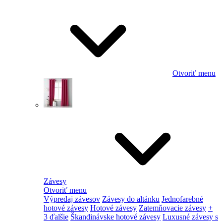
Otvoriť menu
Závesy
Otvoriť menu
Výpredaj závesov
Závesy do altánku
Jednofarebné
hotové závesy
Hotové závesy
Zatemňovacie závesy
+
3 ďalšie
Škandinávske hotové závesy
Luxusné závesy s