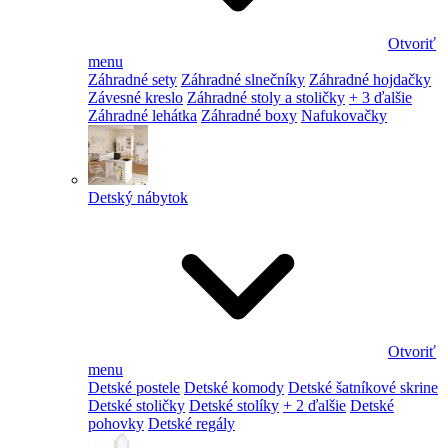
Otvoriť
menu
Záhradné sety
Záhradné slnečníky
Záhradné hojdačky
Závesné kreslo
Záhradné stoly a stoličky
+ 3 ďalšie
Záhradné lehátka
Záhradné boxy
Nafukovačky
Detský nábytok
Otvoriť
menu
Detské postele
Detské komody
Detské šatníkové skrine
Detské stoličky
Detské stolíky
+ 2 ďalšie
Detské
pohovky
Detské regály