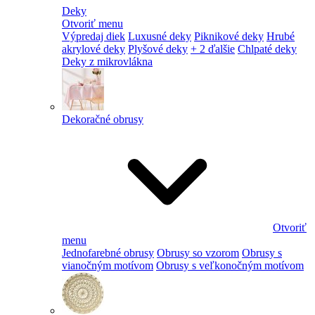
Deky
Otvoriť menu
Výpredaj diek
Luxusné deky
Piknikové deky
Hrubé
akrylové deky
Plyšové deky
+ 2 ďalšie
Chlpaté deky
Deky z mikrovlákna
Dekoračné obrusy
Otvoriť
menu
Jednofarebné obrusy
Obrusy so vzorom
Obrusy s
vianočným motívom
Obrusy s veľkonočným motívom