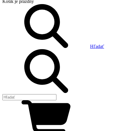
Košík
je prázdny
Hľadať