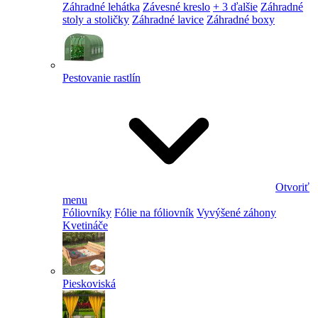
Záhradné lehátka
Závesné kreslo
+ 3 ďalšie
Záhradné
stoly a stoličky
Záhradné lavice
Záhradné boxy
Pestovanie rastlín
Otvoriť
menu
Fóliovníky
Fólie na fóliovník
Vyvýšené záhony
Kvetináče
Pieskoviská