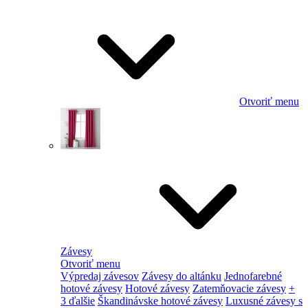
Otvoriť menu
Závesy
Otvoriť menu
Výpredaj závesov
Závesy do altánku
Jednofarebné
hotové závesy
Hotové závesy
Zatemňovacie závesy
+
3 ďalšie
Škandinávske hotové závesy
Luxusné závesy s