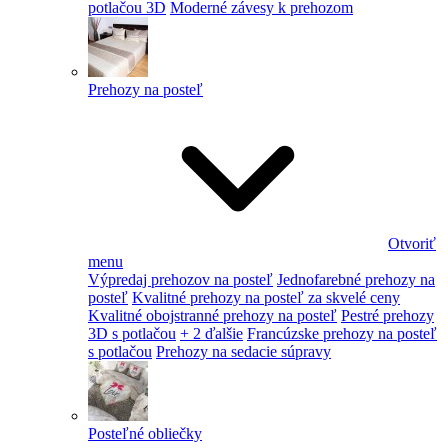
potlačou 3D
Moderné závesy k prehozom
Prehozy na posteľ
Otvoriť
menu
Výpredaj prehozov na posteľ
Jednofarebné prehozy na
posteľ
Kvalitné prehozy na posteľ za skvelé ceny
Kvalitné obojstranné prehozy na posteľ
Pestré prehozy
3D s potlačou
+ 2 ďalšie
Francúzske prehozy na posteľ
s potlačou
Prehozy na sedacie súpravy
Posteľné obliečky