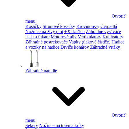
Otvoriť
menu
Kosačky
Strunové kosačky
Krovinorezy
Čerpadlá
Nožnice na živý plot
+ 9 ďalších
Záhradné vysávače
lístia a fukáre
Motorové píly
Vertikulátory
Kultivátory
Záhradné postrekovače
Vapky (tlakové čističe)
Hadice
a vozíky na hadice
Drviče konárov
Záhradné vrtáky
Záhradné náradie
Otvoriť
menu
Sekery
Nožnice na trávu a kríky