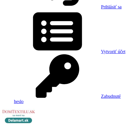
Prihlásiť sa
Vytvoriť účet
Zabudnuté
heslo