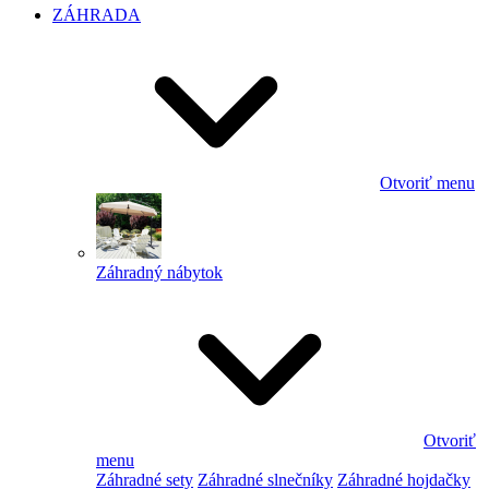
ZÁHRADA
Otvoriť menu
Záhradný nábytok
Otvoriť
menu
Záhradné sety
Záhradné slnečníky
Záhradné hojdačky