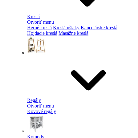
Kreslá
Otvoriť menu
Herné kreslá
Kreslá ušiaky
Kancelárske kreslá
Hojdacie kreslá
Masážne kreslá
Regály
Otvoriť menu
Kovové regály
Komody