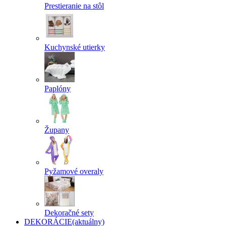
Prestieranie na stôl
Kuchynské utierky
Paplóny
Župany
Pyžamové overaly
Dekoračné sety
DEKORÁCIE
(aktuálny)