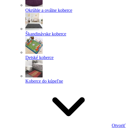
Okrúhle a oválne koberce
Škandinávske koberce
Detské koberce
Koberce do kúpeľne
Otvoriť