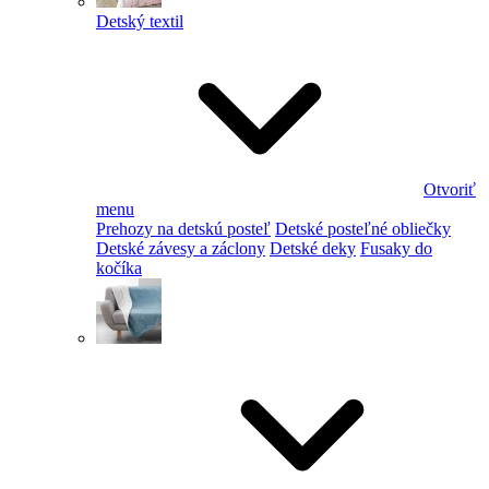
Detský textil
Otvoriť
menu
Prehozy na detskú posteľ
Detské posteľné obliečky
Detské závesy a záclony
Detské deky
Fusaky do
kočíka