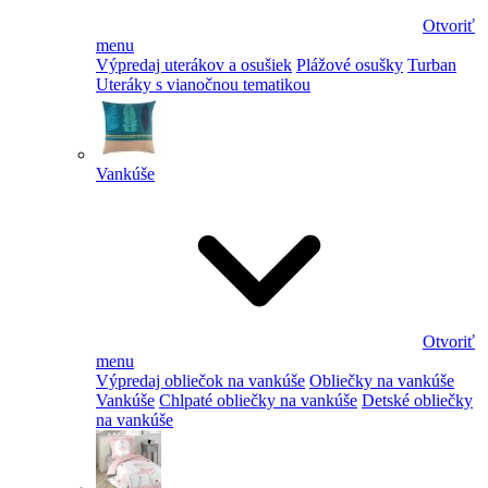
Otvoriť
menu
Výpredaj uterákov a osušiek
Plážové osušky
Turban
Uteráky s vianočnou tematikou
Vankúše
Otvoriť
menu
Výpredaj obliečok na vankúše
Obliečky na vankúše
Vankúše
Chlpaté obliečky na vankúše
Detské obliečky
na vankúše