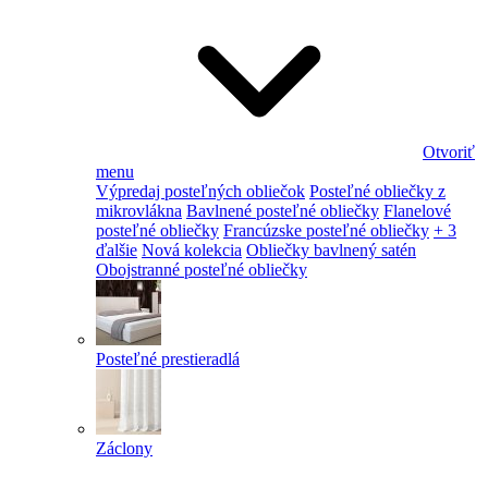
Otvoriť
menu
Výpredaj posteľných obliečok
Posteľné obliečky z
mikrovlákna
Bavlnené posteľné obliečky
Flanelové
posteľné obliečky
Francúzske posteľné obliečky
+ 3
ďalšie
Nová kolekcia
Obliečky bavlnený satén
Obojstranné posteľné obliečky
Posteľné prestieradlá
Záclony