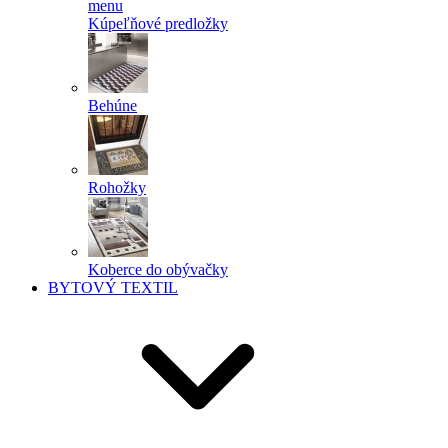
menu
Kúpeľňové predložky
Behúne
Rohožky
Koberce do obývačky
BYTOVÝ TEXTIL