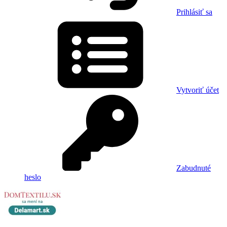
Prihlásiť sa
Vytvoriť účet
Zabudnuté
heslo