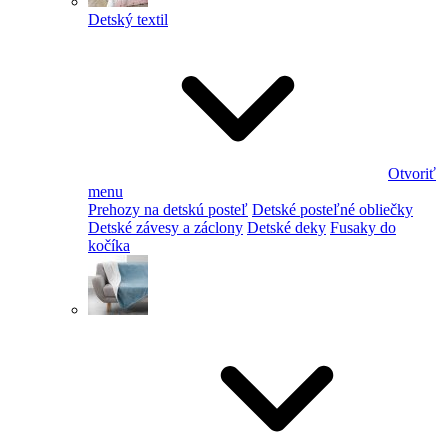
Detský textil
Otvoriť
menu
Prehozy na detskú posteľ
Detské posteľné obliečky
Detské závesy a záclony
Detské deky
Fusaky do
kočíka