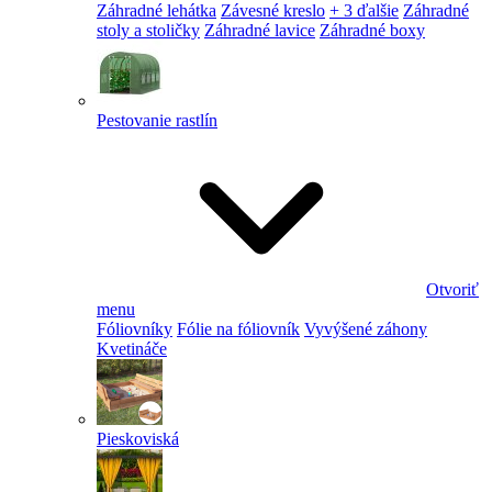
Záhradné lehátka
Závesné kreslo
+ 3 ďalšie
Záhradné
stoly a stoličky
Záhradné lavice
Záhradné boxy
Pestovanie rastlín
Otvoriť
menu
Fóliovníky
Fólie na fóliovník
Vyvýšené záhony
Kvetináče
Pieskoviská