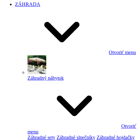
ZÁHRADA
Otvoriť menu
Záhradný nábytok
Otvoriť
menu
Záhradné sety
Záhradné slnečníky
Záhradné hojdačky