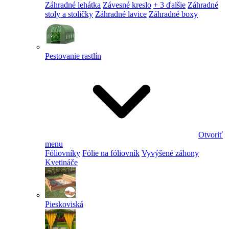
Záhradné lehátka
Závesné kreslo
+ 3 ďalšie
Záhradné
stoly a stoličky
Záhradné lavice
Záhradné boxy
Pestovanie rastlín
Otvoriť
menu
Fóliovníky
Fólie na fóliovník
Vyvýšené záhony
Kvetináče
Pieskoviská