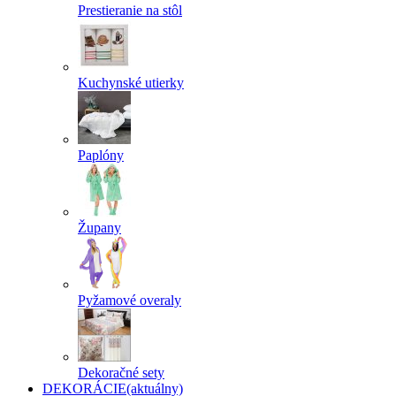
Prestieranie na stôl
Kuchynské utierky
Paplóny
Župany
Pyžamové overaly
Dekoračné sety
DEKORÁCIE
(aktuálny)