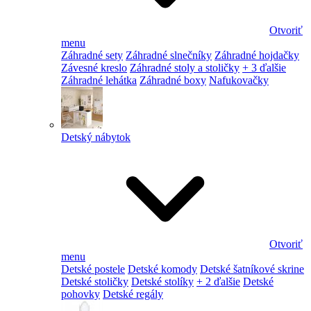
Otvoriť
menu
Záhradné sety
Záhradné slnečníky
Záhradné hojdačky
Závesné kreslo
Záhradné stoly a stoličky
+ 3 ďalšie
Záhradné lehátka
Záhradné boxy
Nafukovačky
Detský nábytok
Otvoriť
menu
Detské postele
Detské komody
Detské šatníkové skrine
Detské stoličky
Detské stolíky
+ 2 ďalšie
Detské
pohovky
Detské regály