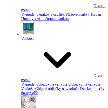
Otvoriť
menu
Výpredaj uterákov a osušiek
Plážové osušky
Turban
Uteráky s vianočnou tematikou
Vankúše
Otvoriť
menu
Výpredaj obliečok na vankúše
Obliečky na vankúše
Vankúše
Chlpaté obliečky na vankúše
Detské obliečky
na vankúše