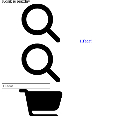
Košík
je prázdny
Hľadať