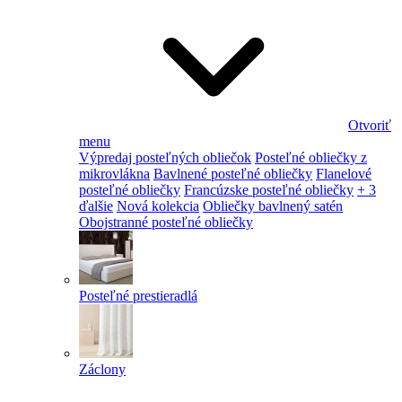
Otvoriť
menu
Výpredaj posteľných obliečok
Posteľné obliečky z
mikrovlákna
Bavlnené posteľné obliečky
Flanelové
posteľné obliečky
Francúzske posteľné obliečky
+ 3
ďalšie
Nová kolekcia
Obliečky bavlnený satén
Obojstranné posteľné obliečky
Posteľné prestieradlá
Záclony