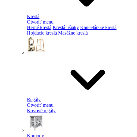
Kreslá
Otvoriť menu
Herné kreslá
Kreslá ušiaky
Kancelárske kreslá
Hojdacie kreslá
Masážne kreslá
Regály
Otvoriť menu
Kovové regály
Komody