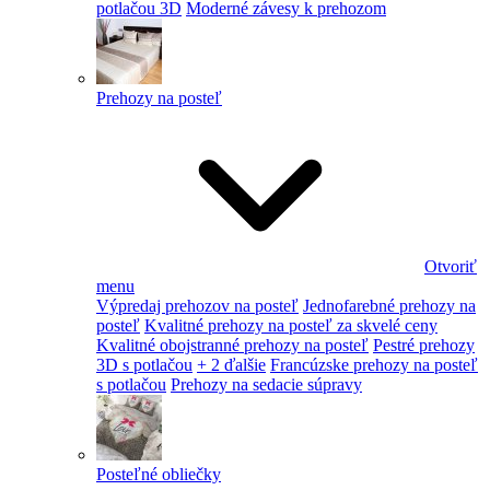
potlačou 3D
Moderné závesy k prehozom
Prehozy na posteľ
Otvoriť
menu
Výpredaj prehozov na posteľ
Jednofarebné prehozy na
posteľ
Kvalitné prehozy na posteľ za skvelé ceny
Kvalitné obojstranné prehozy na posteľ
Pestré prehozy
3D s potlačou
+ 2 ďalšie
Francúzske prehozy na posteľ
s potlačou
Prehozy na sedacie súpravy
Posteľné obliečky