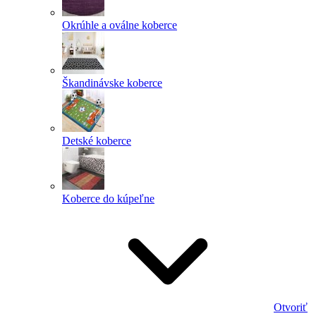
Okrúhle a oválne koberce
Škandinávske koberce
Detské koberce
Koberce do kúpeľne
Otvoriť