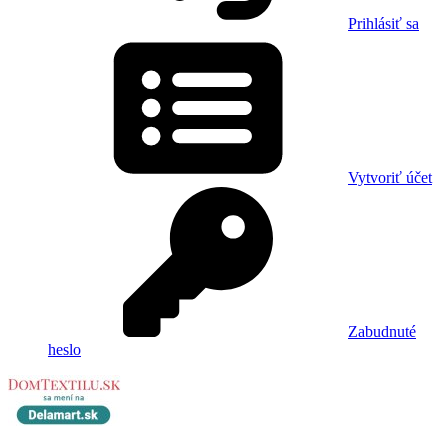
Prihlásiť sa
Vytvoriť účet
Zabudnuté
heslo