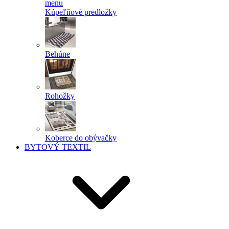
menu
Kúpeľňové predložky
Behúne
Rohožky
Koberce do obývačky
BYTOVÝ TEXTIL