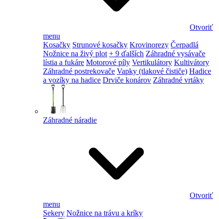
Otvoriť
menu
Kosačky
Strunové kosačky
Krovinorezy
Čerpadlá
Nožnice na živý plot
+ 9 ďalších
Záhradné vysávače
lístia a fukáre
Motorové píly
Vertikulátory
Kultivátory
Záhradné postrekovače
Vapky (tlakové čističe)
Hadice
a vozíky na hadice
Drviče konárov
Záhradné vrtáky
Záhradné náradie
Otvoriť
menu
Sekery
Nožnice na trávu a kríky