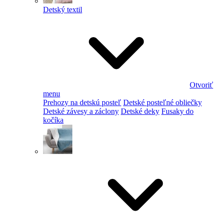
Detský textil
Otvoriť
menu
Prehozy na detskú posteľ
Detské posteľné obliečky
Detské závesy a záclony
Detské deky
Fusaky do
kočíka