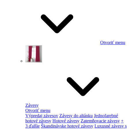
Otvoriť menu
Závesy
Otvoriť menu
Výpredaj závesov
Závesy do altánku
Jednofarebné
hotové závesy
Hotové závesy
Zatemňovacie závesy
+
3 ďalšie
Škandinávske hotové závesy
Luxusné závesy s