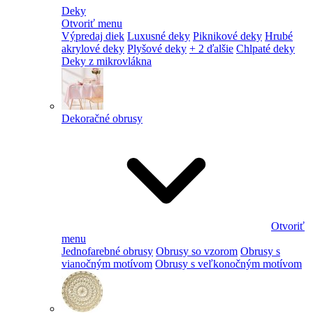
Deky
Otvoriť menu
Výpredaj diek
Luxusné deky
Piknikové deky
Hrubé
akrylové deky
Plyšové deky
+ 2 ďalšie
Chlpaté deky
Deky z mikrovlákna
Dekoračné obrusy
Otvoriť
menu
Jednofarebné obrusy
Obrusy so vzorom
Obrusy s
vianočným motívom
Obrusy s veľkonočným motívom