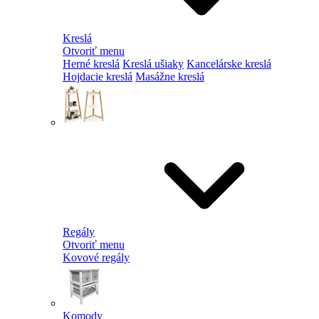
Kreslá
Otvoriť menu
Herné kreslá
Kreslá ušiaky
Kancelárske kreslá
Hojdacie kreslá
Masážne kreslá
Regály
Otvoriť menu
Kovové regály
Komody