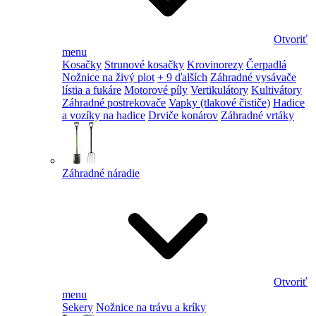
Otvoriť
menu
Kosačky
Strunové kosačky
Krovinorezy
Čerpadlá
Nožnice na živý plot
+ 9 ďalších
Záhradné vysávače
lístia a fukáre
Motorové píly
Vertikulátory
Kultivátory
Záhradné postrekovače
Vapky (tlakové čističe)
Hadice
a vozíky na hadice
Drviče konárov
Záhradné vrtáky
Záhradné náradie
Otvoriť
menu
Sekery
Nožnice na trávu a kríky