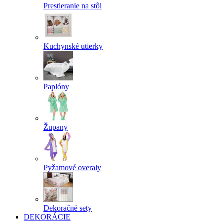
Prestieranie na stôl
Kuchynské utierky
Paplóny
Župany
Pyžamové overaly
Dekoračné sety
DEKORÁCIE