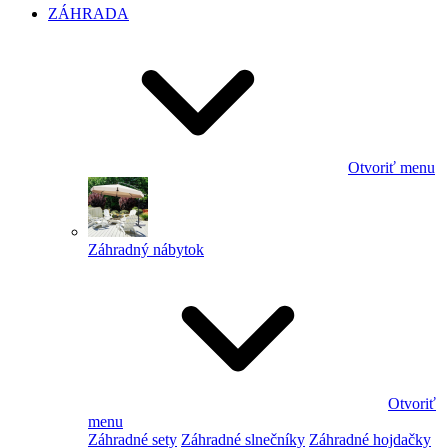
ZÁHRADA
Otvoriť menu
Záhradný nábytok
Otvoriť
menu
Záhradné sety
Záhradné slnečníky
Záhradné hojdačky