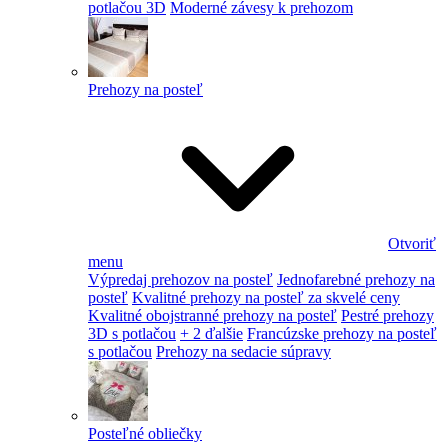
potlačou 3D
Moderné závesy k prehozom
Prehozy na posteľ
Otvoriť
menu
Výpredaj prehozov na posteľ
Jednofarebné prehozy na
posteľ
Kvalitné prehozy na posteľ za skvelé ceny
Kvalitné obojstranné prehozy na posteľ
Pestré prehozy
3D s potlačou
+ 2 ďalšie
Francúzske prehozy na posteľ
s potlačou
Prehozy na sedacie súpravy
Posteľné obliečky