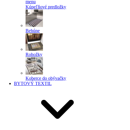
menu
Kúpeľňové predložky
Behúne
Rohožky
Koberce do obývačky
BYTOVÝ TEXTIL