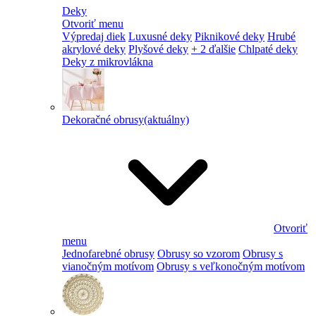
Deky
Otvoriť menu
Výpredaj diek
Luxusné deky
Piknikové deky
Hrubé
akrylové deky
Plyšové deky
+ 2 ďalšie
Chlpaté deky
Deky z mikrovlákna
Dekoračné obrusy
(aktuálny)
Otvoriť
menu
Jednofarebné obrusy
Obrusy so vzorom
Obrusy s
vianočným motívom
Obrusy s veľkonočným motívom