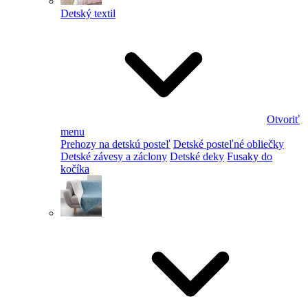
Detský textil
Otvoriť
menu
Prehozy na detskú posteľ
Detské posteľné obliečky
Detské závesy a záclony
Detské deky
Fusaky do
kočíka