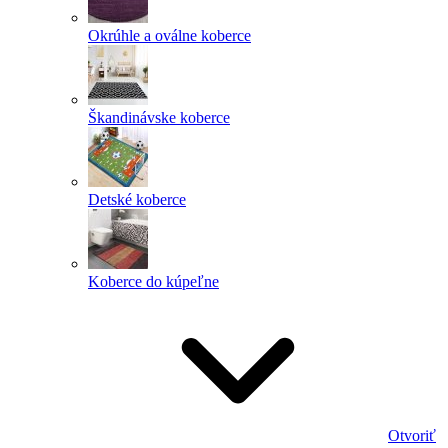
Okrúhle a oválne koberce
Škandinávske koberce
Detské koberce
Koberce do kúpeľne
Otvoriť