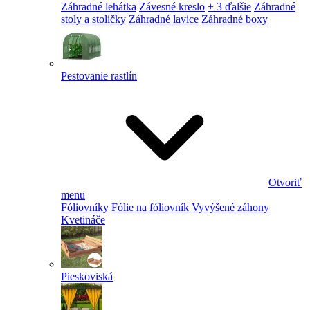
Záhradné lehátka
Závesné kreslo
+ 3 ďalšie
Záhradné
stoly a stoličky
Záhradné lavice
Záhradné boxy
Pestovanie rastlín
Otvoriť
menu
Fóliovníky
Fólie na fóliovník
Vyvýšené záhony
Kvetináče
Pieskoviská