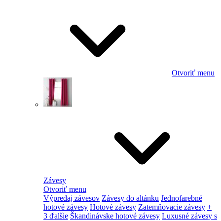
Otvoriť menu
Závesy
Otvoriť menu
Výpredaj závesov
Závesy do altánku
Jednofarebné
hotové závesy
Hotové závesy
Zatemňovacie závesy
+
3 ďalšie
Škandinávske hotové závesy
Luxusné závesy s