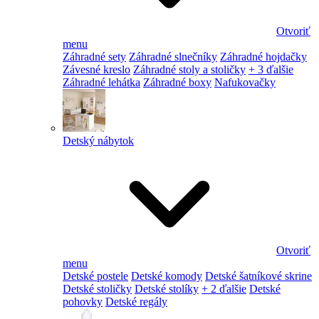
Otvoriť
menu
Záhradné sety
Záhradné slnečníky
Záhradné hojdačky
Závesné kreslo
Záhradné stoly a stoličky
+ 3 ďalšie
Záhradné lehátka
Záhradné boxy
Nafukovačky
Detský nábytok
Otvoriť
menu
Detské postele
Detské komody
Detské šatníkové skrine
Detské stoličky
Detské stolíky
+ 2 ďalšie
Detské
pohovky
Detské regály