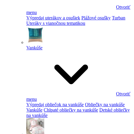
Otvoriť
menu
Výpredaj uterákov a osušiek
Plážové osušky
Turban
Uteráky s vianočnou tematikou
Vankúše
Otvoriť
menu
Výpredaj obliečok na vankúše
Obliečky na vankúše
Vankúše
Chlpaté obliečky na vankúše
Detské obliečky
na vankúše