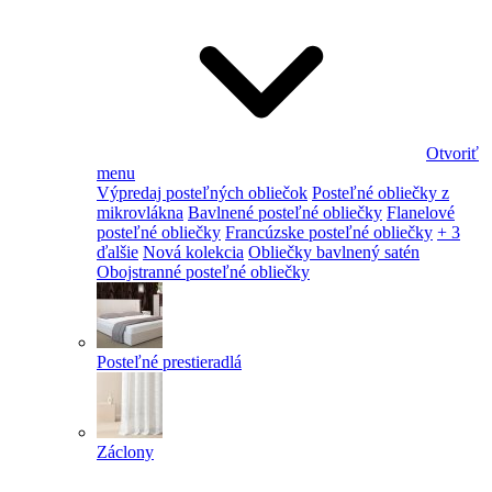
Otvoriť
menu
Výpredaj posteľných obliečok
Posteľné obliečky z
mikrovlákna
Bavlnené posteľné obliečky
Flanelové
posteľné obliečky
Francúzske posteľné obliečky
+ 3
ďalšie
Nová kolekcia
Obliečky bavlnený satén
Obojstranné posteľné obliečky
Posteľné prestieradlá
Záclony