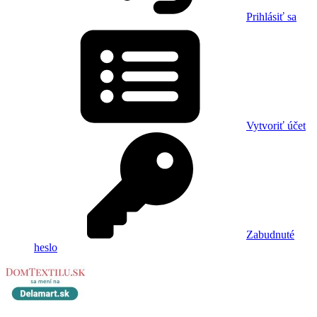
Prihlásiť sa
Vytvoriť účet
Zabudnuté
heslo