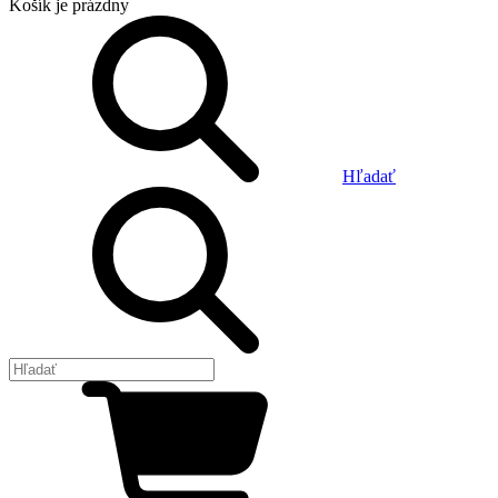
Košík
je prázdny
Hľadať