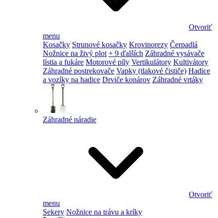
Otvoriť
menu
Kosačky
Strunové kosačky
Krovinorezy
Čerpadlá
Nožnice na živý plot
+ 9 ďalších
Záhradné vysávače
lístia a fukáre
Motorové píly
Vertikulátory
Kultivátory
Záhradné postrekovače
Vapky (tlakové čističe)
Hadice
a vozíky na hadice
Drviče konárov
Záhradné vrtáky
Záhradné náradie
Otvoriť
menu
Sekery
Nožnice na trávu a kríky