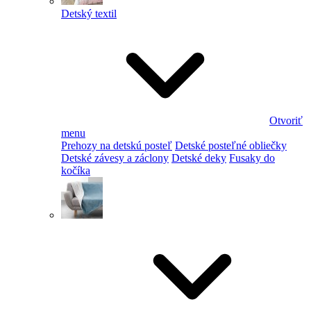
Detský textil
Otvoriť
menu
Prehozy na detskú posteľ
Detské posteľné obliečky
Detské závesy a záclony
Detské deky
Fusaky do
kočíka