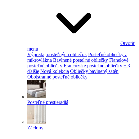
Otvoriť
menu
Výpredaj posteľných obliečok
Posteľné obliečky z
mikrovlákna
Bavlnené posteľné obliečky
Flanelové
posteľné obliečky
Francúzske posteľné obliečky
+ 3
ďalšie
Nová kolekcia
Obliečky bavlnený satén
Obojstranné posteľné obliečky
Posteľné prestieradlá
Záclony