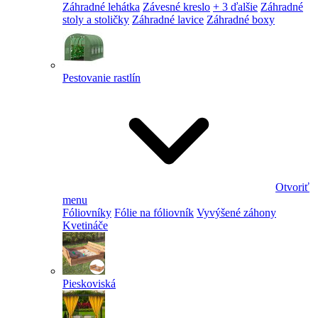
Záhradné lehátka
Závesné kreslo
+ 3 ďalšie
Záhradné
stoly a stoličky
Záhradné lavice
Záhradné boxy
Pestovanie rastlín
Otvoriť
menu
Fóliovníky
Fólie na fóliovník
Vyvýšené záhony
Kvetináče
Pieskoviská