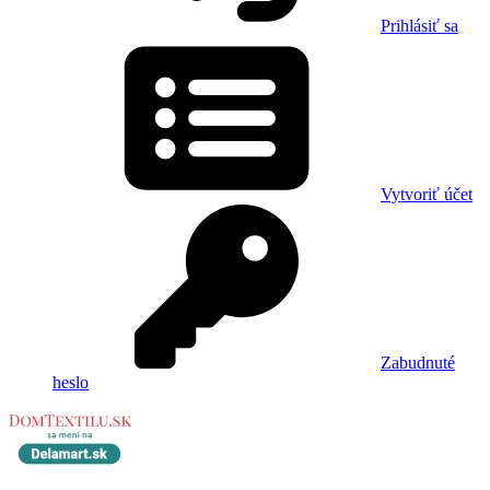
Prihlásiť sa
Vytvoriť účet
Zabudnuté
heslo