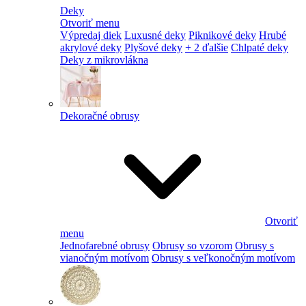
Deky
Otvoriť menu
Výpredaj diek
Luxusné deky
Piknikové deky
Hrubé
akrylové deky
Plyšové deky
+ 2 ďalšie
Chlpaté deky
Deky z mikrovlákna
Dekoračné obrusy
Otvoriť
menu
Jednofarebné obrusy
Obrusy so vzorom
Obrusy s
vianočným motívom
Obrusy s veľkonočným motívom