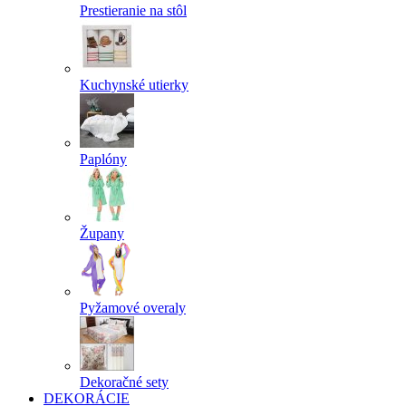
Prestieranie na stôl
Kuchynské utierky
Paplóny
Župany
Pyžamové overaly
Dekoračné sety
DEKORÁCIE