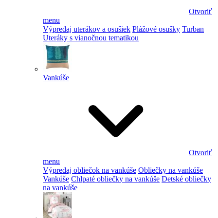
Otvoriť
menu
Výpredaj uterákov a osušiek
Plážové osušky
Turban
Uteráky s vianočnou tematikou
Vankúše
Otvoriť
menu
Výpredaj obliečok na vankúše
Obliečky na vankúše
Vankúše
Chlpaté obliečky na vankúše
Detské obliečky
na vankúše