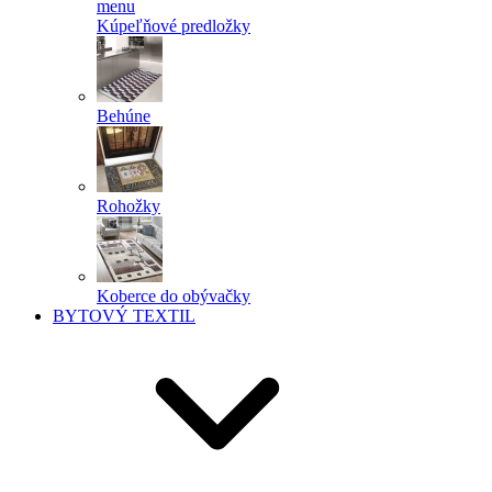
menu
Kúpeľňové predložky
Behúne
Rohožky
Koberce do obývačky
BYTOVÝ TEXTIL