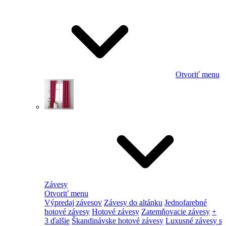
Otvoriť menu
Závesy
Otvoriť menu
Výpredaj závesov
Závesy do altánku
Jednofarebné
hotové závesy
Hotové závesy
Zatemňovacie závesy
+
3 ďalšie
Škandinávske hotové závesy
Luxusné závesy s