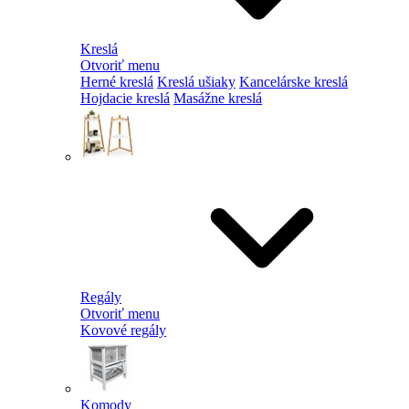
Kreslá
Otvoriť menu
Herné kreslá
Kreslá ušiaky
Kancelárske kreslá
Hojdacie kreslá
Masážne kreslá
Regály
Otvoriť menu
Kovové regály
Komody