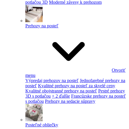
potlačou 3D
Moderné závesy k prehozom
Prehozy na posteľ
Otvoriť
menu
Výpredaj prehozov na posteľ
Jednofarebné prehozy na
posteľ
Kvalitné prehozy na posteľ za skvelé ceny
Kvalitné obojstranné prehozy na posteľ
Pestré prehozy
3D s potlačou
+ 2 ďalšie
Francúzske prehozy na posteľ
s potlačou
Prehozy na sedacie súpravy
Posteľné obliečky