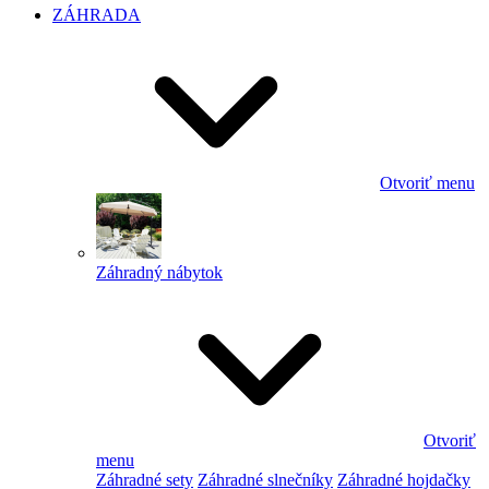
ZÁHRADA
Otvoriť menu
Záhradný nábytok
Otvoriť
menu
Záhradné sety
Záhradné slnečníky
Záhradné hojdačky