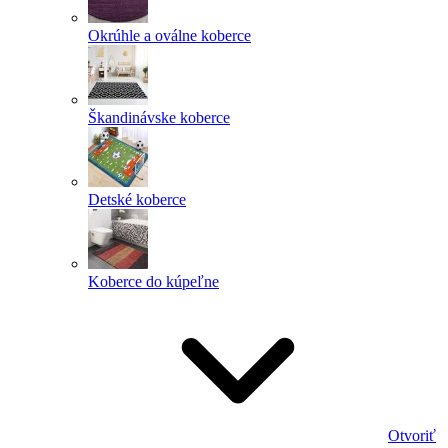
Okrúhle a oválne koberce
Škandinávske koberce
Detské koberce
Koberce do kúpeľne
Otvoriť