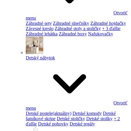
Otvoriť
menu
Záhradné sety
Záhradné slnečníky
Záhradné hojdačky
Závesné kreslo
Záhradné stoly a stoličky
+ 3 ďalšie
Záhradné lehátka
Záhradné boxy
Nafukovačky
Detský nábytok
Otvoriť
menu
Detské postele
(aktuálny)
Detské komody
Detské
šatníkové skrine
Detské stoličky
Detské stolíky
+ 2
ďalšie
Detské pohovky
Detské regály