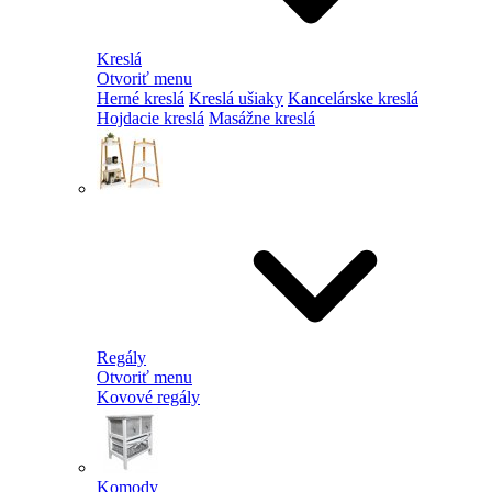
Kreslá
Otvoriť menu
Herné kreslá
Kreslá ušiaky
Kancelárske kreslá
Hojdacie kreslá
Masážne kreslá
Regály
Otvoriť menu
Kovové regály
Komody