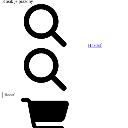
Košík
je prázdny
Hľadať