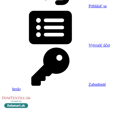
Prihlásiť sa
Vytvoriť účet
Zabudnuté
heslo