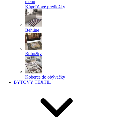
menu
Kúpeľňové predložky
Behúne
Rohožky
Koberce do obývačky
BYTOVÝ TEXTIL