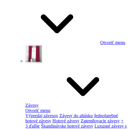
Otvoriť menu
Závesy
Otvoriť menu
Výpredaj závesov
Závesy do altánku
Jednofarebné
hotové závesy
Hotové závesy
Zatemňovacie závesy
+
3 ďalšie
Škandinávske hotové závesy
Luxusné závesy s