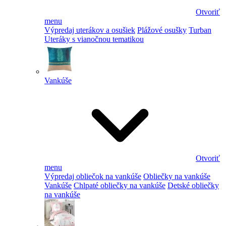
Otvoriť
menu
Výpredaj uterákov a osušiek
Plážové osušky
Turban
Uteráky s vianočnou tematikou
Vankúše
Otvoriť
menu
Výpredaj obliečok na vankúše
Obliečky na vankúše
Vankúše
Chlpaté obliečky na vankúše
Detské obliečky
na vankúše