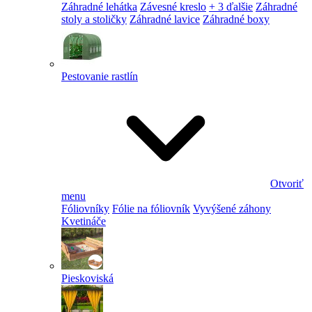
Záhradné lehátka
Závesné kreslo
+ 3 ďalšie
Záhradné
stoly a stoličky
Záhradné lavice
Záhradné boxy
Pestovanie rastlín
Otvoriť
menu
Fóliovníky
Fólie na fóliovník
Vyvýšené záhony
Kvetináče
Pieskoviská