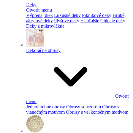
Deky
Otvoriť menu
Výpredaj diek
Luxusné deky
Piknikové deky
Hrubé
akrylové deky
Plyšové deky
+ 2 ďalšie
Chlpaté deky
Deky z mikrovlákna
Dekoračné obrusy
Otvoriť
menu
Jednofarebné obrusy
Obrusy so vzorom
Obrusy s
vianočným motívom
Obrusy s veľkonočným motívom