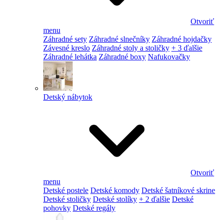
Otvoriť
menu
Záhradné sety
Záhradné slnečníky
Záhradné hojdačky
Závesné kreslo
Záhradné stoly a stoličky
+ 3 ďalšie
Záhradné lehátka
Záhradné boxy
Nafukovačky
Detský nábytok
Otvoriť
menu
Detské postele
Detské komody
Detské šatníkové skrine
Detské stoličky
Detské stolíky
+ 2 ďalšie
Detské
pohovky
Detské regály