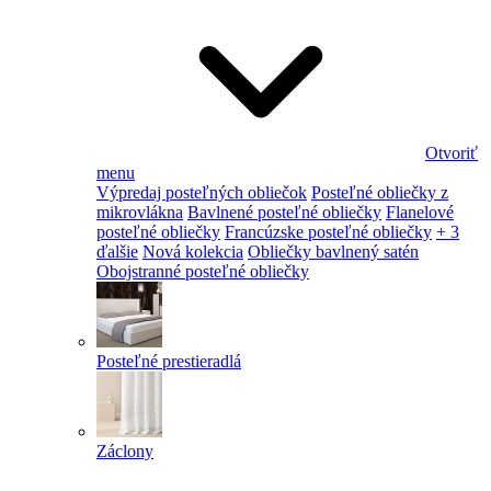
Otvoriť
menu
Výpredaj posteľných obliečok
Posteľné obliečky z
mikrovlákna
Bavlnené posteľné obliečky
Flanelové
posteľné obliečky
Francúzske posteľné obliečky
+ 3
ďalšie
Nová kolekcia
Obliečky bavlnený satén
Obojstranné posteľné obliečky
Posteľné prestieradlá
Záclony