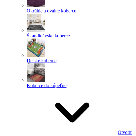
Okrúhle a oválne koberce
Škandinávske koberce
Detské koberce
Koberce do kúpeľne
Otvoriť