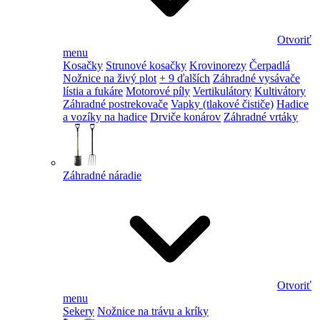
Otvoriť
menu
Kosačky
Strunové kosačky
Krovinorezy
Čerpadlá
Nožnice na živý plot
+ 9 ďalších
Záhradné vysávače
lístia a fukáre
Motorové píly
Vertikulátory
Kultivátory
Záhradné postrekovače
Vapky (tlakové čističe)
Hadice
a vozíky na hadice
Drviče konárov
Záhradné vrtáky
Záhradné náradie
Otvoriť
menu
Sekery
Nožnice na trávu a kríky