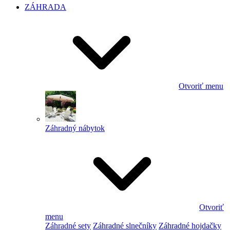
ZÁHRADA
Otvoriť menu
Záhradný nábytok
Otvoriť
menu
Záhradné sety
Záhradné slnečníky
Záhradné hojdačky