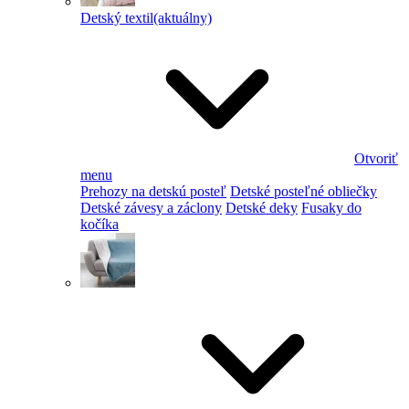
Detský textil
(aktuálny)
Otvoriť
menu
Prehozy na detskú posteľ
Detské posteľné obliečky
Detské závesy a záclony
Detské deky
Fusaky do
kočíka