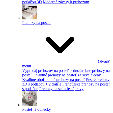
potlačou 3D
Moderné závesy k prehozom
Prehozy na posteľ
Otvoriť
menu
Výpredaj prehozov na posteľ
Jednofarebné prehozy na
posteľ
Kvalitné prehozy na posteľ za skvelé ceny
Kvalitné obojstranné prehozy na posteľ
Pestré prehozy
3D s potlačou
+ 2 ďalšie
Francúzske prehozy na posteľ
s potlačou
Prehozy na sedacie súpravy
Posteľné obliečky