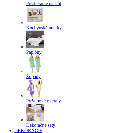
Prestieranie na stôl
Kuchynské utierky
Paplóny
Župany
Pyžamové overaly
Dekoračné sety
DEKORÁCIE