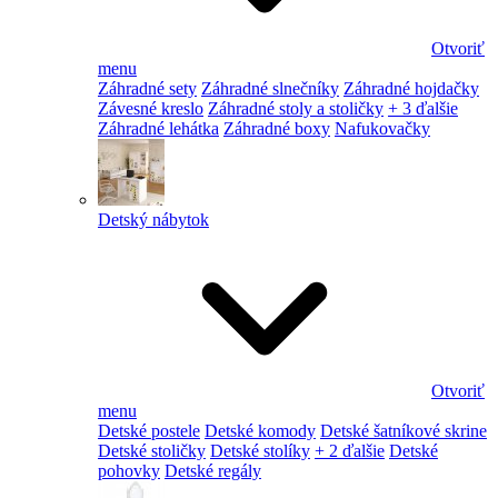
Otvoriť
menu
Záhradné sety
Záhradné slnečníky
Záhradné hojdačky
Závesné kreslo
Záhradné stoly a stoličky
+ 3 ďalšie
Záhradné lehátka
Záhradné boxy
Nafukovačky
Detský nábytok
Otvoriť
menu
Detské postele
Detské komody
Detské šatníkové skrine
Detské stoličky
Detské stolíky
+ 2 ďalšie
Detské
pohovky
Detské regály