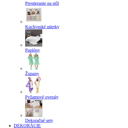
Prestieranie na stôl
Kuchynské utierky
Paplóny
Župany
Pyžamové overaly
Dekoračné sety
DEKORÁCIE