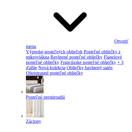
Otvoriť
menu
Výpredaj posteľných obliečok
Posteľné obliečky z
mikrovlákna
Bavlnené posteľné obliečky
Flanelové
posteľné obliečky
Francúzske posteľné obliečky
+ 3
ďalšie
Nová kolekcia
Obliečky bavlnený satén
Obojstranné posteľné obliečky
Posteľné prestieradlá
Záclony