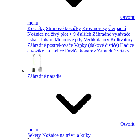
Otvoriť
menu
Kosačky
Strunové kosačky
Krovinorezy
Čerpadlá
Nožnice na živý plot
+ 9 ďalších
Záhradné vysávače
lístia a fukáre
Motorové píly
Vertikulátory
Kultivátory
Záhradné postrekovače
Vapky (tlakové čističe)
Hadice
a vozíky na hadice
Drviče konárov
Záhradné vrtáky
Záhradné náradie
Otvoriť
menu
Sekery
Nožnice na trávu a kríky