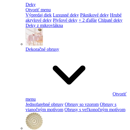
Deky
Otvoriť menu
Výpredaj diek
Luxusné deky
Piknikové deky
Hrubé
akrylové deky
Plyšové deky
+ 2 ďalšie
Chlpaté deky
Deky z mikrovlákna
Dekoračné obrusy
Otvoriť
menu
Jednofarebné obrusy
Obrusy so vzorom
Obrusy s
vianočným motívom
Obrusy s veľkonočným motívom