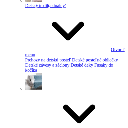
Detský textil
(aktuálny)
Otvoriť
menu
Prehozy na detskú posteľ
Detské posteľné obliečky
Detské závesy a záclony
Detské deky
Fusaky do
kočíka