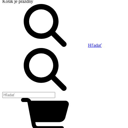
Košík
je prázdny
Hľadať