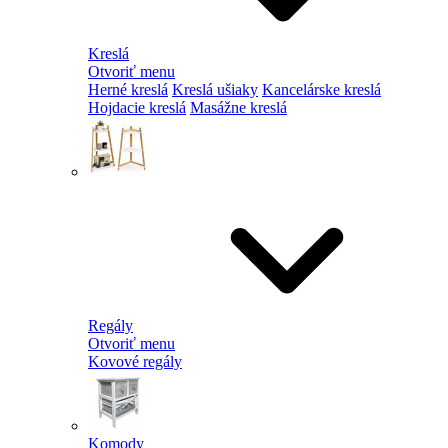
Kreslá
Otvoriť menu
Herné kreslá
Kreslá ušiaky
Kancelárske kreslá
Hojdacie kreslá
Masážne kreslá
Regály
Otvoriť menu
Kovové regály
Komody