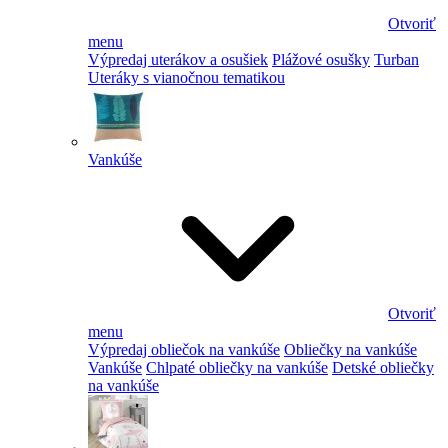
Otvoriť
menu
Výpredaj uterákov a osušiek
Plážové osušky
Turban
Uteráky s vianočnou tematikou
Vankúše
Otvoriť
menu
Výpredaj obliečok na vankúše
Obliečky na vankúše
Vankúše
Chlpaté obliečky na vankúše
Detské obliečky
na vankúše