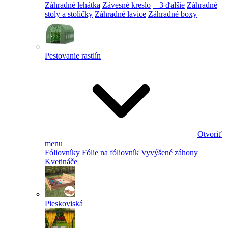
Záhradné lehátka
Závesné kreslo
+ 3 ďalšie
Záhradné
stoly a stoličky
Záhradné lavice
Záhradné boxy
Pestovanie rastlín
Otvoriť
menu
Fóliovníky
Fólie na fóliovník
Vyvýšené záhony
Kvetináče
Pieskoviská