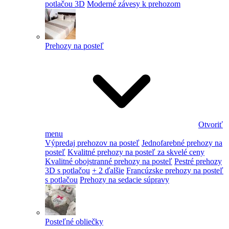
potlačou 3D
Moderné závesy k prehozom
Prehozy na posteľ
Otvoriť
menu
Výpredaj prehozov na posteľ
Jednofarebné prehozy na
posteľ
Kvalitné prehozy na posteľ za skvelé ceny
Kvalitné obojstranné prehozy na posteľ
Pestré prehozy
3D s potlačou
+ 2 ďalšie
Francúzske prehozy na posteľ
s potlačou
Prehozy na sedacie súpravy
Posteľné obliečky