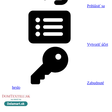
Prihlásiť sa
Vytvoriť účet
Zabudnuté
heslo