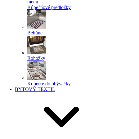
menu
Kúpeľňové predložky
Behúne
Rohožky
Koberce do obývačky
BYTOVÝ TEXTIL