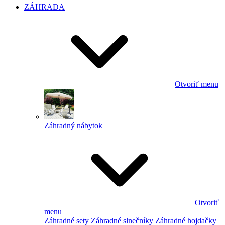
ZÁHRADA
Otvoriť menu
Záhradný nábytok
Otvoriť
menu
Záhradné sety
Záhradné slnečníky
Záhradné hojdačky