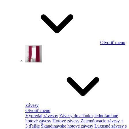
Otvoriť menu
Závesy
Otvoriť menu
Výpredaj závesov
Závesy do altánku
Jednofarebné
hotové závesy
Hotové závesy
Zatemňovacie závesy
+
3 ďalšie
Škandinávske hotové závesy
Luxusné závesy s