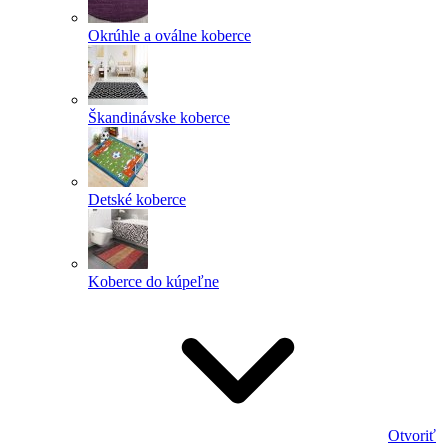
Okrúhle a oválne koberce
Škandinávske koberce
Detské koberce
Koberce do kúpeľne
Otvoriť