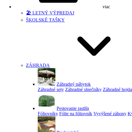
viac
🏖️ LETNÝ VÝPREDAJ
ŠKOLSKÉ TAŠKY
ZÁHRADA
Záhradný nábytok
Záhradné sety
Záhradné slnečníky
Záhradné hojd
Pestovanie rastlín
Fóliovníky
Fólie na fóliovník
Vyvýšené záhony
Kv