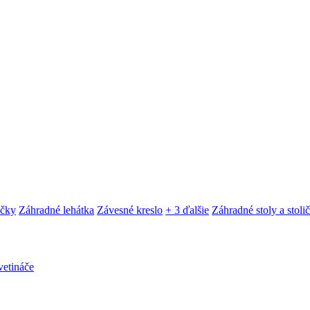
ačky
Záhradné lehátka
Závesné kreslo
+ 3 ďalšie
Záhradné stoly a stoli
etináče