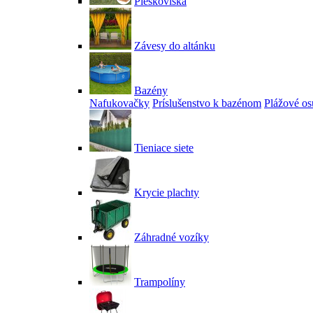
Pieskoviská
Závesy do altánku
Bazény
Nafukovačky
Príslušenstvo k bazénom
Plážové os
Tieniace siete
Krycie plachty
Záhradné vozíky
Trampolíny