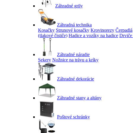
Záhradné grily
Záhradná technika
Kosačky
Strunové kosačky
Krovinorezy
Čerpadlá
(tlakové čističe)
Hadice a vozíky na hadice
Drviče
Záhradné náradie
Sekery
Nožnice na trávu a kríky
Záhradné dekorácie
Záhradné stany a altány
Poštové schránky