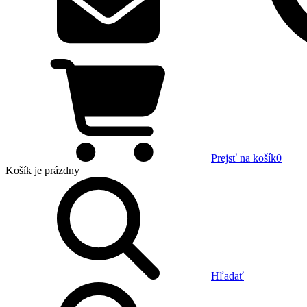
Prejsť na košík
0
Košík
je prázdny
Hľadať