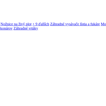
Nožnice na živý plot
+ 9 ďalších
Záhradné vysávače lístia a fukáre
Mot
 konárov
Záhradné vrtáky