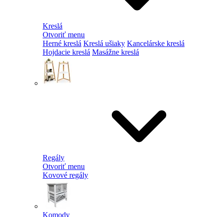
Kreslá
Otvoriť menu
Herné kreslá
Kreslá ušiaky
Kancelárske kreslá
Hojdacie kreslá
Masážne kreslá
Regály
Otvoriť menu
Kovové regály
Komody