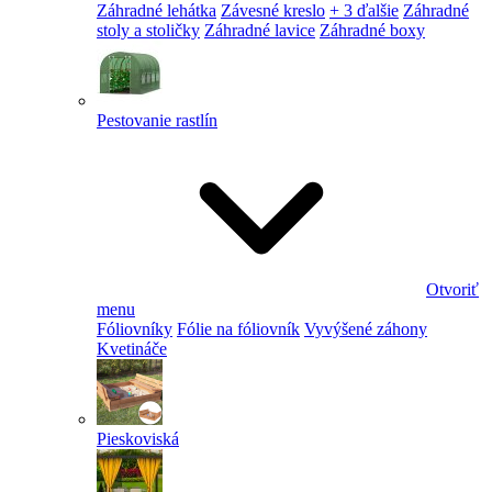
Záhradné lehátka
Závesné kreslo
+ 3 ďalšie
Záhradné
stoly a stoličky
Záhradné lavice
Záhradné boxy
Pestovanie rastlín
Otvoriť
menu
Fóliovníky
Fólie na fóliovník
Vyvýšené záhony
Kvetináče
Pieskoviská