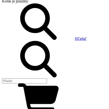
Košík
je prázdny
Hľadať