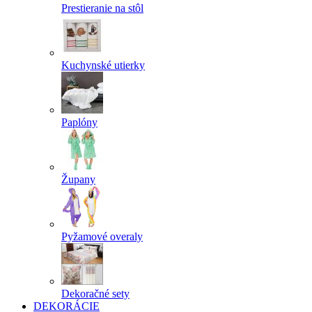
Prestieranie na stôl
Kuchynské utierky
Paplóny
Župany
Pyžamové overaly
Dekoračné sety
DEKORÁCIE