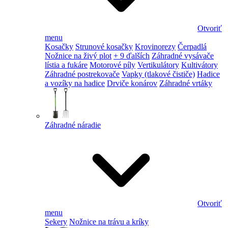
Otvoriť
menu
Kosačky
Strunové kosačky
Krovinorezy
Čerpadlá
Nožnice na živý plot
+ 9 ďalších
Záhradné vysávače
lístia a fukáre
Motorové píly
Vertikulátory
Kultivátory
Záhradné postrekovače
Vapky (tlakové čističe)
Hadice
a vozíky na hadice
Drviče konárov
Záhradné vrtáky
Záhradné náradie
Otvoriť
menu
Sekery
Nožnice na trávu a kríky