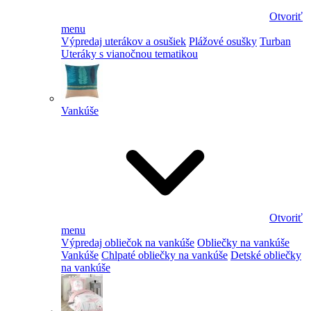
Otvoriť
menu
Výpredaj uterákov a osušiek
Plážové osušky
Turban
Uteráky s vianočnou tematikou
Vankúše
Otvoriť
menu
Výpredaj obliečok na vankúše
Obliečky na vankúše
Vankúše
Chlpaté obliečky na vankúše
Detské obliečky
na vankúše