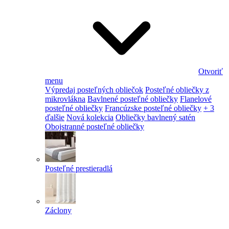
Otvoriť
menu
Výpredaj posteľných obliečok
Posteľné obliečky z
mikrovlákna
Bavlnené posteľné obliečky
Flanelové
posteľné obliečky
Francúzske posteľné obliečky
+ 3
ďalšie
Nová kolekcia
Obliečky bavlnený satén
Obojstranné posteľné obliečky
Posteľné prestieradlá
Záclony