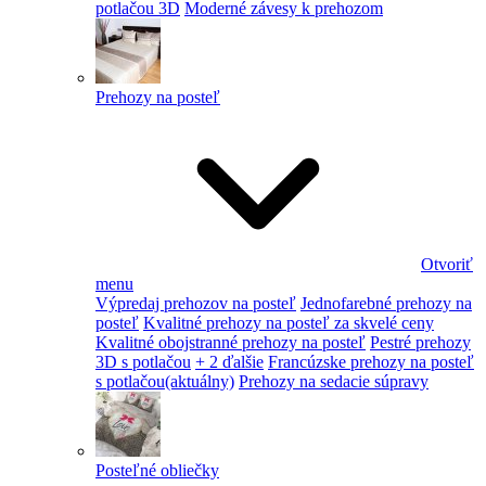
potlačou 3D
Moderné závesy k prehozom
Prehozy na posteľ
Otvoriť
menu
Výpredaj prehozov na posteľ
Jednofarebné prehozy na
posteľ
Kvalitné prehozy na posteľ za skvelé ceny
Kvalitné obojstranné prehozy na posteľ
Pestré prehozy
3D s potlačou
+ 2 ďalšie
Francúzske prehozy na posteľ
s potlačou
(aktuálny)
Prehozy na sedacie súpravy
Posteľné obliečky