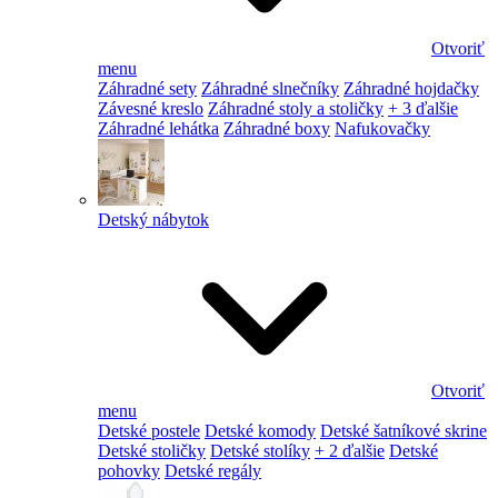
Otvoriť
menu
Záhradné sety
Záhradné slnečníky
Záhradné hojdačky
Závesné kreslo
Záhradné stoly a stoličky
+ 3 ďalšie
Záhradné lehátka
Záhradné boxy
Nafukovačky
Detský nábytok
Otvoriť
menu
Detské postele
Detské komody
Detské šatníkové skrine
Detské stoličky
Detské stolíky
+ 2 ďalšie
Detské
pohovky
Detské regály