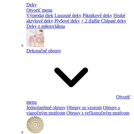
Deky
Otvoriť menu
Výpredaj diek
Luxusné deky
Piknikové deky
Hrubé
akrylové deky
Plyšové deky
+ 2 ďalšie
Chlpaté deky
Deky z mikrovlákna
Dekoračné obrusy
Otvoriť
menu
Jednofarebné obrusy
Obrusy so vzorom
Obrusy s
vianočným motívom
Obrusy s veľkonočným motívom