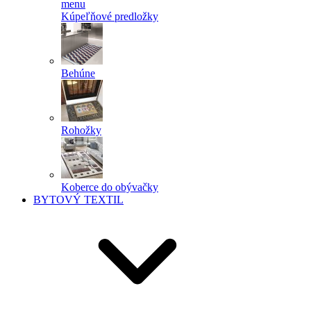
menu
Kúpeľňové predložky
Behúne
Rohožky
Koberce do obývačky
BYTOVÝ TEXTIL