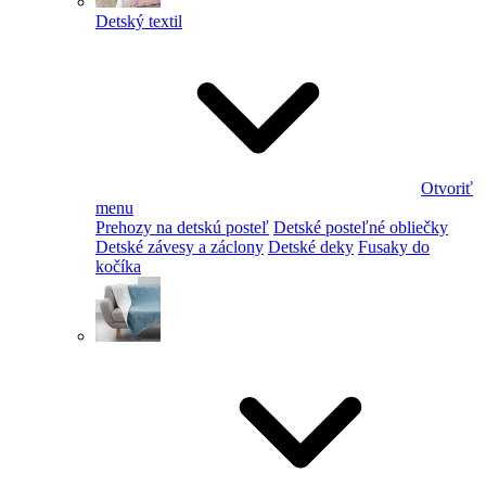
Detský textil
Otvoriť
menu
Prehozy na detskú posteľ
Detské posteľné obliečky
Detské závesy a záclony
Detské deky
Fusaky do
kočíka