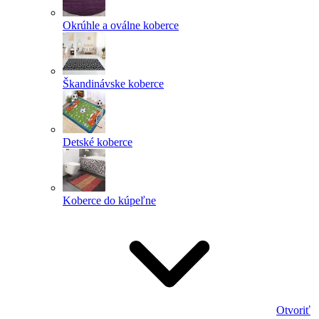
Okrúhle a oválne koberce
Škandinávske koberce
Detské koberce
Koberce do kúpeľne
Otvoriť