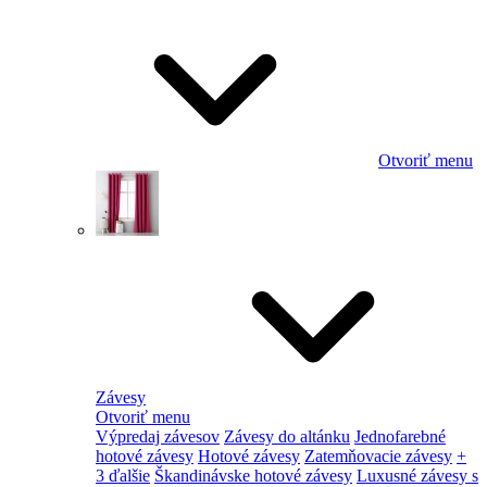
Otvoriť menu
Závesy
Otvoriť menu
Výpredaj závesov
Závesy do altánku
Jednofarebné
hotové závesy
Hotové závesy
Zatemňovacie závesy
+
3 ďalšie
Škandinávske hotové závesy
Luxusné závesy s