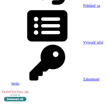
Prihlásiť sa
Vytvoriť účet
Zabudnuté
heslo