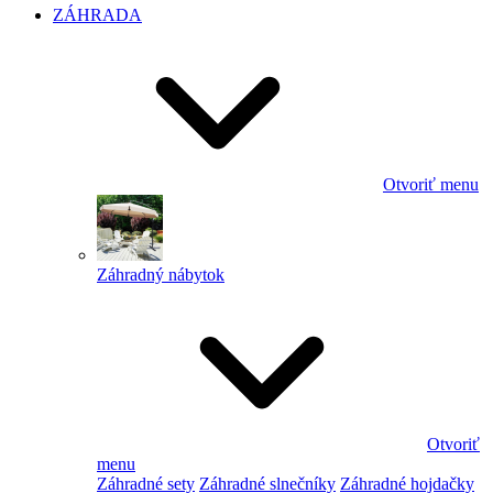
ZÁHRADA
Otvoriť menu
Záhradný nábytok
Otvoriť
menu
Záhradné sety
Záhradné slnečníky
Záhradné hojdačky