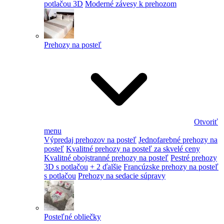
potlačou 3D
Moderné závesy k prehozom
Prehozy na posteľ
Otvoriť
menu
Výpredaj prehozov na posteľ
Jednofarebné prehozy na
posteľ
Kvalitné prehozy na posteľ za skvelé ceny
Kvalitné obojstranné prehozy na posteľ
Pestré prehozy
3D s potlačou
+ 2 ďalšie
Francúzske prehozy na posteľ
s potlačou
Prehozy na sedacie súpravy
Posteľné obliečky