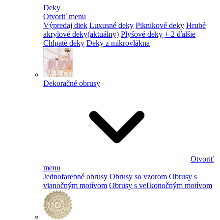
Deky
Otvoriť menu
Výpredaj diek
Luxusné deky
Piknikové deky
Hrubé
akrylové deky
(aktuálny)
Plyšové deky
+ 2 ďalšie
Chlpaté deky
Deky z mikrovlákna
Dekoračné obrusy
Otvoriť
menu
Jednofarebné obrusy
Obrusy so vzorom
Obrusy s
vianočným motívom
Obrusy s veľkonočným motívom