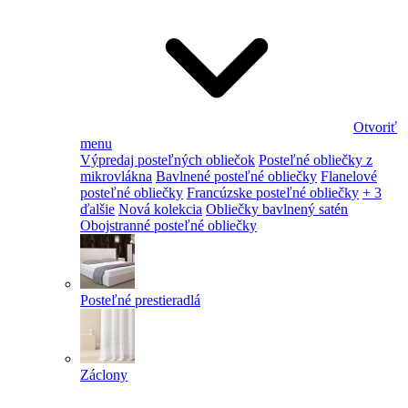
Otvoriť
menu
Výpredaj posteľných obliečok
Posteľné obliečky z
mikrovlákna
Bavlnené posteľné obliečky
Flanelové
posteľné obliečky
Francúzske posteľné obliečky
+ 3
ďalšie
Nová kolekcia
Obliečky bavlnený satén
Obojstranné posteľné obliečky
Posteľné prestieradlá
Záclony