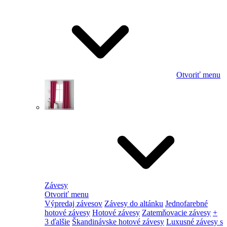
Otvoriť menu
Závesy
Otvoriť menu
Výpredaj závesov
Závesy do altánku
Jednofarebné
hotové závesy
Hotové závesy
Zatemňovacie závesy
+
3 ďalšie
Škandinávske hotové závesy
Luxusné závesy s