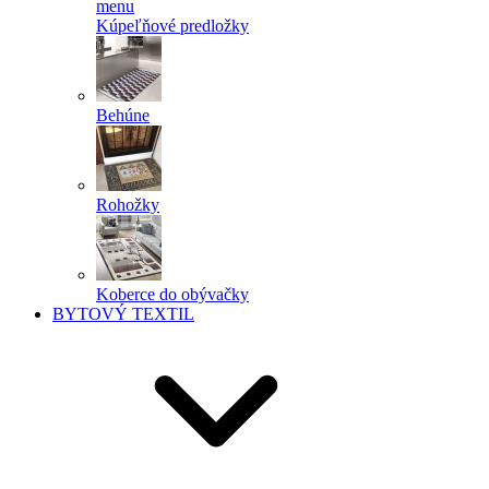
menu
Kúpeľňové predložky
Behúne
Rohožky
Koberce do obývačky
BYTOVÝ TEXTIL