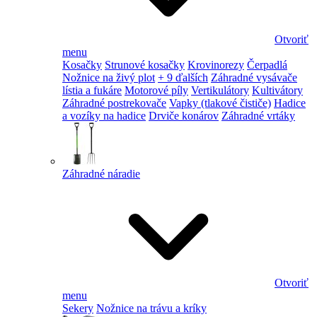
Otvoriť
menu
Kosačky
Strunové kosačky
Krovinorezy
Čerpadlá
Nožnice na živý plot
+ 9 ďalších
Záhradné vysávače
lístia a fukáre
Motorové píly
Vertikulátory
Kultivátory
Záhradné postrekovače
Vapky (tlakové čističe)
Hadice
a vozíky na hadice
Drviče konárov
Záhradné vrtáky
Záhradné náradie
Otvoriť
menu
Sekery
Nožnice na trávu a kríky