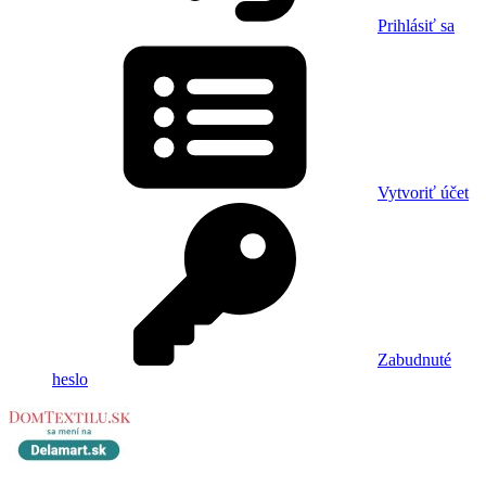
Prihlásiť sa
Vytvoriť účet
Zabudnuté
heslo