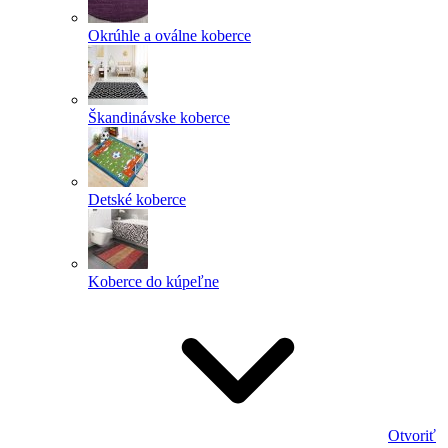
Okrúhle a oválne koberce
Škandinávske koberce
Detské koberce
Koberce do kúpeľne
Otvoriť