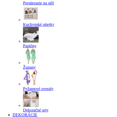
Prestieranie na stôl
Kuchynské utierky
Paplóny
Župany
Pyžamové overaly
Dekoračné sety
DEKORÁCIE