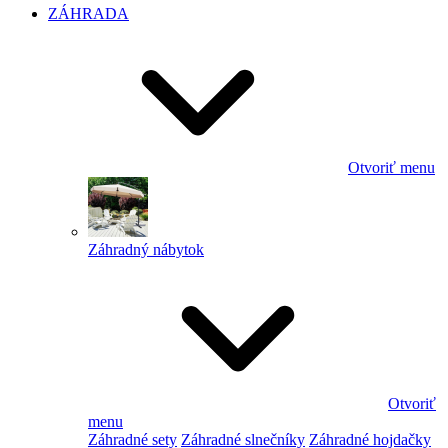
ZÁHRADA
Otvoriť menu
Záhradný nábytok
Otvoriť
menu
Záhradné sety
Záhradné slnečníky
Záhradné hojdačky