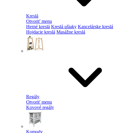
Kreslá
Otvoriť menu
Herné kreslá
Kreslá ušiaky
Kancelárske kreslá
Hojdacie kreslá
Masážne kreslá
Regály
Otvoriť menu
Kovové regály
Komody