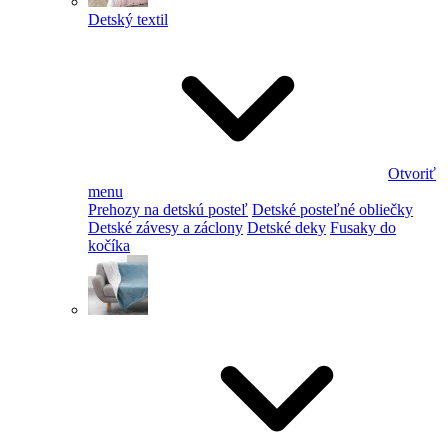
Detský textil
Otvoriť
menu
Prehozy na detskú posteľ
Detské posteľné obliečky
Detské závesy a záclony
Detské deky
Fusaky do
kočíka