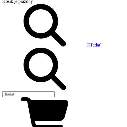
Košík
je prázdny
Hľadať