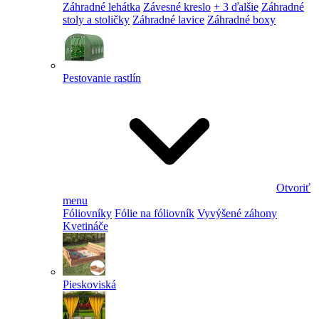
Záhradné lehátka
Závesné kreslo
+ 3 ďalšie
Záhradné
stoly a stoličky
Záhradné lavice
Záhradné boxy
Pestovanie rastlín
Otvoriť
menu
Fóliovníky
Fólie na fóliovník
Vyvýšené záhony
Kvetináče
Pieskoviská