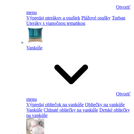
Otvoriť
menu
Výpredaj uterákov a osušiek
Plážové osušky
Turban
Uteráky s vianočnou tematikou
Vankúše
Otvoriť
menu
Výpredaj obliečok na vankúše
Obliečky na vankúše
Vankúše
Chlpaté obliečky na vankúše
Detské obliečky
na vankúše