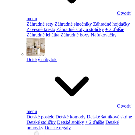
Otvoriť
menu
Záhradné sety
Záhradné slnečníky
Záhradné hojdačky
Závesné kreslo
Záhradné stoly a stoličky
+ 3 ďalšie
Záhradné lehátka
Záhradné boxy
Nafukovačky
Detský nábytok
Otvoriť
menu
Detské postele
Detské komody
Detské šatníkové skrine
Detské stoličky
Detské stolíky
+ 2 ďalšie
Detské
pohovky
Detské regály