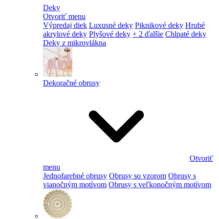
Deky
Otvoriť menu
Výpredaj diek
Luxusné deky
Piknikové deky
Hrubé
akrylové deky
Plyšové deky
+ 2 ďalšie
Chlpaté deky
Deky z mikrovlákna
Dekoračné obrusy
Otvoriť
menu
Jednofarebné obrusy
Obrusy so vzorom
Obrusy s
vianočným motívom
Obrusy s veľkonočným motívom