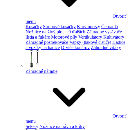
Otvoriť
menu
Kosačky
Strunové kosačky
Krovinorezy
Čerpadlá
Nožnice na živý plot
+ 9 ďalších
Záhradné vysávače
lístia a fukáre
Motorové píly
Vertikulátory
Kultivátory
Záhradné postrekovače
Vapky (tlakové čističe)
Hadice
a vozíky na hadice
Drviče konárov
Záhradné vrtáky
Záhradné náradie
Otvoriť
menu
Sekery
Nožnice na trávu a kríky