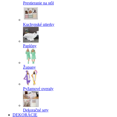
Prestieranie na stôl
Kuchynské utierky
Paplóny
Župany
Pyžamové overaly
Dekoračné sety
DEKORÁCIE