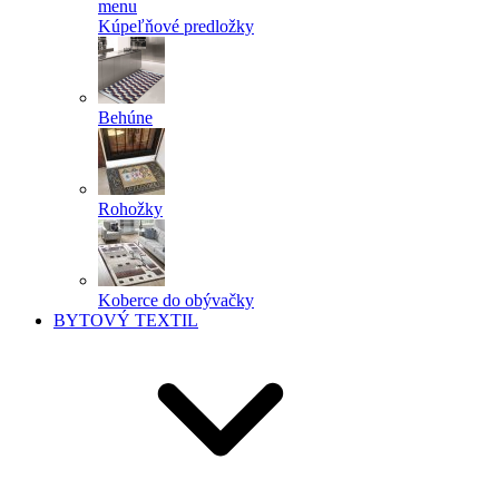
menu
Kúpeľňové predložky
Behúne
Rohožky
Koberce do obývačky
BYTOVÝ TEXTIL