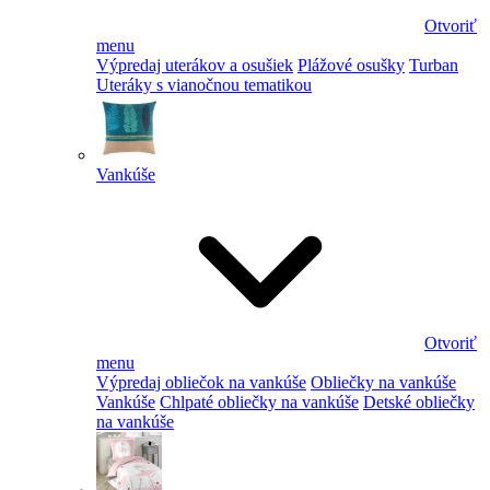
Otvoriť
menu
Výpredaj uterákov a osušiek
Plážové osušky
Turban
Uteráky s vianočnou tematikou
Vankúše
Otvoriť
menu
Výpredaj obliečok na vankúše
Obliečky na vankúše
Vankúše
Chlpaté obliečky na vankúše
Detské obliečky
na vankúše