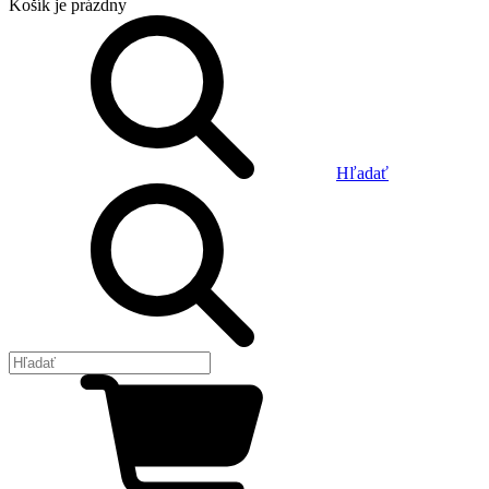
Košík
je prázdny
Hľadať