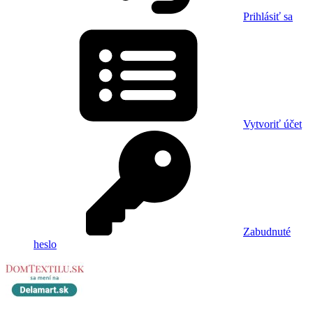
Prihlásiť sa
Vytvoriť účet
Zabudnuté
heslo