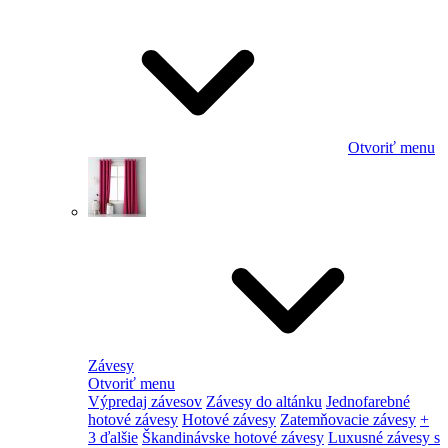
Otvoriť menu
Závesy
Otvoriť menu
Výpredaj závesov
Závesy do altánku
Jednofarebné
hotové závesy
Hotové závesy
Zatemňovacie závesy
+
3 ďalšie
Škandinávske hotové závesy
Luxusné závesy s