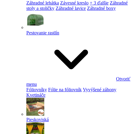
Záhradné lehátka
Závesné kreslo
+ 3 ďalšie
Záhradné
stoly a stoličky
Záhradné lavice
Záhradné boxy
Pestovanie rastlín
Otvoriť
menu
Fóliovníky
Fólie na fóliovník
Vyvýšené záhony
Kvetináče
Pieskoviská