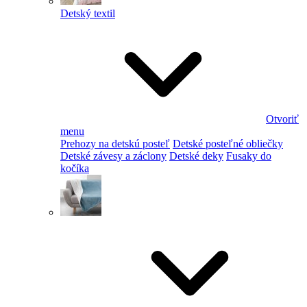
Detský textil
Otvoriť
menu
Prehozy na detskú posteľ
Detské posteľné obliečky
Detské závesy a záclony
Detské deky
Fusaky do
kočíka