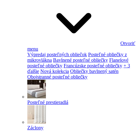
Otvoriť
menu
Výpredaj posteľných obliečok
Posteľné obliečky z
mikrovlákna
Bavlnené posteľné obliečky
Flanelové
posteľné obliečky
Francúzske posteľné obliečky
+ 3
ďalšie
Nová kolekcia
Obliečky bavlnený satén
Obojstranné posteľné obliečky
Posteľné prestieradlá
Záclony