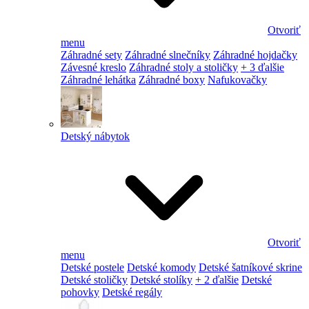
Otvoriť
menu
Záhradné sety
Záhradné slnečníky
Záhradné hojdačky
Závesné kreslo
Záhradné stoly a stoličky
+ 3 ďalšie
Záhradné lehátka
Záhradné boxy
Nafukovačky
Detský nábytok
Otvoriť
menu
Detské postele
Detské komody
Detské šatníkové skrine
Detské stoličky
Detské stolíky
+ 2 ďalšie
Detské
pohovky
Detské regály