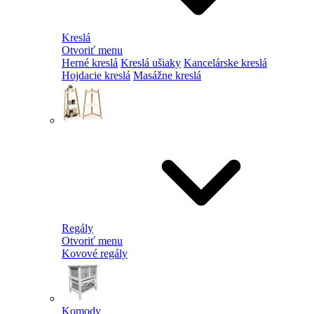
Kreslá
Otvoriť menu
Herné kreslá
Kreslá ušiaky
Kancelárske kreslá
Hojdacie kreslá
Masážne kreslá
Regály
Otvoriť menu
Kovové regály
Komody