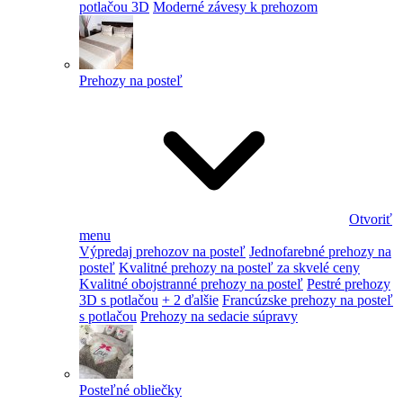
potlačou 3D
Moderné závesy k prehozom
Prehozy na posteľ
Otvoriť
menu
Výpredaj prehozov na posteľ
Jednofarebné prehozy na
posteľ
Kvalitné prehozy na posteľ za skvelé ceny
Kvalitné obojstranné prehozy na posteľ
Pestré prehozy
3D s potlačou
+ 2 ďalšie
Francúzske prehozy na posteľ
s potlačou
Prehozy na sedacie súpravy
Posteľné obliečky