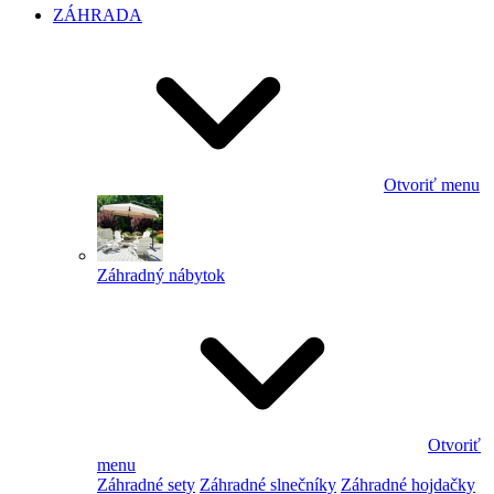
ZÁHRADA
Otvoriť menu
Záhradný nábytok
Otvoriť
menu
Záhradné sety
Záhradné slnečníky
Záhradné hojdačky