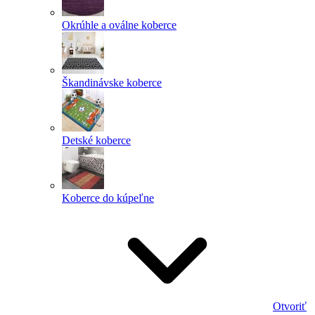
Okrúhle a oválne koberce
Škandinávske koberce
Detské koberce
Koberce do kúpeľne
Otvoriť