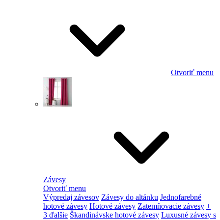
Otvoriť menu
Závesy
Otvoriť menu
Výpredaj závesov
Závesy do altánku
Jednofarebné
hotové závesy
Hotové závesy
Zatemňovacie závesy
+
3 ďalšie
Škandinávske hotové závesy
Luxusné závesy s