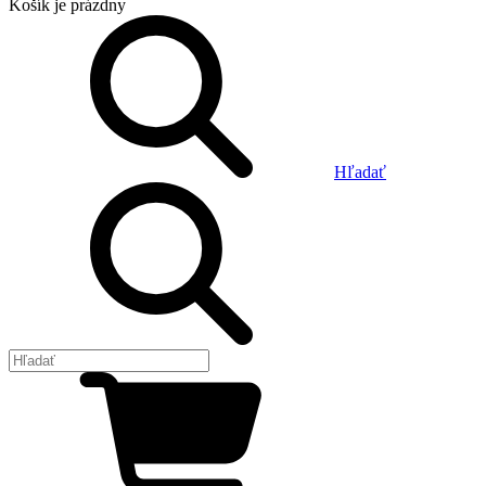
Košík
je prázdny
Hľadať