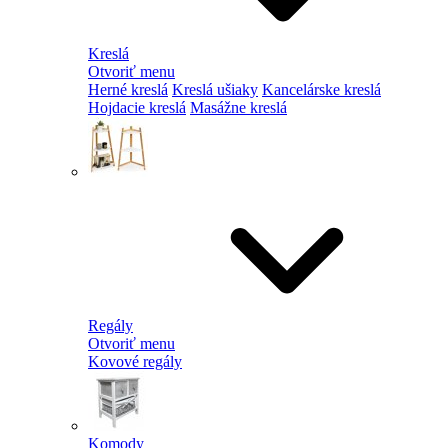
Kreslá
Otvoriť menu
Herné kreslá
Kreslá ušiaky
Kancelárske kreslá
Hojdacie kreslá
Masážne kreslá
Regály
Otvoriť menu
Kovové regály
Komody