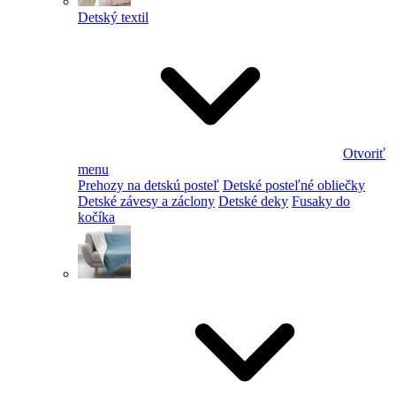
Detský textil
Otvoriť
menu
Prehozy na detskú posteľ
Detské posteľné obliečky
Detské závesy a záclony
Detské deky
Fusaky do
kočíka