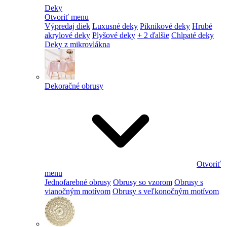
Deky
Otvoriť menu
Výpredaj diek
Luxusné deky
Piknikové deky
Hrubé
akrylové deky
Plyšové deky
+ 2 ďalšie
Chlpaté deky
Deky z mikrovlákna
Dekoračné obrusy
Otvoriť
menu
Jednofarebné obrusy
Obrusy so vzorom
Obrusy s
vianočným motívom
Obrusy s veľkonočným motívom