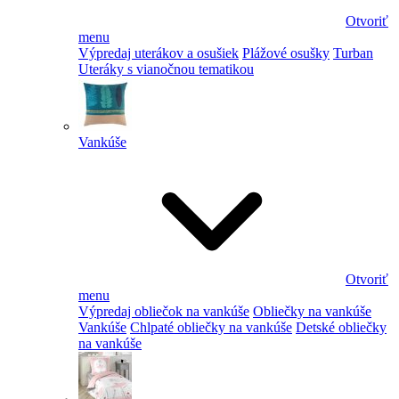
Otvoriť
menu
Výpredaj uterákov a osušiek
Plážové osušky
Turban
Uteráky s vianočnou tematikou
Vankúše
Otvoriť
menu
Výpredaj obliečok na vankúše
Obliečky na vankúše
Vankúše
Chlpaté obliečky na vankúše
Detské obliečky
na vankúše