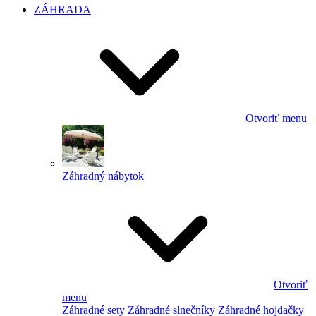
ZÁHRADA
Otvoriť menu
Záhradný nábytok
Otvoriť
menu
Záhradné sety
Záhradné slnečníky
Záhradné hojdačky