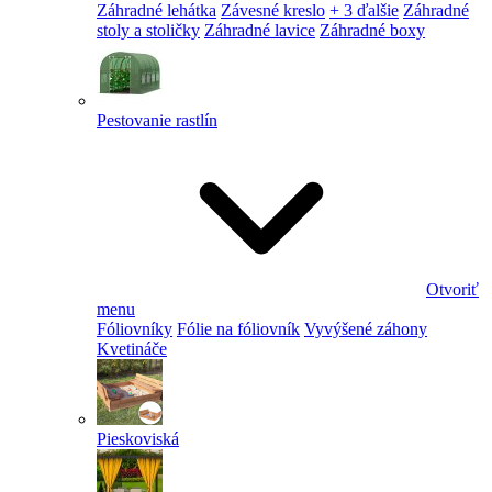
Záhradné lehátka
Závesné kreslo
+ 3 ďalšie
Záhradné
stoly a stoličky
Záhradné lavice
Záhradné boxy
Pestovanie rastlín
Otvoriť
menu
Fóliovníky
Fólie na fóliovník
Vyvýšené záhony
Kvetináče
Pieskoviská