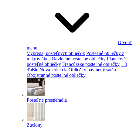
Otvoriť
menu
Výpredaj posteľných obliečok
Posteľné obliečky z
mikrovlákna
Bavlnené posteľné obliečky
Flanelové
posteľné obliečky
Francúzske posteľné obliečky
+ 3
ďalšie
Nová kolekcia
Obliečky bavlnený satén
Obojstranné posteľné obliečky
Posteľné prestieradlá
Záclony