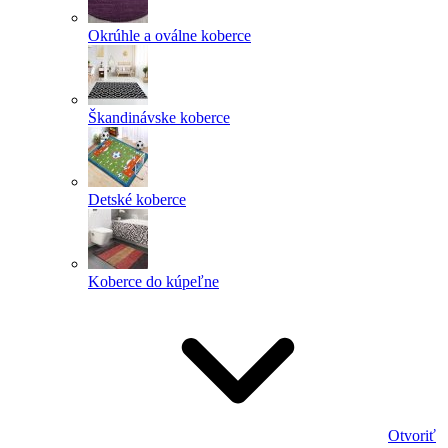
Okrúhle a oválne koberce
Škandinávske koberce
Detské koberce
Koberce do kúpeľne
Otvoriť