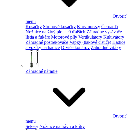
Otvoriť
menu
Kosačky
Strunové kosačky
Krovinorezy
Čerpadlá
Nožnice na živý plot
+ 9 ďalších
Záhradné vysávače
lístia a fukáre
Motorové píly
Vertikulátory
Kultivátory
Záhradné postrekovače
Vapky (tlakové čističe)
Hadice
a vozíky na hadice
Drviče konárov
Záhradné vrtáky
Záhradné náradie
Otvoriť
menu
Sekery
Nožnice na trávu a kríky