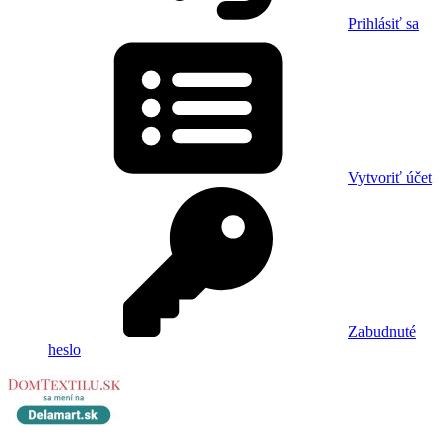
Prihlásiť sa
Vytvoriť účet
Zabudnuté
heslo