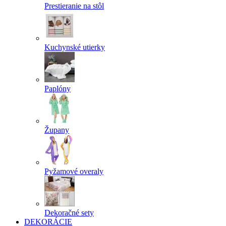
Prestieranie na stôl
Kuchynské utierky
Paplóny
Župany
Pyžamové overaly
Dekoračné sety
DEKORÁCIE