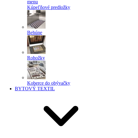
menu
Kúpeľňové predložky
Behúne
Rohožky
Koberce do obývačky
BYTOVÝ TEXTIL