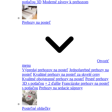
potlačou 3D
Moderné závesy k prehozom
Prehozy na posteľ
Otvoriť
menu
Výpredaj prehozov na posteľ
Jednofarebné prehozy na
posteľ
Kvalitné prehozy na posteľ za skvelé ceny
Kvalitné obojstranné prehozy na posteľ
Pestré prehozy
3D s potlačou
+ 2 ďalšie
Francúzske prehozy na posteľ
s potlačou
Prehozy na sedacie súpravy
Posteľné obliečky