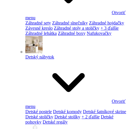
Otvoriť
menu
Záhradné sety
Záhradné slnečníky
Záhradné hojdačky
Závesné kreslo
Záhradné stoly a stoličky
+ 3 ďalšie
Záhradné lehátka
Záhradné boxy
Nafukovačky
Detský nábytok
Otvoriť
menu
Detské postele
Detské komody
Detské šatníkové skrine
Detské stoličky
Detské stolíky
+ 2 ďalšie
Detské
pohovky
Detské regály