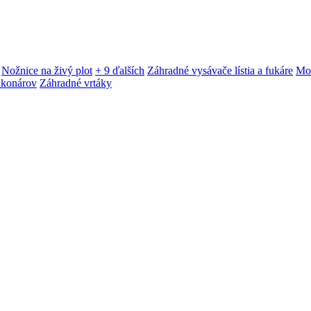
Nožnice na živý plot
+ 9 ďalších
Záhradné vysávače lístia a fukáre
Mot
 konárov
Záhradné vrtáky