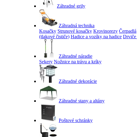
Záhradné grily
Záhradná technika
Kosačky
Strunové kosačky
Krovinorezy
Čerpadlá
(tlakové čističe)
Hadice a vozíky na hadice
Drviče
Záhradné náradie
Sekery
Nožnice na trávu a kríky
Záhradné dekorácie
Záhradné stany a altány
Poštové schránky