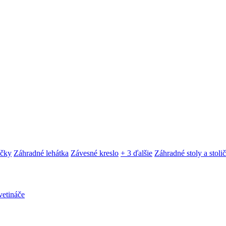
ačky
Záhradné lehátka
Závesné kreslo
+ 3 ďalšie
Záhradné stoly a stoli
etináče