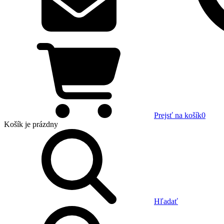
Prejsť na košík
0
Košík
je prázdny
Hľadať