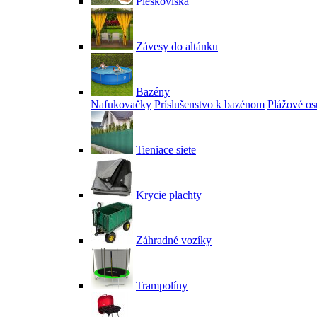
Pieskoviská
Závesy do altánku
Bazény
Nafukovačky
Príslušenstvo k bazénom
Plážové os
Tieniace siete
Krycie plachty
Záhradné vozíky
Trampolíny