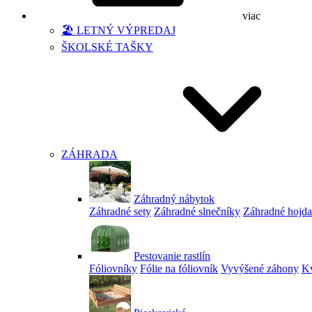
viac
🏖️ LETNÝ VÝPREDAJ
ŠKOLSKÉ TAŠKY
ZÁHRADA
Záhradný nábytok
Záhradné sety
Záhradné slnečníky
Záhradné hojd
Pestovanie rastlín
Fóliovníky
Fólie na fóliovník
Vyvýšené záhony
Kv