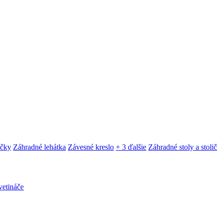
ačky
Záhradné lehátka
Závesné kreslo
+ 3 ďalšie
Záhradné stoly a stoli
etináče