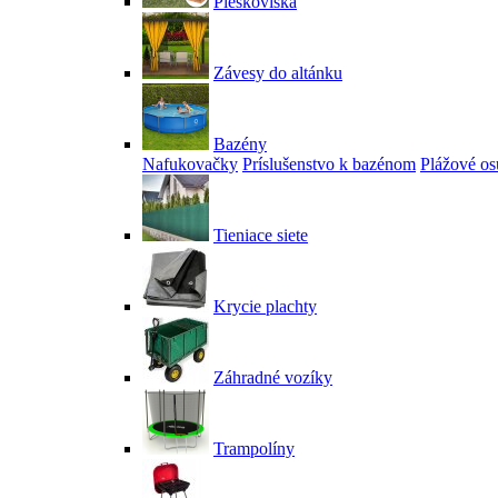
Pieskoviská
Závesy do altánku
Bazény
Nafukovačky
Príslušenstvo k bazénom
Plážové os
Tieniace siete
Krycie plachty
Záhradné vozíky
Trampolíny