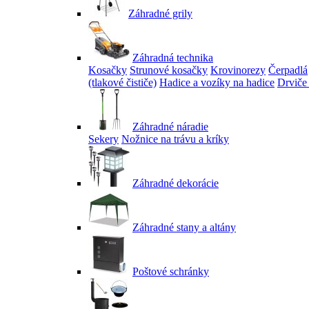
Záhradné grily
Záhradná technika
Kosačky
Strunové kosačky
Krovinorezy
Čerpadlá
(tlakové čističe)
Hadice a vozíky na hadice
Drviče
Záhradné náradie
Sekery
Nožnice na trávu a kríky
Záhradné dekorácie
Záhradné stany a altány
Poštové schránky