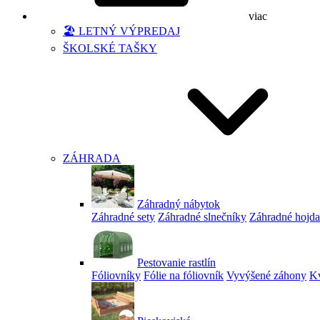
viac
🏖️ LETNÝ VÝPREDAJ
ŠKOLSKÉ TAŠKY
ZÁHRADA
Záhradný nábytok
Záhradné sety
Záhradné slnečníky
Záhradné hojd
Pestovanie rastlín
Fóliovníky
Fólie na fóliovník
Vyvýšené záhony
Kv