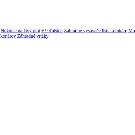
Nožnice na živý plot
+ 9 ďalších
Záhradné vysávače lístia a fukáre
Mot
 konárov
Záhradné vrtáky