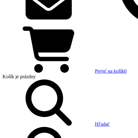
Prejsť na košík
0
Košík
je prázdny
Hľadať