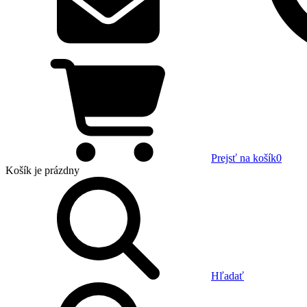
Prejsť na košík
0
Košík
je prázdny
Hľadať