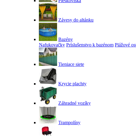
Pieskoviská
Závesy do altánku
Bazény
Nafukovačky
Príslušenstvo k bazénom
Plážové os
Tieniace siete
Krycie plachty
Záhradné vozíky
Trampolíny