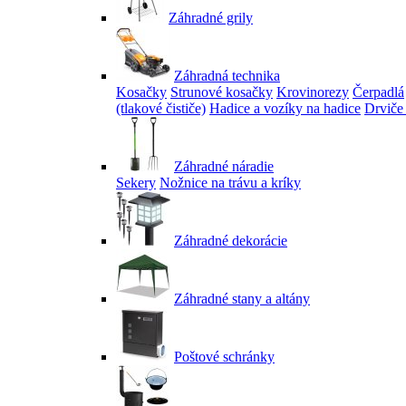
Záhradné grily
Záhradná technika
Kosačky
Strunové kosačky
Krovinorezy
Čerpadlá
(tlakové čističe)
Hadice a vozíky na hadice
Drviče
Záhradné náradie
Sekery
Nožnice na trávu a kríky
Záhradné dekorácie
Záhradné stany a altány
Poštové schránky