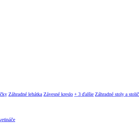
ačky
Záhradné lehátka
Závesné kreslo
+ 3 ďalšie
Záhradné stoly a stoli
etináče