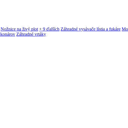
Nožnice na živý plot
+ 9 ďalších
Záhradné vysávače lístia a fukáre
Mot
 konárov
Záhradné vrtáky