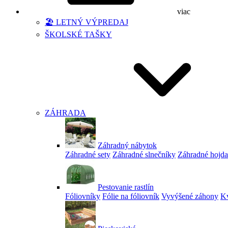
viac
🏖️ LETNÝ VÝPREDAJ
ŠKOLSKÉ TAŠKY
ZÁHRADA
Záhradný nábytok
Záhradné sety
Záhradné slnečníky
Záhradné hojd
Pestovanie rastlín
Fóliovníky
Fólie na fóliovník
Vyvýšené záhony
Kv