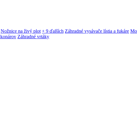
Nožnice na živý plot
+ 9 ďalších
Záhradné vysávače lístia a fukáre
Mot
 konárov
Záhradné vrtáky