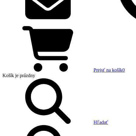
Prejsť na košík
0
Košík
je prázdny
Hľadať