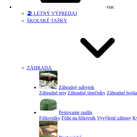
viac
🏖️ LETNÝ VÝPREDAJ
ŠKOLSKÉ TAŠKY
ZÁHRADA
Záhradný nábytok
Záhradné sety
Záhradné slnečníky
Záhradné hojd
Pestovanie rastlín
Fóliovníky
Fólie na fóliovník
Vyvýšené záhony
Kv