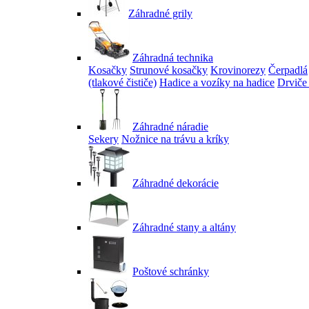
Záhradné grily
Záhradná technika
Kosačky
Strunové kosačky
Krovinorezy
Čerpadlá
(tlakové čističe)
Hadice a vozíky na hadice
Drviče
Záhradné náradie
Sekery
Nožnice na trávu a kríky
Záhradné dekorácie
Záhradné stany a altány
Poštové schránky