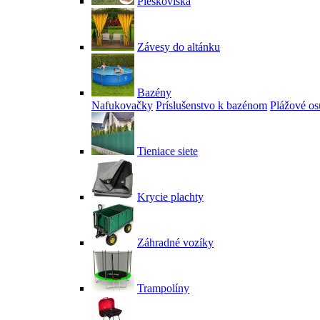
Pieskoviská
Závesy do altánku
Bazény
Nafukovačky
Príslušenstvo k bazénom
Plážové os
Tieniace siete
Krycie plachty
Záhradné vozíky
Trampolíny