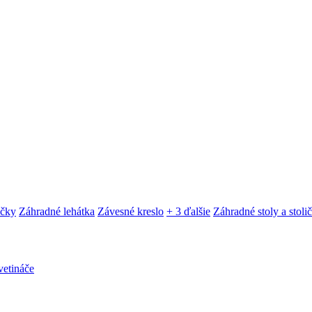
ačky
Záhradné lehátka
Závesné kreslo
+ 3 ďalšie
Záhradné stoly a stoli
etináče