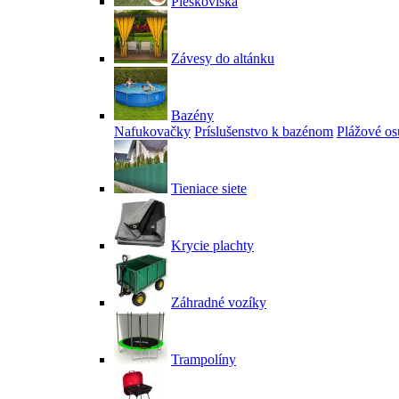
Pieskoviská
Závesy do altánku
Bazény
Nafukovačky
Príslušenstvo k bazénom
Plážové os
Tieniace siete
Krycie plachty
Záhradné vozíky
Trampolíny