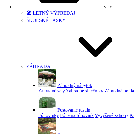
viac
🏖️ LETNÝ VÝPREDAJ
ŠKOLSKÉ TAŠKY
ZÁHRADA
Záhradný nábytok
Záhradné sety
Záhradné slnečníky
Záhradné hojd
Pestovanie rastlín
Fóliovníky
Fólie na fóliovník
Vyvýšené záhony
Kv