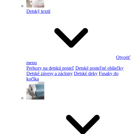
Detský textil
Otvoriť
menu
Prehozy na detskú posteľ
Detské posteľné obliečky
Detské závesy a záclony
Detské deky
Fusaky do
kočíka