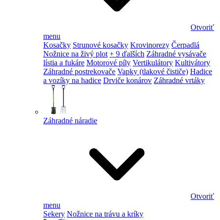
Otvoriť
menu
Kosačky
Strunové kosačky
Krovinorezy
Čerpadlá
Nožnice na živý plot
+ 9 ďalších
Záhradné vysávače
lístia a fukáre
Motorové píly
Vertikulátory
Kultivátory
Záhradné postrekovače
Vapky (tlakové čističe)
Hadice
a vozíky na hadice
Drviče konárov
Záhradné vrtáky
Záhradné náradie
Otvoriť
menu
Sekery
Nožnice na trávu a kríky