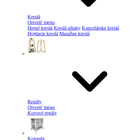
Kreslá
Otvoriť menu
Herné kreslá
Kreslá ušiaky
Kancelárske kreslá
Hojdacie kreslá
Masážne kreslá
Regály
Otvoriť menu
Kovové regály
Komody