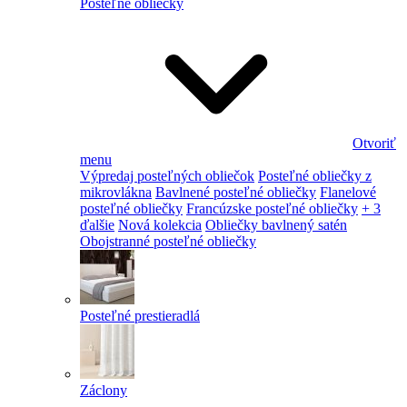
Posteľné obliečky
Otvoriť
menu
Výpredaj posteľných obliečok
Posteľné obliečky z
mikrovlákna
Bavlnené posteľné obliečky
Flanelové
posteľné obliečky
Francúzske posteľné obliečky
+ 3
ďalšie
Nová kolekcia
Obliečky bavlnený satén
Obojstranné posteľné obliečky
Posteľné prestieradlá
Záclony