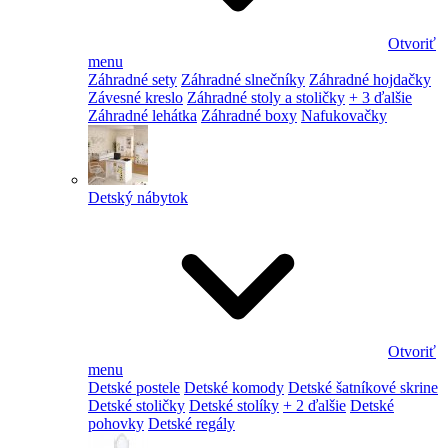
Otvoriť
menu
Záhradné sety
Záhradné slnečníky
Záhradné hojdačky
Závesné kreslo
Záhradné stoly a stoličky
+ 3 ďalšie
Záhradné lehátka
Záhradné boxy
Nafukovačky
Detský nábytok
Otvoriť
menu
Detské postele
Detské komody
Detské šatníkové skrine
Detské stoličky
Detské stolíky
+ 2 ďalšie
Detské
pohovky
Detské regály