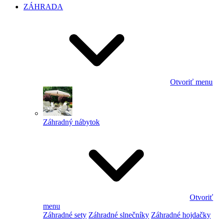
ZÁHRADA
Otvoriť menu
Záhradný nábytok
Otvoriť
menu
Záhradné sety
Záhradné slnečníky
Záhradné hojdačky