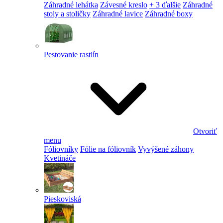
Záhradné lehátka
Závesné kreslo
+ 3 ďalšie
Záhradné
stoly a stoličky
Záhradné lavice
Záhradné boxy
Pestovanie rastlín
Otvoriť
menu
Fóliovníky
Fólie na fóliovník
Vyvýšené záhony
Kvetináče
Pieskoviská