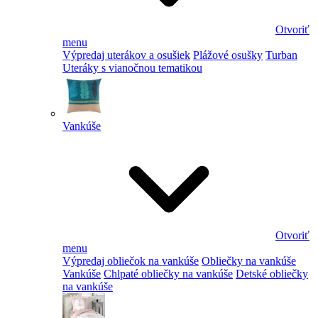
Otvoriť
menu
Výpredaj uterákov a osušiek
Plážové osušky
Turban
Uteráky s vianočnou tematikou
Vankúše
Otvoriť
menu
Výpredaj obliečok na vankúše
Obliečky na vankúše
Vankúše
Chlpaté obliečky na vankúše
Detské obliečky
na vankúše