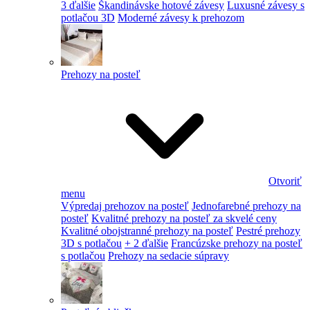
3 ďalšie
Škandinávske hotové závesy
Luxusné závesy s
potlačou 3D
Moderné závesy k prehozom
Prehozy na posteľ
Otvoriť
menu
Výpredaj prehozov na posteľ
Jednofarebné prehozy na
posteľ
Kvalitné prehozy na posteľ za skvelé ceny
Kvalitné obojstranné prehozy na posteľ
Pestré prehozy
3D s potlačou
+ 2 ďalšie
Francúzske prehozy na posteľ
s potlačou
Prehozy na sedacie súpravy