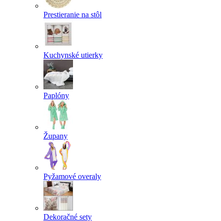
Prestieranie na stôl
Kuchynské utierky
Paplóny
Župany
Pyžamové overaly
Dekoračné sety