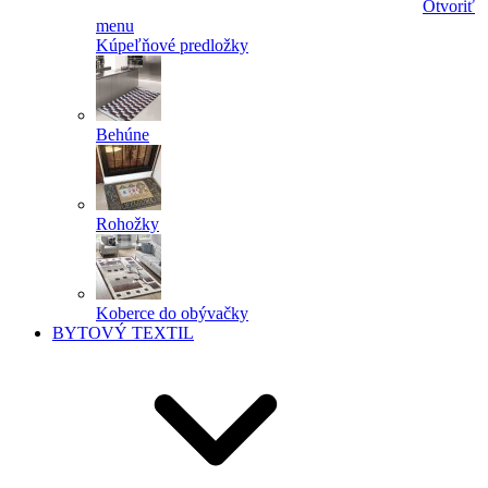
Otvoriť
menu
Kúpeľňové predložky
Behúne
Rohožky
Koberce do obývačky
BYTOVÝ TEXTIL