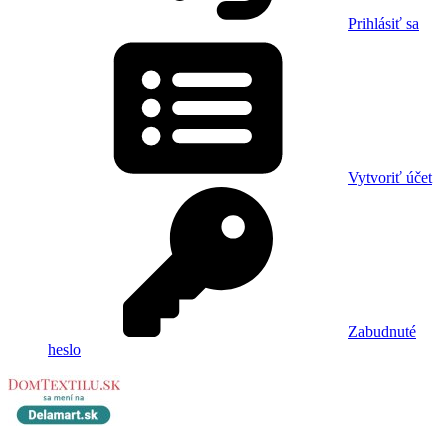
Prihlásiť sa
Vytvoriť účet
Zabudnuté
heslo