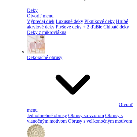
Deky
Otvoriť menu
Výpredaj diek
Luxusné deky
Piknikové deky
Hrubé
akrylové deky
Plyšové deky
+ 2 ďalšie
Chlpaté deky
Deky z mikrovlákna
Dekoračné obrusy
Otvoriť
menu
Jednofarebné obrusy
Obrusy so vzorom
Obrusy s
vianočným motívom
Obrusy s veľkonočným motívom