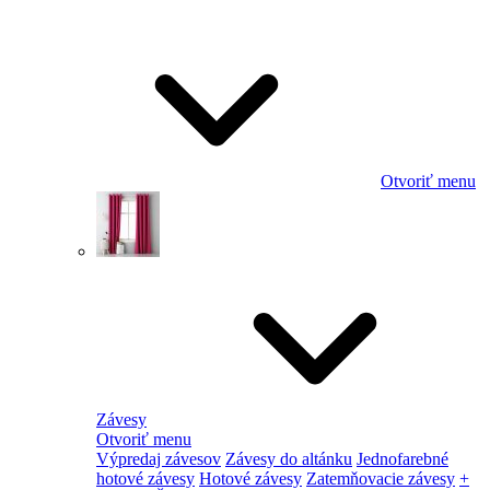
Otvoriť menu
Závesy
Otvoriť menu
Výpredaj závesov
Závesy do altánku
Jednofarebné
hotové závesy
Hotové závesy
Zatemňovacie závesy
+