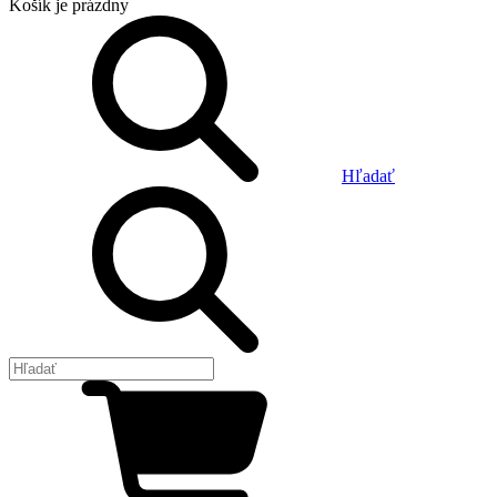
Košík
je prázdny
Hľadať