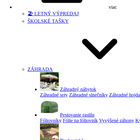
viac
🏖️ LETNÝ VÝPREDAJ
ŠKOLSKÉ TAŠKY
ZÁHRADA
Záhradný nábytok
Záhradné sety
Záhradné slnečníky
Záhradné hojd
Pestovanie rastlín
Fóliovníky
Fólie na fóliovník
Vyvýšené záhony
Kv