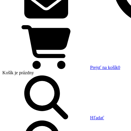
Prejsť na košík
0
Košík
je prázdny
Hľadať