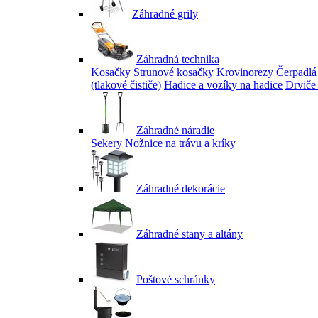
Záhradné grily
Záhradná technika
Kosačky
Strunové kosačky
Krovinorezy
Čerpadlá
(tlakové čističe)
Hadice a vozíky na hadice
Drviče
Záhradné náradie
Sekery
Nožnice na trávu a kríky
Záhradné dekorácie
Záhradné stany a altány
Poštové schránky