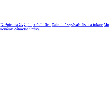
Nožnice na živý plot
+ 9 ďalších
Záhradné vysávače lístia a fukáre
Mot
 konárov
Záhradné vrtáky