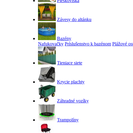
Pieskoviská
Závesy do altánku
Bazény
Nafukovačky
Príslušenstvo k bazénom
Plážové os
Tieniace siete
Krycie plachty
Záhradné vozíky
Trampolíny