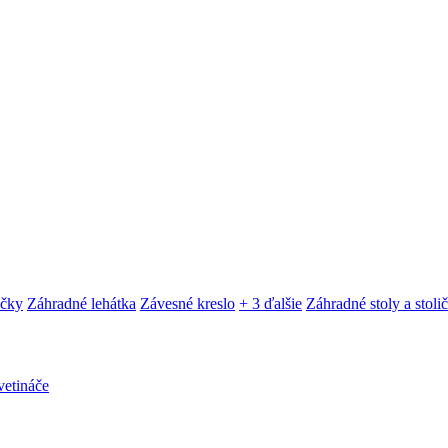
ačky
Záhradné lehátka
Závesné kreslo
+ 3 ďalšie
Záhradné stoly a stoli
etináče