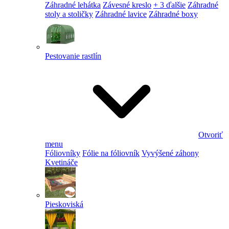
Záhradné lehátka
Závesné kreslo
+ 3 ďalšie
Záhradné
stoly a stoličky
Záhradné lavice
Záhradné boxy
Pestovanie rastlín
Otvoriť
menu
Fóliovníky
Fólie na fóliovník
Vyvýšené záhony
Kvetináče
Pieskoviská