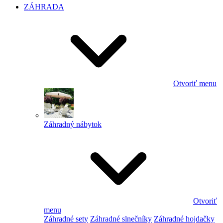
ZÁHRADA
Otvoriť menu
Záhradný nábytok
Otvoriť
menu
Záhradné sety
Záhradné slnečníky
Záhradné hojdačky