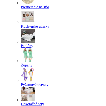
Prestieranie na stôl
Kuchynské utierky
Paplóny
Župany
Pyžamové overaly
Dekoračné sety