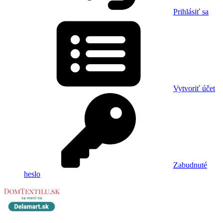
Prihlásiť sa
Vytvoriť účet
Zabudnuté
heslo