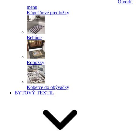
Otvoriť
menu
Kúpeľňové predložky
Behúne
Rohožky
Koberce do obývačky
BYTOVÝ TEXTIL