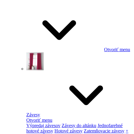
Otvoriť menu
Závesy
Otvoriť menu
Výpredaj závesov
Závesy do altánku
Jednofarebné
hotové závesy
Hotové závesy
Zatemňovacie závesy
+