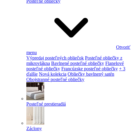
Posteľné obliečky
Otvoriť
menu
Výpredaj posteľných obliečok
Posteľné obliečky z
mikrovlákna
Bavlnené posteľné obliečky
Flanelové
posteľné obliečky
Francúzske posteľné obliečky
+ 3
ďalšie
Nová kolekcia
Obliečky bavlnený satén
Obojstranné posteľné obliečky
Posteľné prestieradlá
Záclony