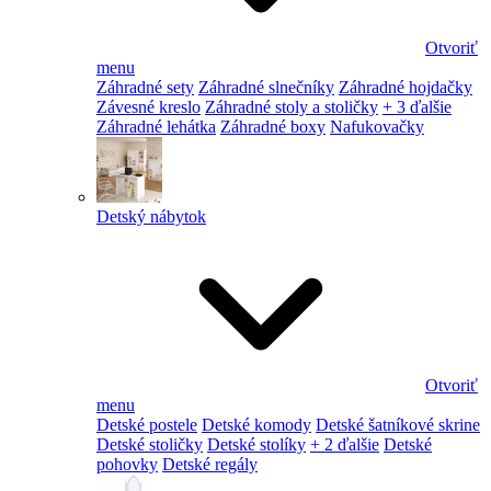
Otvoriť
menu
Záhradné sety
Záhradné slnečníky
Záhradné hojdačky
Závesné kreslo
Záhradné stoly a stoličky
+ 3 ďalšie
Záhradné lehátka
Záhradné boxy
Nafukovačky
Detský nábytok
Otvoriť
menu
Detské postele
Detské komody
Detské šatníkové skrine
Detské stoličky
Detské stolíky
+ 2 ďalšie
Detské
pohovky
Detské regály