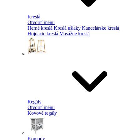
Kreslá
Otvoriť menu
Herné kreslá
Kreslá ušiaky
Kancelárske kreslá
Hojdacie kreslá
Masážne kreslá
Regály
Otvoriť menu
Kovové regály
Komody