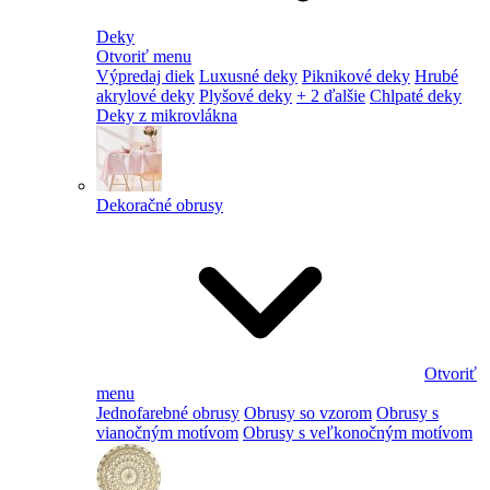
Deky
Otvoriť menu
Výpredaj diek
Luxusné deky
Piknikové deky
Hrubé
akrylové deky
Plyšové deky
+ 2 ďalšie
Chlpaté deky
Deky z mikrovlákna
Dekoračné obrusy
Otvoriť
menu
Jednofarebné obrusy
Obrusy so vzorom
Obrusy s
vianočným motívom
Obrusy s veľkonočným motívom