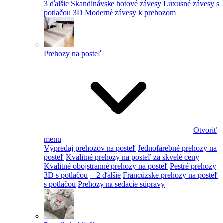
3 ďalšie
Škandinávske hotové závesy
Luxusné závesy s
potlačou 3D
Moderné závesy k prehozom
Prehozy na posteľ
Otvoriť
menu
Výpredaj prehozov na posteľ
Jednofarebné prehozy na
posteľ
Kvalitné prehozy na posteľ za skvelé ceny
Kvalitné obojstranné prehozy na posteľ
Pestré prehozy
3D s potlačou
+ 2 ďalšie
Francúzske prehozy na posteľ
s potlačou
Prehozy na sedacie súpravy