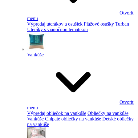
Otvoriť
menu
Výpredaj uterákov a osušiek
Plážové osušky
Turban
Uteráky s vianočnou tematikou
Vankúše
Otvoriť
menu
Výpredaj obliečok na vankúše
Obliečky na vankúše
Vankúše
Chlpaté obliečky na vankúše
Detské obliečky
na vankúše