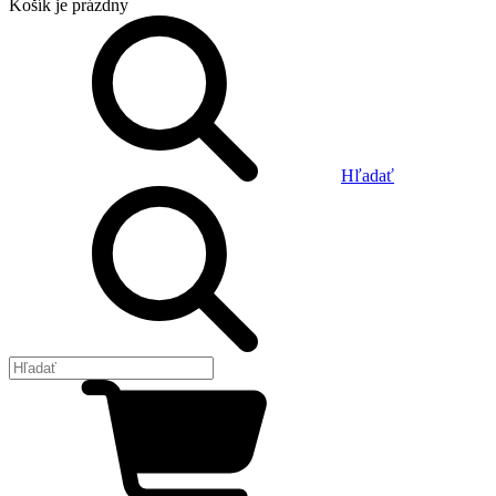
Košík
je prázdny
Hľadať