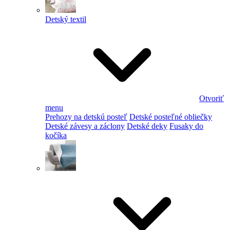
Detský textil
Otvoriť
menu
Prehozy na detskú posteľ
Detské posteľné obliečky
Detské závesy a záclony
Detské deky
Fusaky do
kočíka