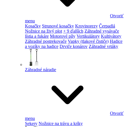
Otvoriť
menu
Kosačky
Strunové kosačky
Krovinorezy
Čerpadlá
Nožnice na živý plot
+ 9 ďalších
Záhradné vysávače
lístia a fukáre
Motorové píly
Vertikulátory
Kultivátory
Záhradné postrekovače
Vapky (tlakové čističe)
Hadice
a vozíky na hadice
Drviče konárov
Záhradné vrtáky
Záhradné náradie
Otvoriť
menu
Sekery
Nožnice na trávu a kríky