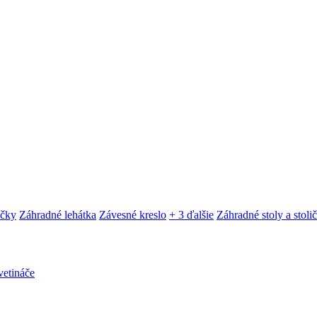
ačky
Záhradné lehátka
Závesné kreslo
+ 3 ďalšie
Záhradné stoly a stoli
etináče