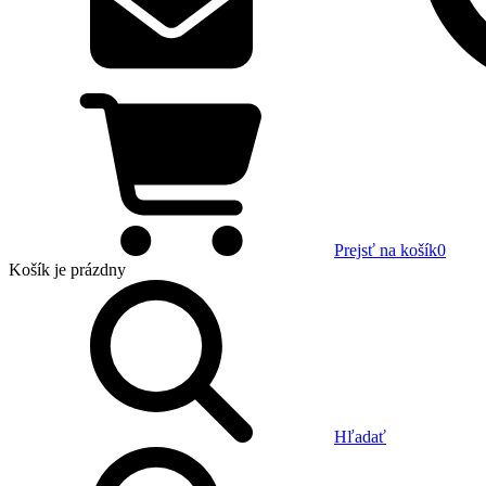
Prejsť na košík
0
Košík
je prázdny
Hľadať