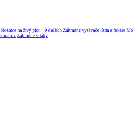
Nožnice na živý plot
+ 9 ďalších
Záhradné vysávače lístia a fukáre
Mot
 konárov
Záhradné vrtáky