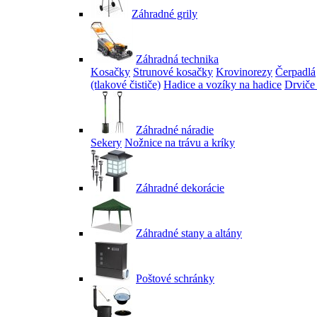
Záhradné grily
Záhradná technika
Kosačky
Strunové kosačky
Krovinorezy
Čerpadlá
(tlakové čističe)
Hadice a vozíky na hadice
Drviče
Záhradné náradie
Sekery
Nožnice na trávu a kríky
Záhradné dekorácie
Záhradné stany a altány
Poštové schránky