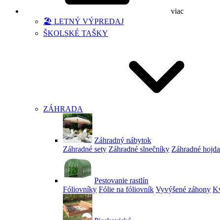
viac
🏖️ LETNÝ VÝPREDAJ
ŠKOLSKÉ TAŠKY
ZÁHRADA
Záhradný nábytok
Záhradné sety
Záhradné slnečníky
Záhradné hojd
Pestovanie rastlín
Fóliovníky
Fólie na fóliovník
Vyvýšené záhony
Kv