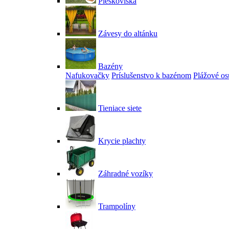
Pieskoviská
Závesy do altánku
Bazény
Nafukovačky
Príslušenstvo k bazénom
Plážové os
Tieniace siete
Krycie plachty
Záhradné vozíky
Trampolíny