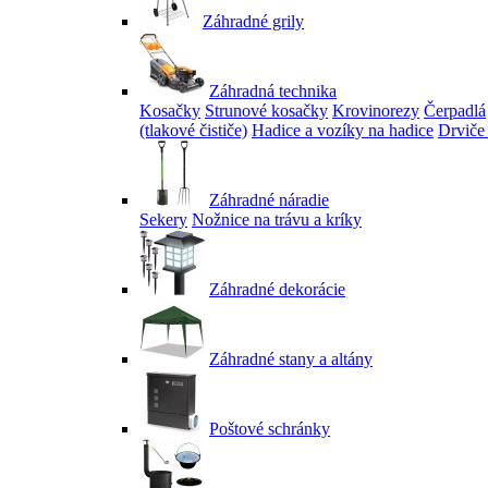
Záhradné grily
Záhradná technika
Kosačky
Strunové kosačky
Krovinorezy
Čerpadlá
(tlakové čističe)
Hadice a vozíky na hadice
Drviče
Záhradné náradie
Sekery
Nožnice na trávu a kríky
Záhradné dekorácie
Záhradné stany a altány
Poštové schránky