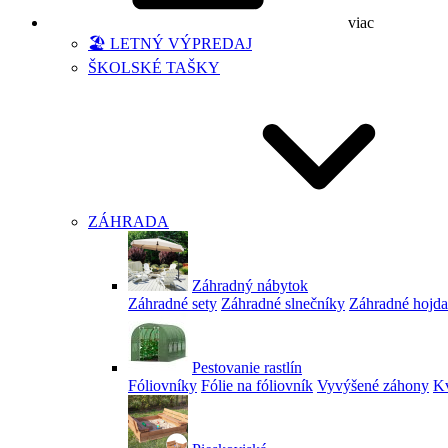
viac
🏖️ LETNÝ VÝPREDAJ
ŠKOLSKÉ TAŠKY
ZÁHRADA
Záhradný nábytok
Záhradné sety
Záhradné slnečníky
Záhradné hojd
Pestovanie rastlín
Fóliovníky
Fólie na fóliovník
Vyvýšené záhony
Kv