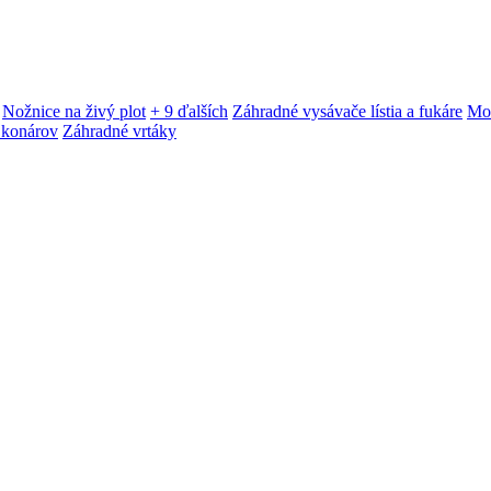
Nožnice na živý plot
+ 9 ďalších
Záhradné vysávače lístia a fukáre
Mot
 konárov
Záhradné vrtáky