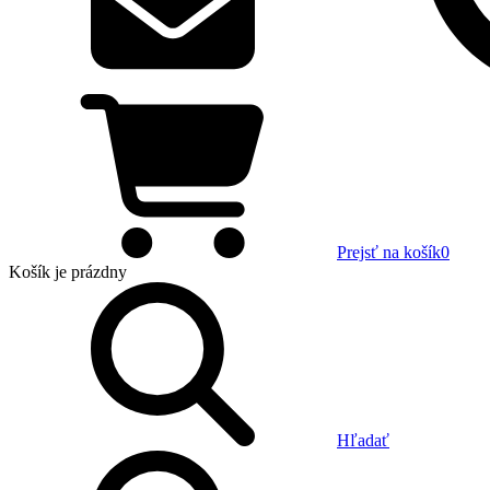
Prejsť na košík
0
Košík
je prázdny
Hľadať