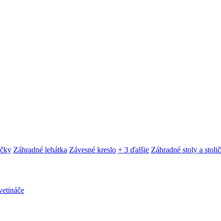
ačky
Záhradné lehátka
Závesné kreslo
+ 3 ďalšie
Záhradné stoly a stoli
etináče