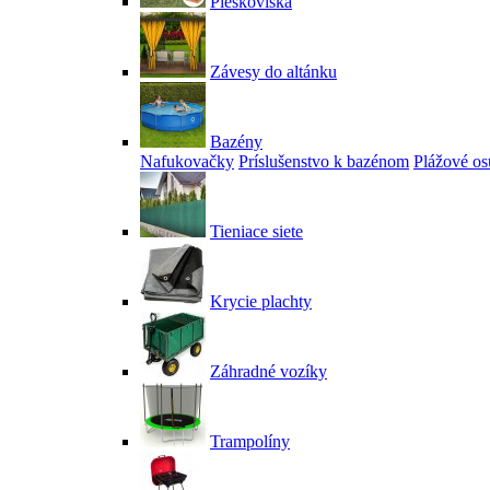
Pieskoviská
Závesy do altánku
Bazény
Nafukovačky
Príslušenstvo k bazénom
Plážové os
Tieniace siete
Krycie plachty
Záhradné vozíky
Trampolíny