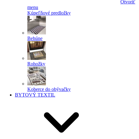
Otvoriť
menu
Kúpeľňové predložky
Behúne
Rohožky
Koberce do obývačky
BYTOVÝ TEXTIL