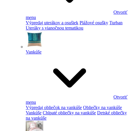
Otvoriť
menu
Výpredaj uterákov a osušiek
Plážové osušky
Turban
Uteráky s vianočnou tematikou
Vankúše
Otvoriť
menu
Výpredaj obliečok na vankúše
Obliečky na vankúše
Vankúše
Chlpaté obliečky na vankúše
Detské obliečky
na vankúše