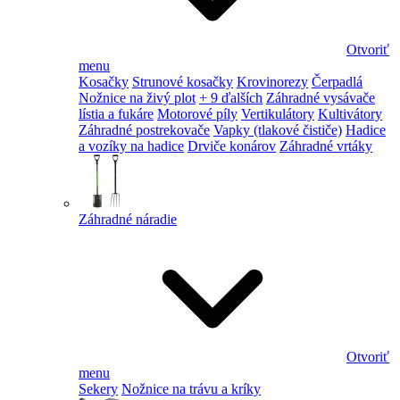
Otvoriť
menu
Kosačky
Strunové kosačky
Krovinorezy
Čerpadlá
Nožnice na živý plot
+ 9 ďalších
Záhradné vysávače
lístia a fukáre
Motorové píly
Vertikulátory
Kultivátory
Záhradné postrekovače
Vapky (tlakové čističe)
Hadice
a vozíky na hadice
Drviče konárov
Záhradné vrtáky
Záhradné náradie
Otvoriť
menu
Sekery
Nožnice na trávu a kríky