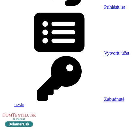
Prihlásiť sa
Vytvoriť účet
Zabudnuté
heslo