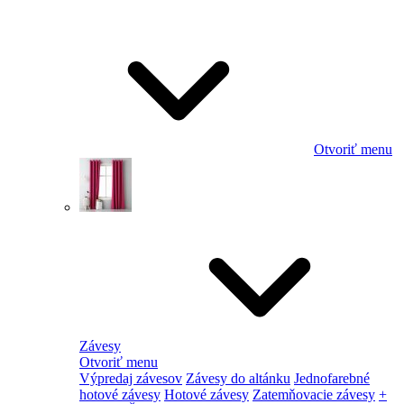
Otvoriť menu
Závesy
Otvoriť menu
Výpredaj závesov
Závesy do altánku
Jednofarebné
hotové závesy
Hotové závesy
Zatemňovacie závesy
+