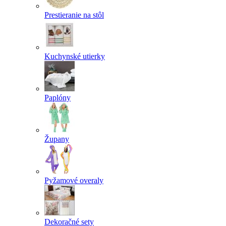
Prestieranie na stôl
Kuchynské utierky
Paplóny
Župany
Pyžamové overaly
Dekoračné sety