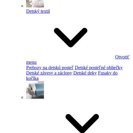
Detský textil
Otvoriť
menu
Prehozy na detskú posteľ
Detské posteľné obliečky
Detské závesy a záclony
Detské deky
Fusaky do
kočíka