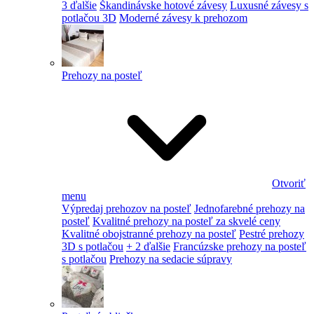
3 ďalšie
Škandinávske hotové závesy
Luxusné závesy s
potlačou 3D
Moderné závesy k prehozom
Prehozy na posteľ
Otvoriť
menu
Výpredaj prehozov na posteľ
Jednofarebné prehozy na
posteľ
Kvalitné prehozy na posteľ za skvelé ceny
Kvalitné obojstranné prehozy na posteľ
Pestré prehozy
3D s potlačou
+ 2 ďalšie
Francúzske prehozy na posteľ
s potlačou
Prehozy na sedacie súpravy