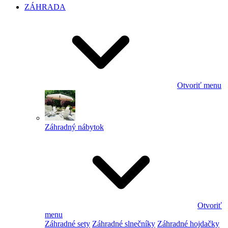
ZÁHRADA
Otvoriť menu
Záhradný nábytok
Otvoriť
menu
Záhradné sety
Záhradné slnečníky
Záhradné hojdačky