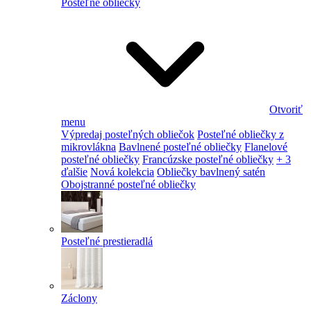
Posteľné obliečky
Otvoriť
menu
Výpredaj posteľných obliečok
Posteľné obliečky z
mikrovlákna
Bavlnené posteľné obliečky
Flanelové
posteľné obliečky
Francúzske posteľné obliečky
+ 3
ďalšie
Nová kolekcia
Obliečky bavlnený satén
Obojstranné posteľné obliečky
Posteľné prestieradlá
Záclony