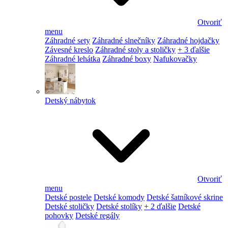
Otvoriť
menu
Záhradné sety
Záhradné slnečníky
Záhradné hojdačky
Závesné kreslo
Záhradné stoly a stoličky
+ 3 ďalšie
Záhradné lehátka
Záhradné boxy
Nafukovačky
Detský nábytok
Otvoriť
menu
Detské postele
Detské komody
Detské šatníkové skrine
Detské stoličky
Detské stolíky
+ 2 ďalšie
Detské
pohovky
Detské regály