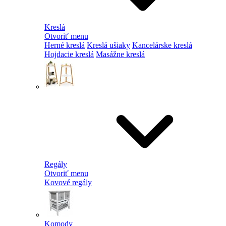
Kreslá
Otvoriť menu
Herné kreslá
Kreslá ušiaky
Kancelárske kreslá
Hojdacie kreslá
Masážne kreslá
Regály
Otvoriť menu
Kovové regály
Komody