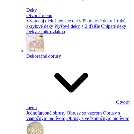
Deky
Otvoriť menu
Výpredaj diek
Luxusné deky
Piknikové deky
Hrubé
akrylové deky
Plyšové deky
+ 2 ďalšie
Chlpaté deky
Deky z mikrovlákna
Dekoračné obrusy
Otvoriť
menu
Jednofarebné obrusy
Obrusy so vzorom
Obrusy s
vianočným motívom
Obrusy s veľkonočným motívom