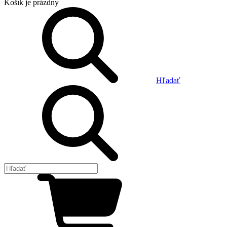
Košík
je prázdny
Hľadať