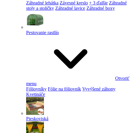
Záhradné lehátka
Závesné kreslo
+ 3 ďalšie
Záhradné
stoly a stoličky
Záhradné lavice
Záhradné boxy
Pestovanie rastlín
Otvoriť
menu
Fóliovníky
Fólie na fóliovník
Vyvýšené záhony
Kvetináče
Pieskoviská