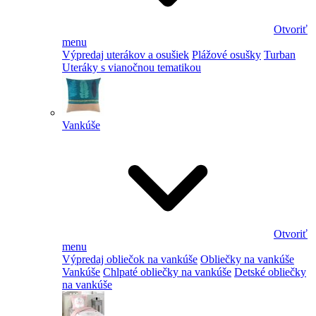
Otvoriť
menu
Výpredaj uterákov a osušiek
Plážové osušky
Turban
Uteráky s vianočnou tematikou
Vankúše
Otvoriť
menu
Výpredaj obliečok na vankúše
Obliečky na vankúše
Vankúše
Chlpaté obliečky na vankúše
Detské obliečky
na vankúše