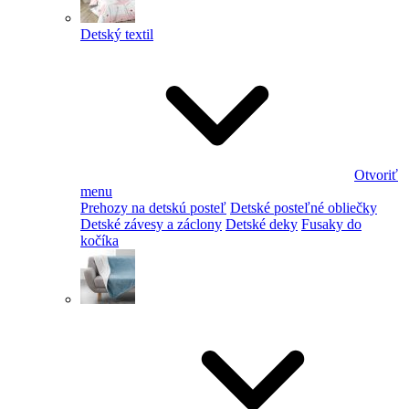
Detský textil
Otvoriť
menu
Prehozy na detskú posteľ
Detské posteľné obliečky
Detské závesy a záclony
Detské deky
Fusaky do
kočíka