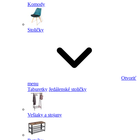
Komody
Stoličky
Otvoriť
menu
Taburetky
Jedálenské stoličky
Vešiaky a stojany