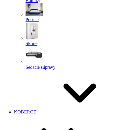
Botníky
Postele
Skrine
Sedacie súpravy
KOBERCE