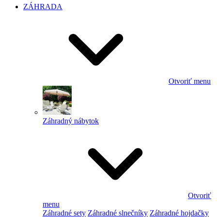
ZÁHRADA
Otvoriť menu
Záhradný nábytok
Otvoriť
menu
Záhradné sety
Záhradné slnečníky
Záhradné hojdačky