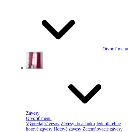
Otvoriť menu
Závesy
Otvoriť menu
Výpredaj závesov
Závesy do altánku
Jednofarebné
hotové závesy
Hotové závesy
Zatemňovacie závesy
+