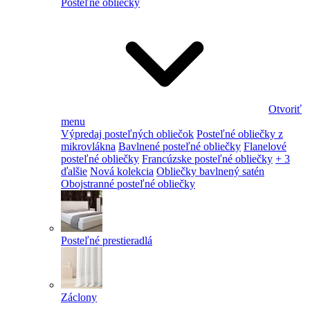
Posteľné obliečky
Otvoriť
menu
Výpredaj posteľných obliečok
Posteľné obliečky z
mikrovlákna
Bavlnené posteľné obliečky
Flanelové
posteľné obliečky
Francúzske posteľné obliečky
+ 3
ďalšie
Nová kolekcia
Obliečky bavlnený satén
Obojstranné posteľné obliečky
Posteľné prestieradlá
Záclony