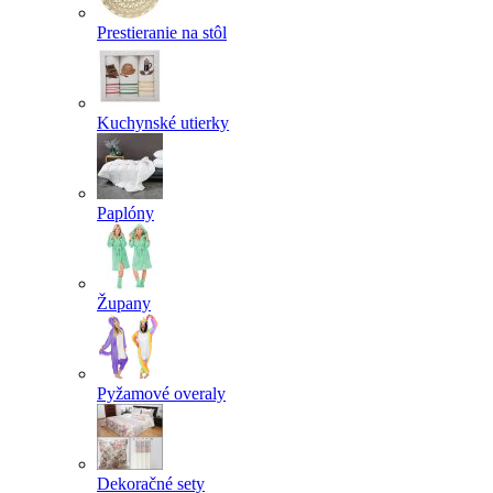
Prestieranie na stôl
Kuchynské utierky
Paplóny
Župany
Pyžamové overaly
Dekoračné sety