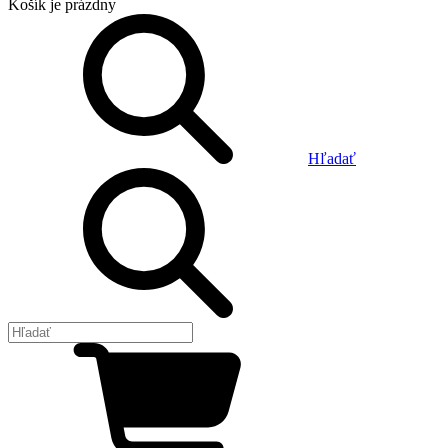
Košík
je prázdny
Hľadať