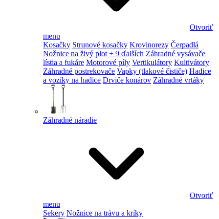
Otvoriť
menu
Kosačky
Strunové kosačky
Krovinorezy
Čerpadlá
Nožnice na živý plot
+ 9 ďalších
Záhradné vysávače
lístia a fukáre
Motorové píly
Vertikulátory
Kultivátory
Záhradné postrekovače
Vapky (tlakové čističe)
Hadice
a vozíky na hadice
Drviče konárov
Záhradné vrtáky
Záhradné náradie
Otvoriť
menu
Sekery
Nožnice na trávu a kríky