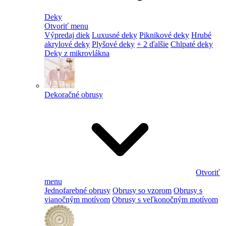
Deky
Otvoriť menu
Výpredaj diek
Luxusné deky
Piknikové deky
Hrubé
akrylové deky
Plyšové deky
+ 2 ďalšie
Chlpaté deky
Deky z mikrovlákna
Dekoračné obrusy
Otvoriť
menu
Jednofarebné obrusy
Obrusy so vzorom
Obrusy s
vianočným motívom
Obrusy s veľkonočným motívom