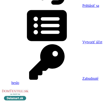
Prihlásiť sa
Vytvoriť účet
Zabudnuté
heslo