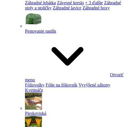
Záhradné lehátka
Závesné kreslo
+ 3 ďalšie
Záhradné
stoly a stoličky
Záhradné lavice
Záhradné boxy
Pestovanie rastlín
Otvoriť
menu
Fóliovníky
Fólie na fóliovník
Vyvýšené záhony
Kvetináče
Pieskoviská