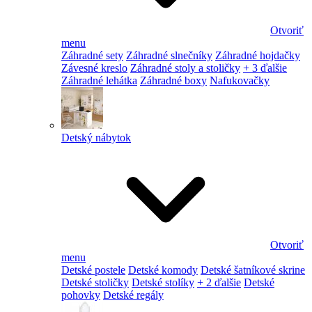
Otvoriť
menu
Záhradné sety
Záhradné slnečníky
Záhradné hojdačky
Závesné kreslo
Záhradné stoly a stoličky
+ 3 ďalšie
Záhradné lehátka
Záhradné boxy
Nafukovačky
Detský nábytok
Otvoriť
menu
Detské postele
Detské komody
Detské šatníkové skrine
Detské stoličky
Detské stolíky
+ 2 ďalšie
Detské
pohovky
Detské regály