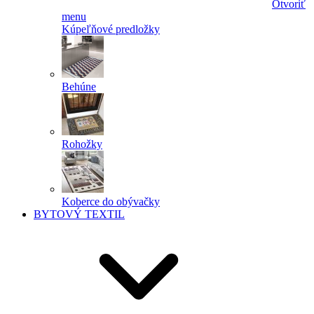
Otvoriť
menu
Kúpeľňové predložky
Behúne
Rohožky
Koberce do obývačky
BYTOVÝ TEXTIL