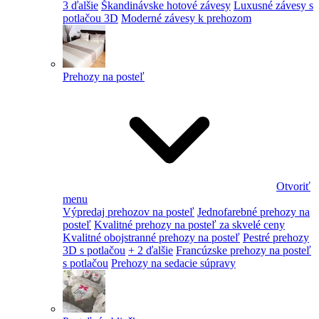
3 ďalšie
Škandinávske hotové závesy
Luxusné závesy s
potlačou 3D
Moderné závesy k prehozom
Prehozy na posteľ
Otvoriť
menu
Výpredaj prehozov na posteľ
Jednofarebné prehozy na
posteľ
Kvalitné prehozy na posteľ za skvelé ceny
Kvalitné obojstranné prehozy na posteľ
Pestré prehozy
3D s potlačou
+ 2 ďalšie
Francúzske prehozy na posteľ
s potlačou
Prehozy na sedacie súpravy