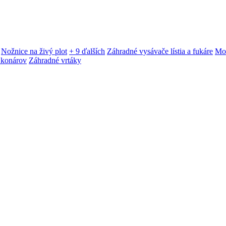
Nožnice na živý plot
+ 9 ďalších
Záhradné vysávače lístia a fukáre
Mot
 konárov
Záhradné vrtáky