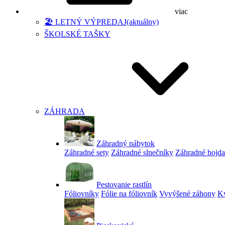
viac
🏖️ LETNÝ VÝPREDAJ
(aktuálny)
ŠKOLSKÉ TAŠKY
ZÁHRADA
Záhradný nábytok
Záhradné sety
Záhradné slnečníky
Záhradné hojd
Pestovanie rastlín
Fóliovníky
Fólie na fóliovník
Vyvýšené záhony
Kv