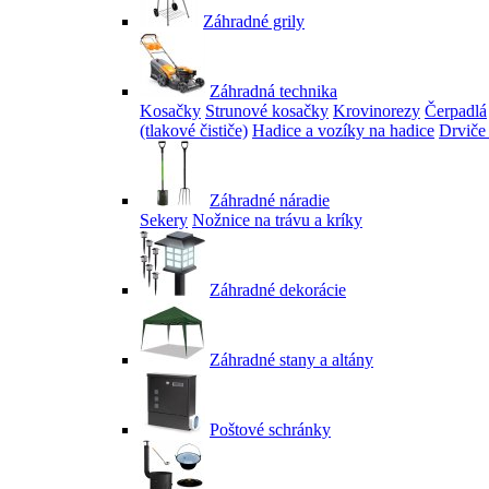
Záhradné grily
Záhradná technika
Kosačky
Strunové kosačky
Krovinorezy
Čerpadlá
(tlakové čističe)
Hadice a vozíky na hadice
Drviče
Záhradné náradie
Sekery
Nožnice na trávu a kríky
Záhradné dekorácie
Záhradné stany a altány
Poštové schránky