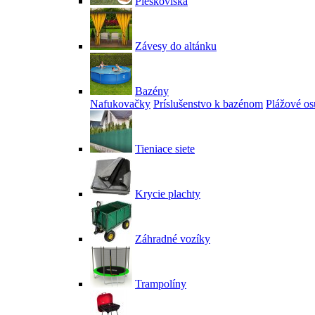
Pieskoviská
Závesy do altánku
Bazény
Nafukovačky
Príslušenstvo k bazénom
Plážové os
Tieniace siete
Krycie plachty
Záhradné vozíky
Trampolíny