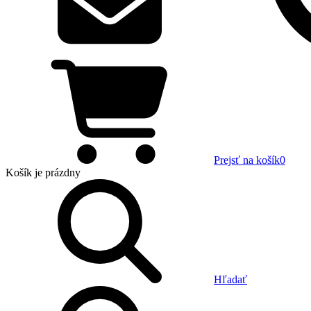
Prejsť na košík
0
Košík
je prázdny
Hľadať