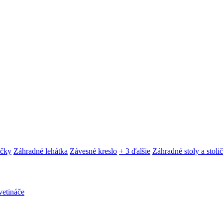
ačky
Záhradné lehátka
Závesné kreslo
+ 3 ďalšie
Záhradné stoly a stoli
etináče