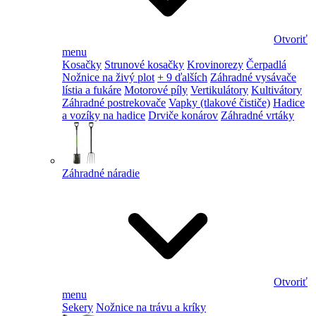
Otvoriť
menu
Kosačky
Strunové kosačky
Krovinorezy
Čerpadlá
Nožnice na živý plot
+ 9 ďalších
Záhradné vysávače
lístia a fukáre
Motorové píly
Vertikulátory
Kultivátory
Záhradné postrekovače
Vapky (tlakové čističe)
Hadice
a vozíky na hadice
Drviče konárov
Záhradné vrtáky
Záhradné náradie
Otvoriť
menu
Sekery
Nožnice na trávu a kríky