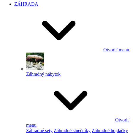
ZÁHRADA
Otvoriť menu
Záhradný nábytok
Otvoriť
menu
Záhradné sety
Záhradné slnečníky
Záhradné hojdačky