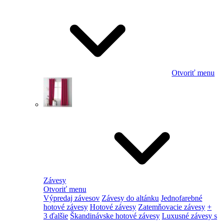
Otvoriť menu
Závesy
Otvoriť menu
Výpredaj závesov
Závesy do altánku
Jednofarebné
hotové závesy
Hotové závesy
Zatemňovacie závesy
+
3 ďalšie
Škandinávske hotové závesy
Luxusné závesy s