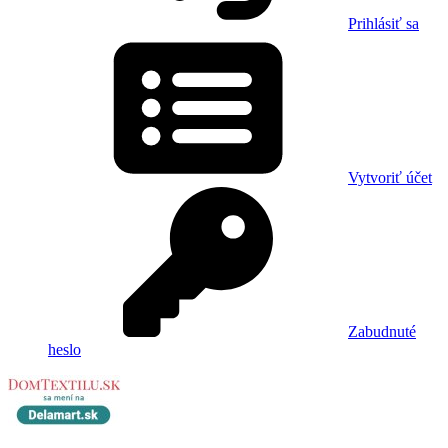
Prihlásiť sa
Vytvoriť účet
Zabudnuté
heslo