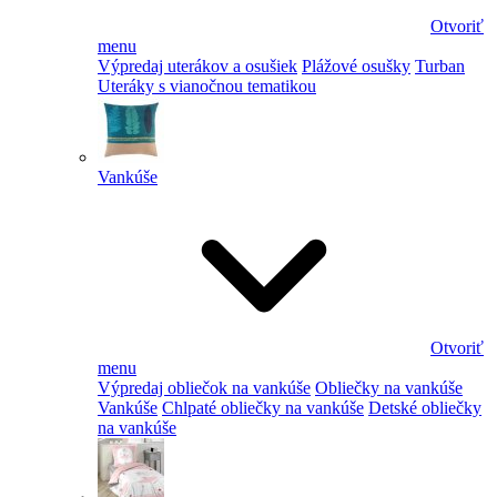
Otvoriť
menu
Výpredaj uterákov a osušiek
Plážové osušky
Turban
Uteráky s vianočnou tematikou
Vankúše
Otvoriť
menu
Výpredaj obliečok na vankúše
Obliečky na vankúše
Vankúše
Chlpaté obliečky na vankúše
Detské obliečky
na vankúše