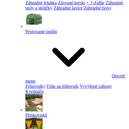
Záhradné lehátka
Závesné kreslo
+ 3 ďalšie
Záhradné
stoly a stoličky
Záhradné lavice
Záhradné boxy
Pestovanie rastlín
Otvoriť
menu
Fóliovníky
Fólie na fóliovník
Vyvýšené záhony
Kvetináče
Pieskoviská