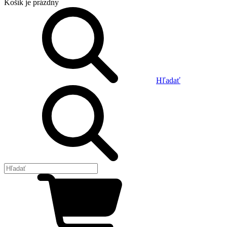
Košík
je prázdny
Hľadať