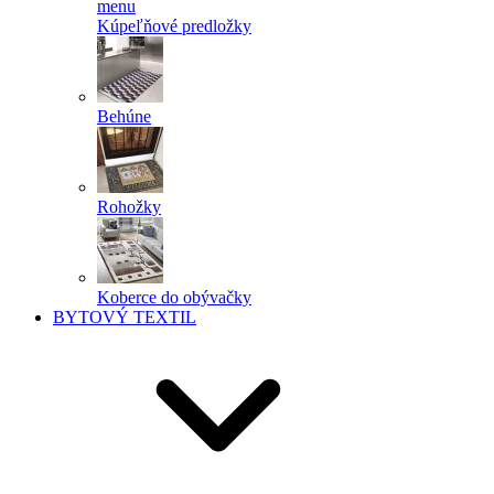
menu
Kúpeľňové predložky
Behúne
Rohožky
Koberce do obývačky
BYTOVÝ TEXTIL