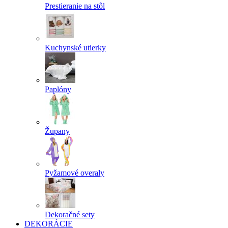
Prestieranie na stôl
Kuchynské utierky
Paplóny
Župany
Pyžamové overaly
Dekoračné sety
DEKORÁCIE