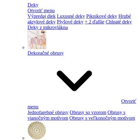
Deky
Otvoriť menu
Výpredaj diek
Luxusné deky
Piknikové deky
Hrubé
akrylové deky
Plyšové deky
+ 2 ďalšie
Chlpaté deky
Deky z mikrovlákna
Dekoračné obrusy
Otvoriť
menu
Jednofarebné obrusy
Obrusy so vzorom
Obrusy s
vianočným motívom
Obrusy s veľkonočným motívom