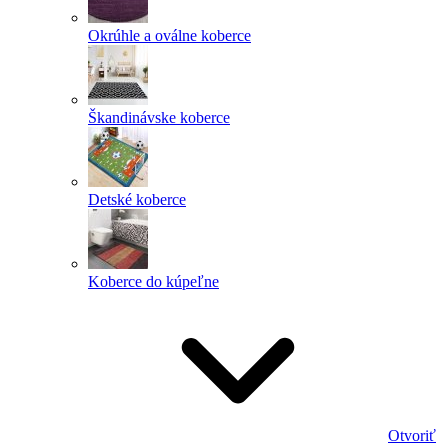
Okrúhle a oválne koberce
Škandinávske koberce
Detské koberce
Koberce do kúpeľne
Otvoriť