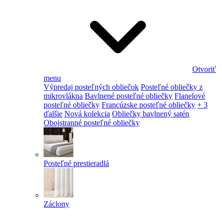
Otvoriť
menu
Výpredaj posteľných obliečok
Posteľné obliečky z
mikrovlákna
Bavlnené posteľné obliečky
Flanelové
posteľné obliečky
Francúzske posteľné obliečky
+ 3
ďalšie
Nová kolekcia
Obliečky bavlnený satén
Obojstranné posteľné obliečky
Posteľné prestieradlá
Záclony