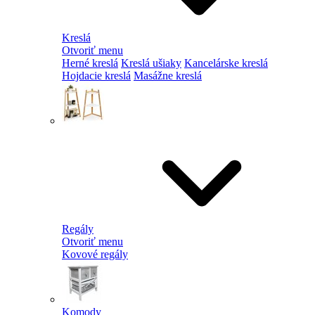
Kreslá
Otvoriť menu
Herné kreslá
Kreslá ušiaky
Kancelárske kreslá
Hojdacie kreslá
Masážne kreslá
Regály
Otvoriť menu
Kovové regály
Komody