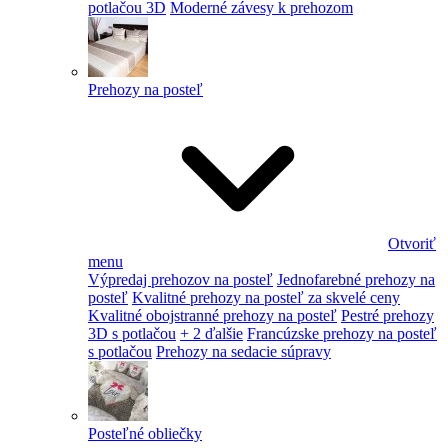
potlačou 3D
Moderné závesy k prehozom
Prehozy na posteľ
Otvoriť
menu
Výpredaj prehozov na posteľ
Jednofarebné prehozy na
posteľ
Kvalitné prehozy na posteľ za skvelé ceny
Kvalitné obojstranné prehozy na posteľ
Pestré prehozy
3D s potlačou
+ 2 ďalšie
Francúzske prehozy na posteľ
s potlačou
Prehozy na sedacie súpravy
Posteľné obliečky