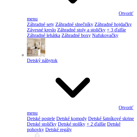
Otvoriť
menu
Záhradné sety
Záhradné slnečníky
Záhradné hojdačky
Závesné kreslo
Záhradné stoly a stoličky
+ 3 ďalšie
Záhradné lehátka
Záhradné boxy
Nafukovačky
Detský nábytok
Otvoriť
menu
Detské postele
Detské komody
Detské šatníkové skrine
Detské stoličky
Detské stolíky
+ 2 ďalšie
Detské
pohovky
Detské regály