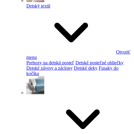
Detský textil
Otvoriť
menu
Prehozy na detskú posteľ
Detské posteľné obliečky
Detské závesy a záclony
Detské deky
Fusaky do
kočíka