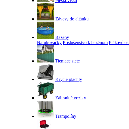
Pieskoviská
Závesy do altánku
Bazény
Nafukovačky
Príslušenstvo k bazénom
Plážové os
Tieniace siete
Krycie plachty
Záhradné vozíky
Trampolíny