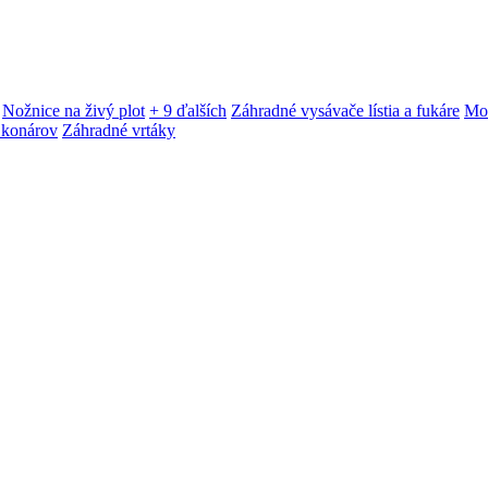
Nožnice na živý plot
+ 9 ďalších
Záhradné vysávače lístia a fukáre
Mot
 konárov
Záhradné vrtáky