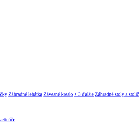
ačky
Záhradné lehátka
Závesné kreslo
+ 3 ďalšie
Záhradné stoly a stoli
etináče