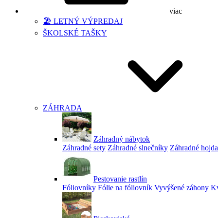
viac
🏖️ LETNÝ VÝPREDAJ
ŠKOLSKÉ TAŠKY
ZÁHRADA
Záhradný nábytok
Záhradné sety
Záhradné slnečníky
Záhradné hojd
Pestovanie rastlín
Fóliovníky
Fólie na fóliovník
Vyvýšené záhony
Kv