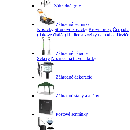
Záhradné grily
Záhradná technika
Kosačky
Strunové kosačky
Krovinorezy
Čerpadlá
(tlakové čističe)
Hadice a vozíky na hadice
Drviče
Záhradné náradie
Sekery
Nožnice na trávu a kríky
Záhradné dekorácie
Záhradné stany a altány
Poštové schránky