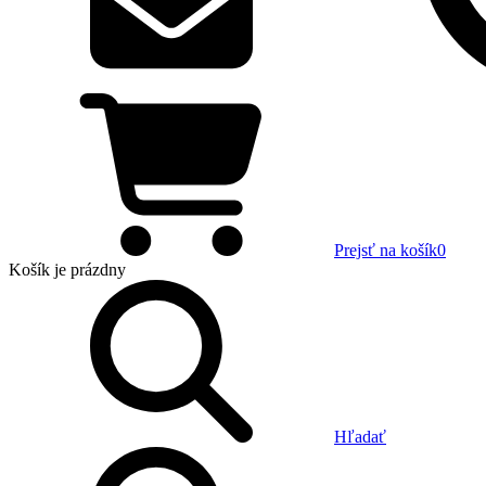
Prejsť na košík
0
Košík
je prázdny
Hľadať