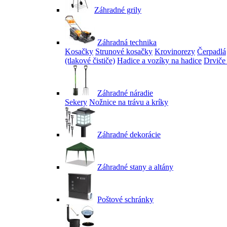
Záhradné grily
Záhradná technika
Kosačky
Strunové kosačky
Krovinorezy
Čerpadlá
(tlakové čističe)
Hadice a vozíky na hadice
Drviče
Záhradné náradie
Sekery
Nožnice na trávu a kríky
Záhradné dekorácie
Záhradné stany a altány
Poštové schránky