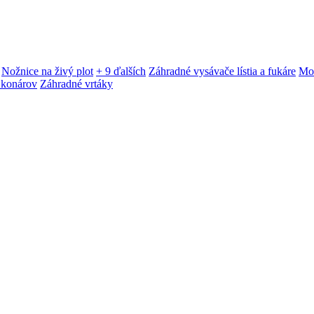
Nožnice na živý plot
+ 9 ďalších
Záhradné vysávače lístia a fukáre
Mot
 konárov
Záhradné vrtáky