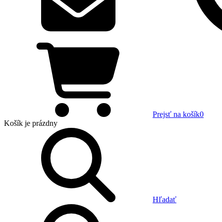
Prejsť na košík
0
Košík
je prázdny
Hľadať