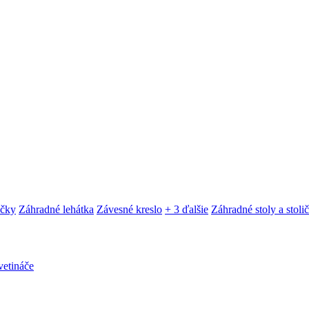
ačky
Záhradné lehátka
Závesné kreslo
+ 3 ďalšie
Záhradné stoly a stoli
etináče