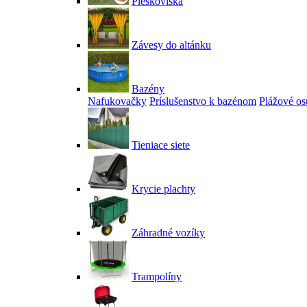
Pieskoviská
Závesy do altánku
Bazény
Nafukovačky
Príslušenstvo k bazénom
Plážové os
Tieniace siete
Krycie plachty
Záhradné vozíky
Trampolíny