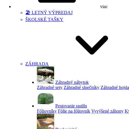
viac
🏖️ LETNÝ VÝPREDAJ
ŠKOLSKÉ TAŠKY
ZÁHRADA
Záhradný nábytok
Záhradné sety
Záhradné slnečníky
Záhradné hojd
Pestovanie rastlín
Fóliovníky
Fólie na fóliovník
Vyvýšené záhony
Kv