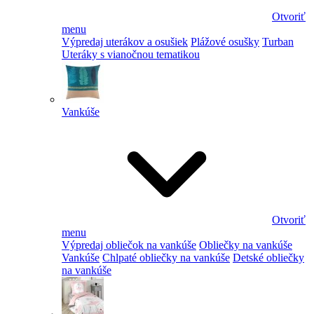
Otvoriť
menu
Výpredaj uterákov a osušiek
Plážové osušky
Turban
Uteráky s vianočnou tematikou
Vankúše
Otvoriť
menu
Výpredaj obliečok na vankúše
Obliečky na vankúše
Vankúše
Chlpaté obliečky na vankúše
Detské obliečky
na vankúše