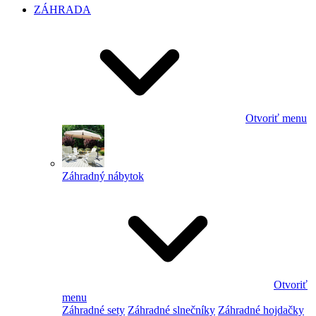
ZÁHRADA
Otvoriť menu
Záhradný nábytok
Otvoriť
menu
Záhradné sety
Záhradné slnečníky
Záhradné hojdačky