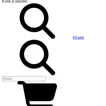
Košík
je prázdny
Hľadať