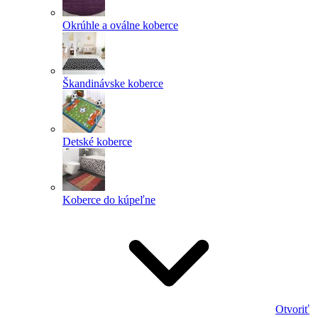
Okrúhle a oválne koberce
Škandinávske koberce
Detské koberce
Koberce do kúpeľne
Otvoriť