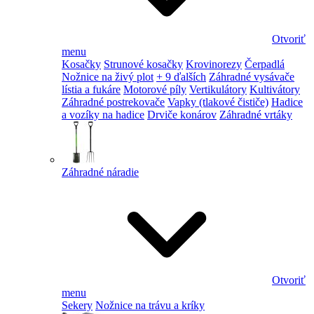
Otvoriť
menu
Kosačky
Strunové kosačky
Krovinorezy
Čerpadlá
Nožnice na živý plot
+ 9 ďalších
Záhradné vysávače
lístia a fukáre
Motorové píly
Vertikulátory
Kultivátory
Záhradné postrekovače
Vapky (tlakové čističe)
Hadice
a vozíky na hadice
Drviče konárov
Záhradné vrtáky
Záhradné náradie
Otvoriť
menu
Sekery
Nožnice na trávu a kríky