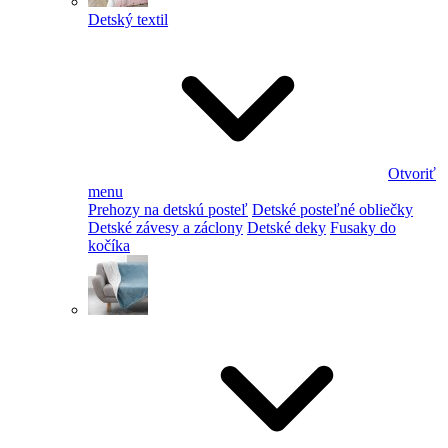
Detský textil
Otvoriť
menu
Prehozy na detskú posteľ
Detské posteľné obliečky
Detské závesy a záclony
Detské deky
Fusaky do
kočíka