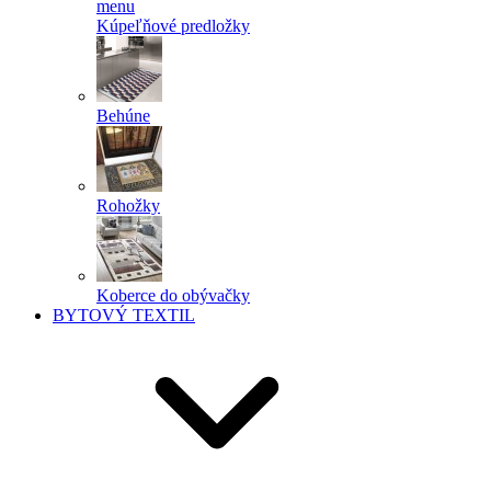
menu
Kúpeľňové predložky
Behúne
Rohožky
Koberce do obývačky
BYTOVÝ TEXTIL