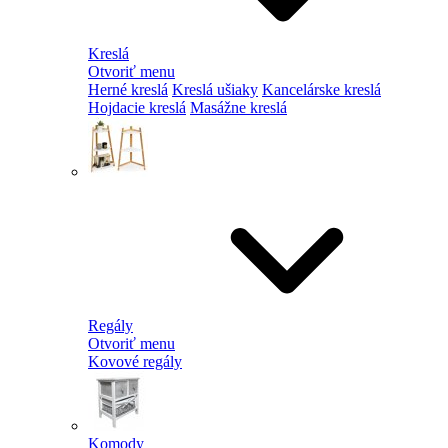
Kreslá
Otvoriť menu
Herné kreslá
Kreslá ušiaky
Kancelárske kreslá
Hojdacie kreslá
Masážne kreslá
Regály
Otvoriť menu
Kovové regály
Komody