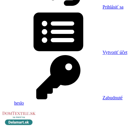
Prihlásiť sa
Vytvoriť účet
Zabudnuté
heslo