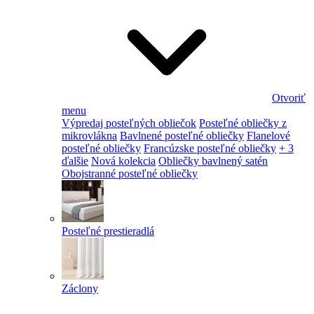
Otvoriť
menu
Výpredaj posteľných obliečok
Posteľné obliečky z
mikrovlákna
Bavlnené posteľné obliečky
Flanelové
posteľné obliečky
Francúzske posteľné obliečky
+ 3
ďalšie
Nová kolekcia
Obliečky bavlnený satén
Obojstranné posteľné obliečky
Posteľné prestieradlá
Záclony