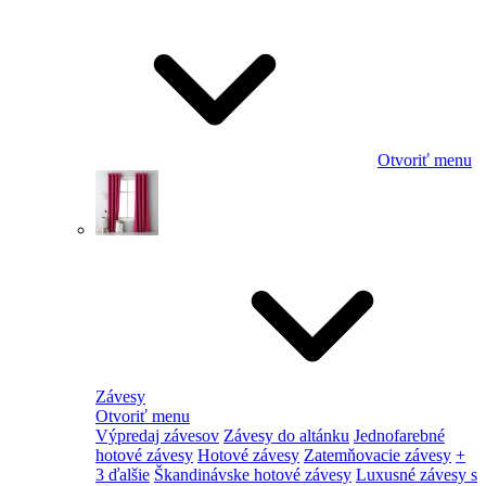
Otvoriť menu
Závesy
Otvoriť menu
Výpredaj závesov
Závesy do altánku
Jednofarebné
hotové závesy
Hotové závesy
Zatemňovacie závesy
+
3 ďalšie
Škandinávske hotové závesy
Luxusné závesy s