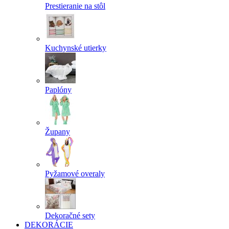
Prestieranie na stôl
Kuchynské utierky
Paplóny
Župany
Pyžamové overaly
Dekoračné sety
DEKORÁCIE