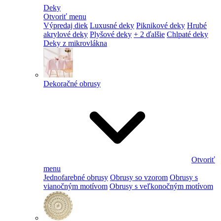
Deky
Otvoriť menu
Výpredaj diek
Luxusné deky
Piknikové deky
Hrubé
akrylové deky
Plyšové deky
+ 2 ďalšie
Chlpaté deky
Deky z mikrovlákna
Dekoračné obrusy
Otvoriť
menu
Jednofarebné obrusy
Obrusy so vzorom
Obrusy s
vianočným motívom
Obrusy s veľkonočným motívom