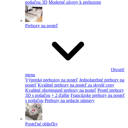
potlačou 3D
Moderné závesy k prehozom
Prehozy na posteľ
Otvoriť
menu
Výpredaj prehozov na posteľ
Jednofarebné prehozy na
posteľ
Kvalitné prehozy na posteľ za skvelé ceny
Kvalitné obojstranné prehozy na posteľ
Pestré prehozy
3D s potlačou
+ 2 ďalšie
Francúzske prehozy na posteľ
s potlačou
Prehozy na sedacie súpravy
Posteľné obliečky