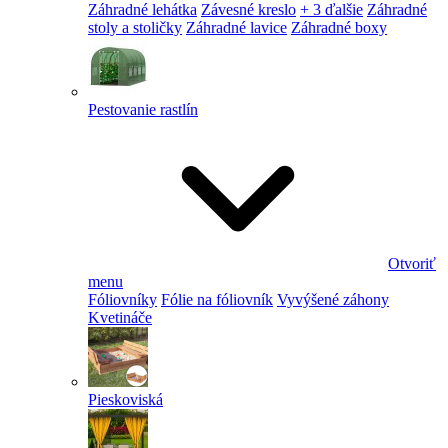
Záhradné lehátka
Závesné kreslo
+ 3 ďalšie
Záhradné
stoly a stoličky
Záhradné lavice
Záhradné boxy
Pestovanie rastlín
Otvoriť
menu
Fóliovníky
Fólie na fóliovník
Vyvýšené záhony
Kvetináče
Pieskoviská