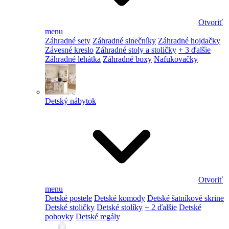
Otvoriť
menu
Záhradné sety
Záhradné slnečníky
Záhradné hojdačky
Závesné kreslo
Záhradné stoly a stoličky
+ 3 ďalšie
Záhradné lehátka
Záhradné boxy
Nafukovačky
Detský nábytok
Otvoriť
menu
Detské postele
Detské komody
Detské šatníkové skrine
Detské stoličky
Detské stolíky
+ 2 ďalšie
Detské
pohovky
Detské regály