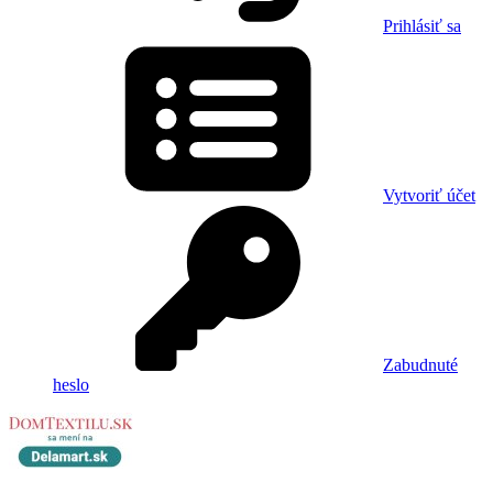
Prihlásiť sa
Vytvoriť účet
Zabudnuté
heslo