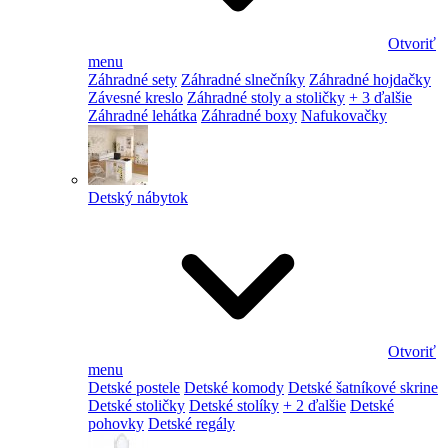
Otvoriť
menu
Záhradné sety
Záhradné slnečníky
Záhradné hojdačky
Závesné kreslo
Záhradné stoly a stoličky
+ 3 ďalšie
Záhradné lehátka
Záhradné boxy
Nafukovačky
Detský nábytok
Otvoriť
menu
Detské postele
Detské komody
Detské šatníkové skrine
Detské stoličky
Detské stolíky
+ 2 ďalšie
Detské
pohovky
Detské regály