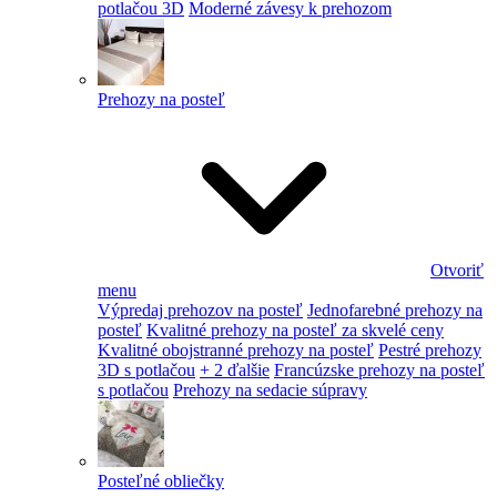
potlačou 3D
Moderné závesy k prehozom
Prehozy na posteľ
Otvoriť
menu
Výpredaj prehozov na posteľ
Jednofarebné prehozy na
posteľ
Kvalitné prehozy na posteľ za skvelé ceny
Kvalitné obojstranné prehozy na posteľ
Pestré prehozy
3D s potlačou
+ 2 ďalšie
Francúzske prehozy na posteľ
s potlačou
Prehozy na sedacie súpravy
Posteľné obliečky