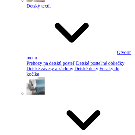
Detský textil
Otvoriť
menu
Prehozy na detskú posteľ
Detské posteľné obliečky
Detské závesy a záclony
Detské deky
Fusaky do
kočíka