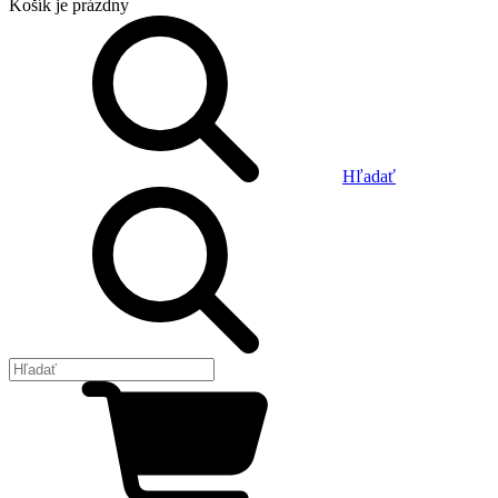
Košík
je prázdny
Hľadať