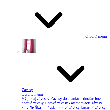
Otvoriť menu
Závesy
Otvoriť menu
Výpredaj závesov
Závesy do altánku
Jednofarebné
hotové závesy
Hotové závesy
Zatemňovacie závesy
+
3 ďalšie
Škandinávske hotové závesy
Luxusné závesy s