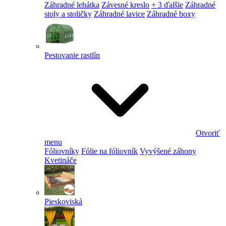
Záhradné lehátka
Závesné kreslo
+ 3 ďalšie
Záhradné
stoly a stoličky
Záhradné lavice
Záhradné boxy
Pestovanie rastlín
Otvoriť
menu
Fóliovníky
Fólie na fóliovník
Vyvýšené záhony
Kvetináče
Pieskoviská