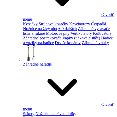
Otvoriť
menu
Kosačky
Strunové kosačky
Krovinorezy
Čerpadlá
Nožnice na živý plot
+ 9 ďalších
Záhradné vysávače
lístia a fukáre
Motorové píly
Vertikulátory
Kultivátory
Záhradné postrekovače
Vapky (tlakové čističe)
Hadice
a vozíky na hadice
Drviče konárov
Záhradné vrtáky
Záhradné náradie
Otvoriť
menu
Sekery
Nožnice na trávu a kríky