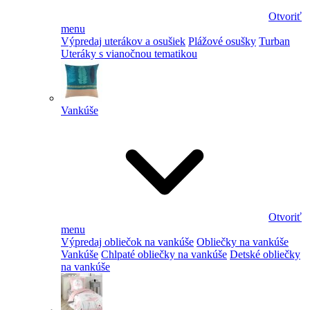
Otvoriť
menu
Výpredaj uterákov a osušiek
Plážové osušky
Turban
Uteráky s vianočnou tematikou
Vankúše
Otvoriť
menu
Výpredaj obliečok na vankúše
Obliečky na vankúše
Vankúše
Chlpaté obliečky na vankúše
Detské obliečky
na vankúše