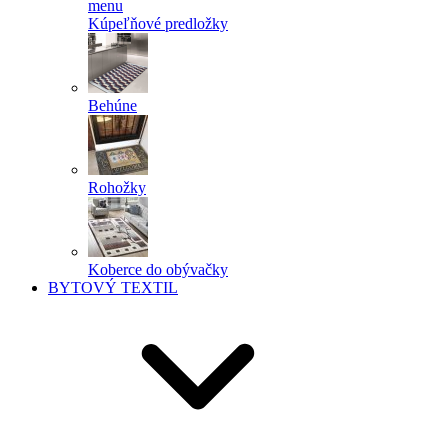
menu
Kúpeľňové predložky
Behúne
Rohožky
Koberce do obývačky
BYTOVÝ TEXTIL