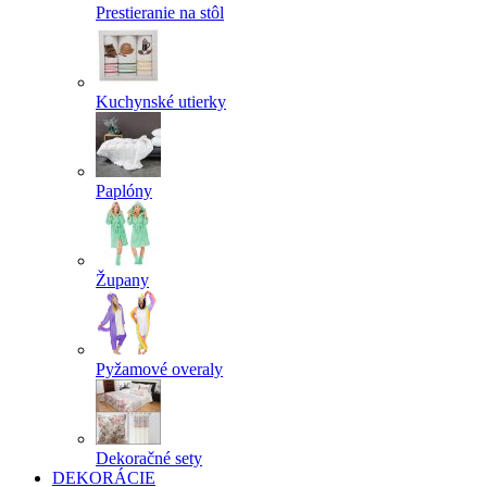
Prestieranie na stôl
Kuchynské utierky
Paplóny
Župany
Pyžamové overaly
Dekoračné sety
DEKORÁCIE