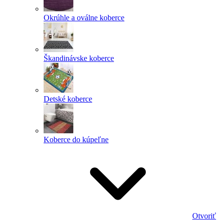
Okrúhle a oválne koberce
Škandinávske koberce
Detské koberce
Koberce do kúpeľne
Otvoriť