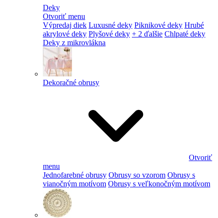
Deky
Otvoriť menu
Výpredaj diek
Luxusné deky
Piknikové deky
Hrubé
akrylové deky
Plyšové deky
+ 2 ďalšie
Chlpaté deky
Deky z mikrovlákna
Dekoračné obrusy
Otvoriť
menu
Jednofarebné obrusy
Obrusy so vzorom
Obrusy s
vianočným motívom
Obrusy s veľkonočným motívom