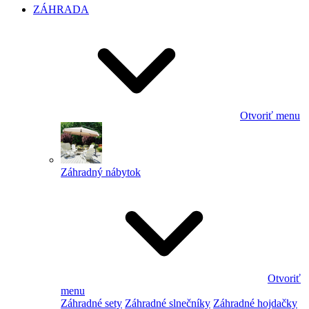
ZÁHRADA
Otvoriť menu
Záhradný nábytok
Otvoriť
menu
Záhradné sety
Záhradné slnečníky
Záhradné hojdačky