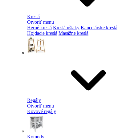
Kreslá
Otvoriť menu
Herné kreslá
Kreslá ušiaky
Kancelárske kreslá
Hojdacie kreslá
Masážne kreslá
Regály
Otvoriť menu
Kovové regály
Komody