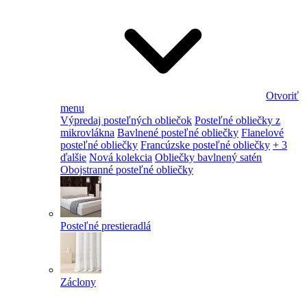
Otvoriť
menu
Výpredaj posteľných obliečok
Posteľné obliečky z
mikrovlákna
Bavlnené posteľné obliečky
Flanelové
posteľné obliečky
Francúzske posteľné obliečky
+ 3
ďalšie
Nová kolekcia
Obliečky bavlnený satén
Obojstranné posteľné obliečky
Posteľné prestieradlá
Záclony