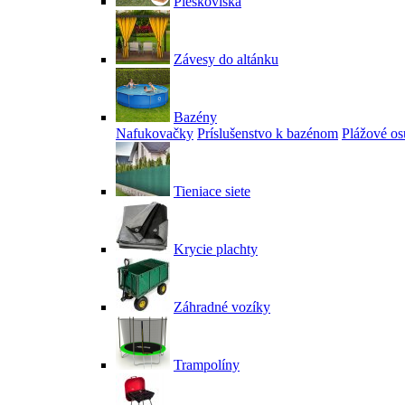
Pieskoviská
Závesy do altánku
Bazény
Nafukovačky
Príslušenstvo k bazénom
Plážové os
Tieniace siete
Krycie plachty
Záhradné vozíky
Trampolíny