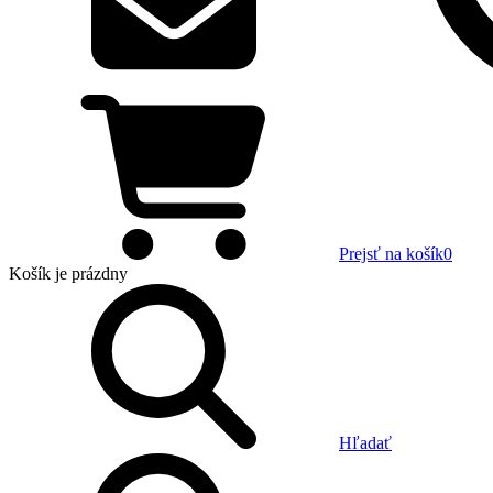
Prejsť na košík
0
Košík
je prázdny
Hľadať