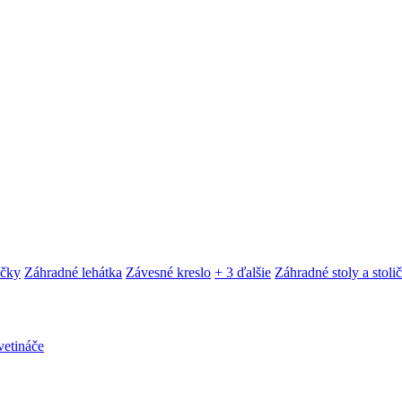
ačky
Záhradné lehátka
Závesné kreslo
+ 3 ďalšie
Záhradné stoly a stoli
etináče