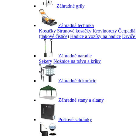
Záhradné grily
Záhradná technika
Kosačky
Strunové kosačky
Krovinorezy
Čerpadlá
(tlakové čističe)
Hadice a vozíky na hadice
Drviče
Záhradné náradie
Sekery
Nožnice na trávu a kríky
Záhradné dekorácie
Záhradné stany a altány
Poštové schránky