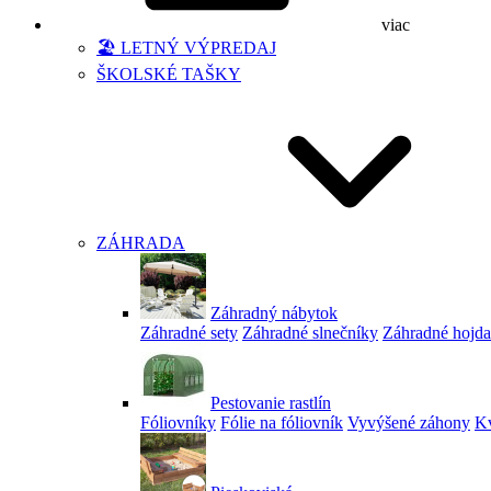
viac
🏖️ LETNÝ VÝPREDAJ
ŠKOLSKÉ TAŠKY
ZÁHRADA
Záhradný nábytok
Záhradné sety
Záhradné slnečníky
Záhradné hojd
Pestovanie rastlín
Fóliovníky
Fólie na fóliovník
Vyvýšené záhony
Kv