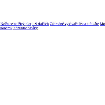
Nožnice na živý plot
+ 9 ďalších
Záhradné vysávače lístia a fukáre
Mot
 konárov
Záhradné vrtáky