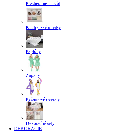
Prestieranie na stôl
Kuchynské utierky
Paplóny
Župany
Pyžamové overaly
Dekoračné sety
DEKORÁCIE