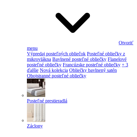
Otvoriť
menu
Výpredaj posteľných obliečok
Posteľné obliečky z
mikrovlákna
Bavlnené posteľné obliečky
Flanelové
posteľné obliečky
Francúzske posteľné obliečky
+ 3
ďalšie
Nová kolekcia
Obliečky bavlnený satén
Obojstranné posteľné obliečky
Posteľné prestieradlá
Záclony