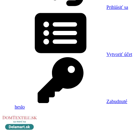
Prihlásiť sa
Vytvoriť účet
Zabudnuté
heslo