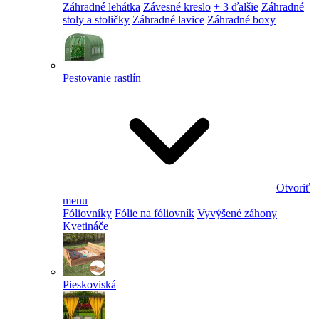
Záhradné lehátka
Závesné kreslo
+ 3 ďalšie
Záhradné
stoly a stoličky
Záhradné lavice
Záhradné boxy
Pestovanie rastlín
Otvoriť
menu
Fóliovníky
Fólie na fóliovník
Vyvýšené záhony
Kvetináče
Pieskoviská