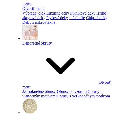
Deky
Otvoriť menu
Výpredaj diek
Luxusné deky
Piknikové deky
Hrubé
akrylové deky
Plyšové deky
+ 2 ďalšie
Chlpaté deky
Deky z mikrovlákna
Dekoračné obrusy
Otvoriť
menu
Jednofarebné obrusy
Obrusy so vzorom
Obrusy s
vianočným motívom
Obrusy s veľkonočným motívom