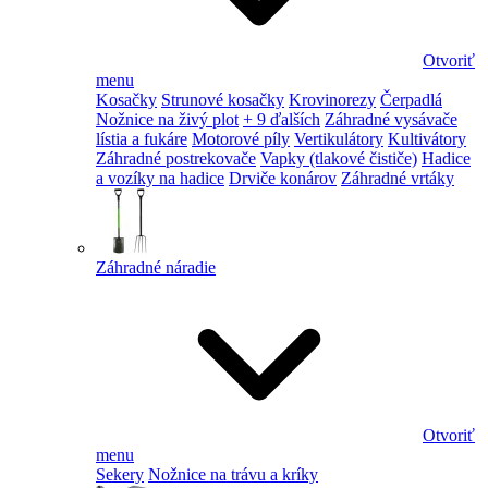
Otvoriť
menu
Kosačky
Strunové kosačky
Krovinorezy
Čerpadlá
Nožnice na živý plot
+ 9 ďalších
Záhradné vysávače
lístia a fukáre
Motorové píly
Vertikulátory
Kultivátory
Záhradné postrekovače
Vapky (tlakové čističe)
Hadice
a vozíky na hadice
Drviče konárov
Záhradné vrtáky
Záhradné náradie
Otvoriť
menu
Sekery
Nožnice na trávu a kríky