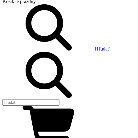
Košík
je prázdny
Hľadať