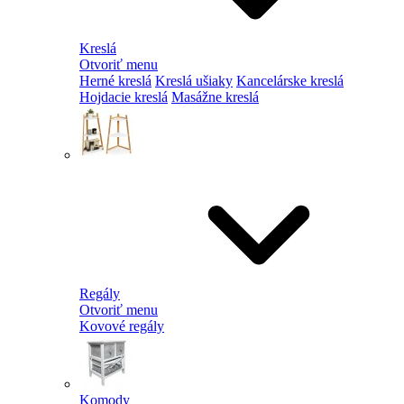
Kreslá
Otvoriť menu
Herné kreslá
Kreslá ušiaky
Kancelárske kreslá
Hojdacie kreslá
Masážne kreslá
Regály
Otvoriť menu
Kovové regály
Komody