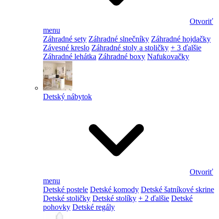
Otvoriť
menu
Záhradné sety
Záhradné slnečníky
Záhradné hojdačky
Závesné kreslo
Záhradné stoly a stoličky
+ 3 ďalšie
Záhradné lehátka
Záhradné boxy
Nafukovačky
Detský nábytok
Otvoriť
menu
Detské postele
Detské komody
Detské šatníkové skrine
Detské stoličky
Detské stolíky
+ 2 ďalšie
Detské
pohovky
Detské regály