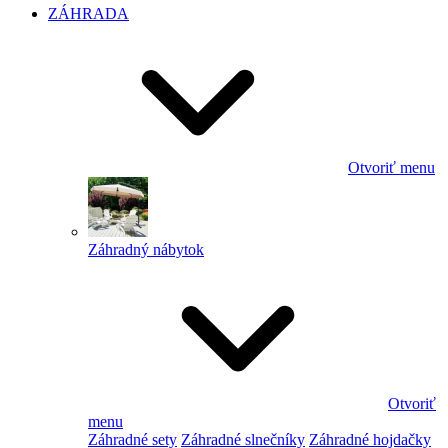
ZÁHRADA
Otvoriť menu
Záhradný nábytok
Otvoriť
menu
Záhradné sety
Záhradné slnečníky
Záhradné hojdačky