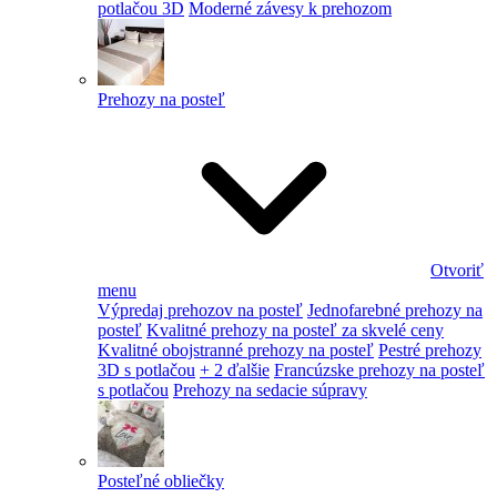
potlačou 3D
Moderné závesy k prehozom
Prehozy na posteľ
Otvoriť
menu
Výpredaj prehozov na posteľ
Jednofarebné prehozy na
posteľ
Kvalitné prehozy na posteľ za skvelé ceny
Kvalitné obojstranné prehozy na posteľ
Pestré prehozy
3D s potlačou
+ 2 ďalšie
Francúzske prehozy na posteľ
s potlačou
Prehozy na sedacie súpravy
Posteľné obliečky