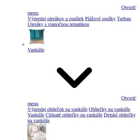
Otvoriť
menu
Výpredaj uterákov a osušiek
Plážové osušky
Turban
Uteráky s vianočnou tematikou
Vankúše
Otvoriť
menu
Výpredaj obliečok na vankúše
Obliečky na vankúše
Vankúše
Chlpaté obliečky na vankúše
Detské obliečky
na vankúše