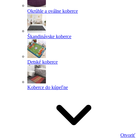
Okrúhle a oválne koberce
Škandinávske koberce
Detské koberce
Koberce do kúpeľne
Otvoriť