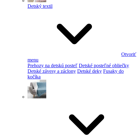
Detský textil
Otvoriť
menu
Prehozy na detskú posteľ
Detské posteľné obliečky
Detské závesy a záclony
Detské deky
Fusaky do
kočíka