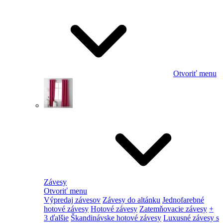
Otvoriť menu
Závesy
Otvoriť menu
Výpredaj závesov
Závesy do altánku
Jednofarebné
hotové závesy
Hotové závesy
Zatemňovacie závesy
+
3 ďalšie
Škandinávske hotové závesy
Luxusné závesy s