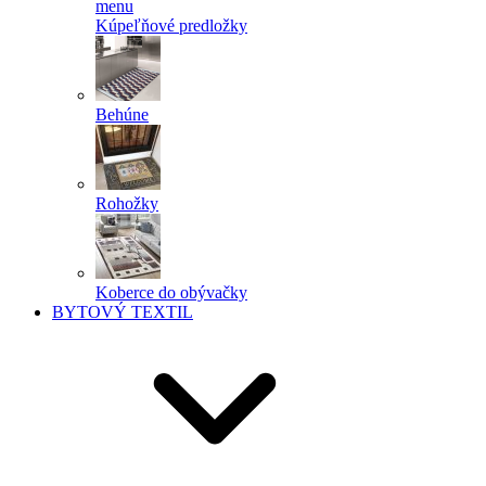
menu
Kúpeľňové predložky
Behúne
Rohožky
Koberce do obývačky
BYTOVÝ TEXTIL