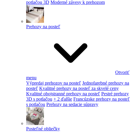
potlačou 3D
Moderné závesy k prehozom
Prehozy na posteľ
Otvoriť
menu
Výpredaj prehozov na posteľ
Jednofarebné prehozy na
posteľ
Kvalitné prehozy na posteľ za skvelé ceny
Kvalitné obojstranné prehozy na posteľ
Pestré prehozy
3D s potlačou
+ 2 ďalšie
Francúzske prehozy na posteľ
s potlačou
Prehozy na sedacie súpravy
Posteľné obliečky