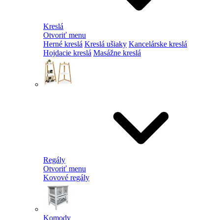
Kreslá
Otvoriť menu
Herné kreslá
Kreslá ušiaky
Kancelárske kreslá
Hojdacie kreslá
Masážne kreslá
Regály
Otvoriť menu
Kovové regály
Komody