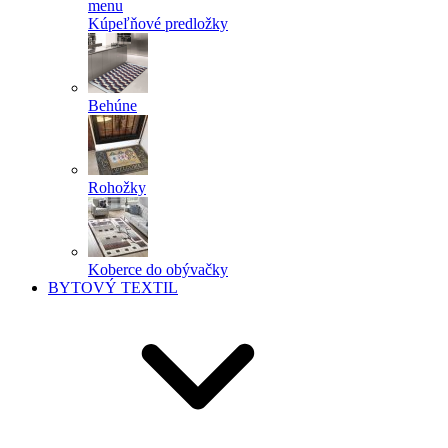
menu
Kúpeľňové predložky
Behúne
Rohožky
Koberce do obývačky
BYTOVÝ TEXTIL