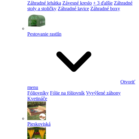
Záhradné lehátka
Závesné kreslo
+ 3 ďalšie
Záhradné
stoly a stoličky
Záhradné lavice
Záhradné boxy
Pestovanie rastlín
Otvoriť
menu
Fóliovníky
Fólie na fóliovník
Vyvýšené záhony
Kvetináče
Pieskoviská