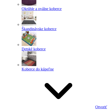
Okrúhle a oválne koberce
Škandinávske koberce
Detské koberce
Koberce do kúpeľne
Otvoriť