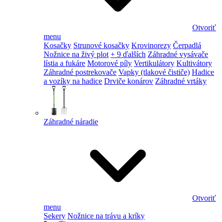
Otvoriť
menu
Kosačky
Strunové kosačky
Krovinorezy
Čerpadlá
Nožnice na živý plot
+ 9 ďalších
Záhradné vysávače
lístia a fukáre
Motorové píly
Vertikulátory
Kultivátory
Záhradné postrekovače
Vapky (tlakové čističe)
Hadice
a vozíky na hadice
Drviče konárov
Záhradné vrtáky
Záhradné náradie
Otvoriť
menu
Sekery
Nožnice na trávu a kríky