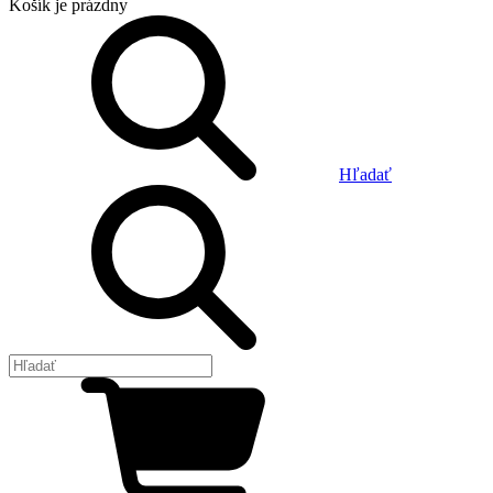
Košík
je prázdny
Hľadať