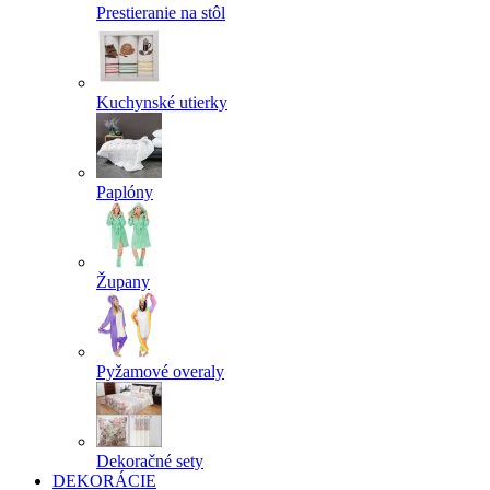
Prestieranie na stôl
Kuchynské utierky
Paplóny
Župany
Pyžamové overaly
Dekoračné sety
DEKORÁCIE