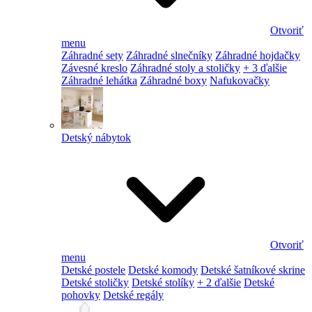
Otvoriť
menu
Záhradné sety
Záhradné slnečníky
Záhradné hojdačky
Závesné kreslo
Záhradné stoly a stoličky
+ 3 ďalšie
Záhradné lehátka
Záhradné boxy
Nafukovačky
Detský nábytok
Otvoriť
menu
Detské postele
Detské komody
Detské šatníkové skrine
Detské stoličky
Detské stolíky
+ 2 ďalšie
Detské
pohovky
Detské regály