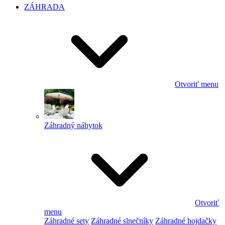
ZÁHRADA
Otvoriť menu
Záhradný nábytok
Otvoriť
menu
Záhradné sety
Záhradné slnečníky
Záhradné hojdačky