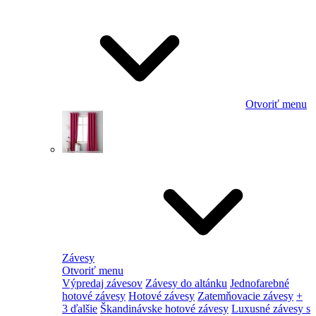
Otvoriť menu
Závesy
Otvoriť menu
Výpredaj závesov
Závesy do altánku
Jednofarebné
hotové závesy
Hotové závesy
Zatemňovacie závesy
+
3 ďalšie
Škandinávske hotové závesy
Luxusné závesy s