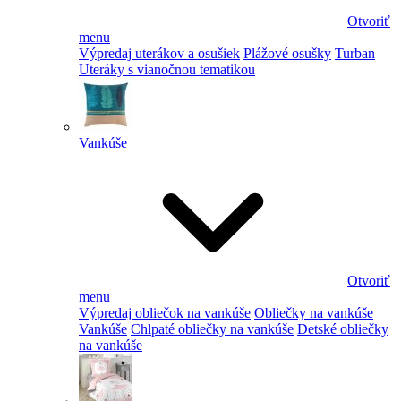
Otvoriť
menu
Výpredaj uterákov a osušiek
Plážové osušky
Turban
Uteráky s vianočnou tematikou
Vankúše
Otvoriť
menu
Výpredaj obliečok na vankúše
Obliečky na vankúše
Vankúše
Chlpaté obliečky na vankúše
Detské obliečky
na vankúše