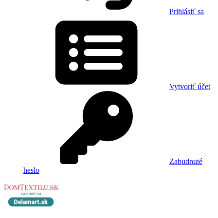
Prihlásiť sa
Vytvoriť účet
Zabudnuté
heslo