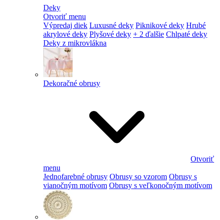
Deky
Otvoriť menu
Výpredaj diek
Luxusné deky
Piknikové deky
Hrubé
akrylové deky
Plyšové deky
+ 2 ďalšie
Chlpaté deky
Deky z mikrovlákna
Dekoračné obrusy
Otvoriť
menu
Jednofarebné obrusy
Obrusy so vzorom
Obrusy s
vianočným motívom
Obrusy s veľkonočným motívom