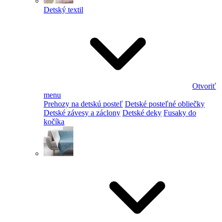
Detský textil
Otvoriť
menu
Prehozy na detskú posteľ
Detské posteľné obliečky
Detské závesy a záclony
Detské deky
Fusaky do
kočíka