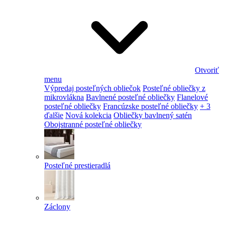
Otvoriť
menu
Výpredaj posteľných obliečok
Posteľné obliečky z
mikrovlákna
Bavlnené posteľné obliečky
Flanelové
posteľné obliečky
Francúzske posteľné obliečky
+ 3
ďalšie
Nová kolekcia
Obliečky bavlnený satén
Obojstranné posteľné obliečky
Posteľné prestieradlá
Záclony