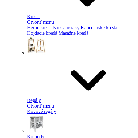
Kreslá
Otvoriť menu
Herné kreslá
Kreslá ušiaky
Kancelárske kreslá
Hojdacie kreslá
Masážne kreslá
Regály
Otvoriť menu
Kovové regály
Komody