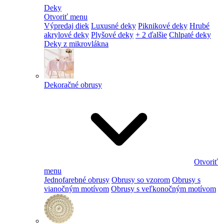
Deky
Otvoriť menu
Výpredaj diek
Luxusné deky
Piknikové deky
Hrubé
akrylové deky
Plyšové deky
+ 2 ďalšie
Chlpaté deky
Deky z mikrovlákna
Dekoračné obrusy
Otvoriť
menu
Jednofarebné obrusy
Obrusy so vzorom
Obrusy s
vianočným motívom
Obrusy s veľkonočným motívom