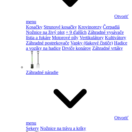
Otvoriť
menu
Kosačky
Strunové kosačky
Krovinorezy
Čerpadlá
Nožnice na živý plot
+ 9 ďalších
Záhradné vysávače
lístia a fukáre
Motorové píly
Vertikulátory
Kultivátory
Záhradné postrekovače
Vapky (tlakové čističe)
Hadice
a vozíky na hadice
Drviče konárov
Záhradné vrtáky
Záhradné náradie
Otvoriť
menu
Sekery
Nožnice na trávu a kríky