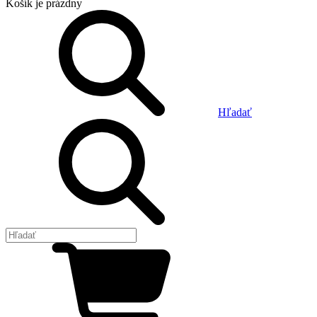
Košík
je prázdny
Hľadať