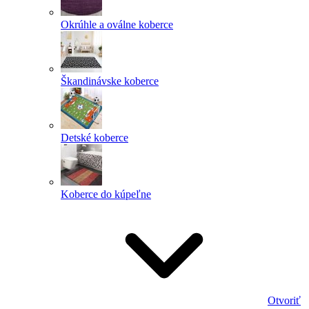
Okrúhle a oválne koberce
Škandinávske koberce
Detské koberce
Koberce do kúpeľne
Otvoriť