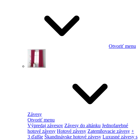
Otvoriť menu
Závesy
Otvoriť menu
Výpredaj závesov
Závesy do altánku
Jednofarebné
hotové závesy
Hotové závesy
Zatemňovacie závesy
+
3 ďalšie
Škandinávske hotové závesy
Luxusné závesy s