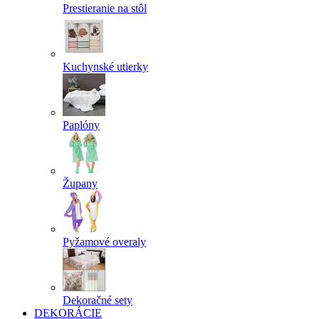
Prestieranie na stôl
Kuchynské utierky
Paplóny
Župany
Pyžamové overaly
Dekoračné sety
DEKORÁCIE