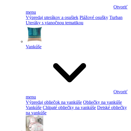
Otvoriť
menu
Výpredaj uterákov a osušiek
Plážové osušky
Turban
Uteráky s vianočnou tematikou
Vankúše
Otvoriť
menu
Výpredaj obliečok na vankúše
Obliečky na vankúše
Vankúše
Chlpaté obliečky na vankúše
Detské obliečky
na vankúše