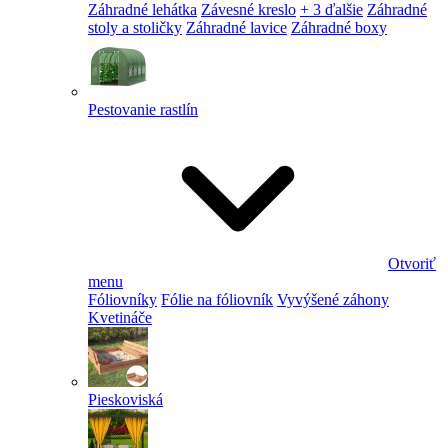
Záhradné lehátka
Závesné kreslo
+ 3 ďalšie
Záhradné
stoly a stoličky
Záhradné lavice
Záhradné boxy
Pestovanie rastlín
Otvoriť
menu
Fóliovníky
Fólie na fóliovník
Vyvýšené záhony
Kvetináče
Pieskoviská