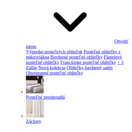
Otvoriť
menu
Výpredaj posteľných obliečok
Posteľné obliečky z
mikrovlákna
Bavlnené posteľné obliečky
Flanelové
posteľné obliečky
Francúzske posteľné obliečky
+ 3
ďalšie
Nová kolekcia
Obliečky bavlnený satén
Obojstranné posteľné obliečky
Posteľné prestieradlá
Záclony