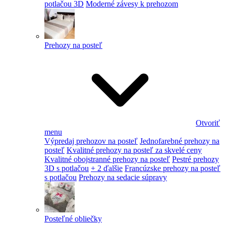
potlačou 3D
Moderné závesy k prehozom
Prehozy na posteľ
Otvoriť
menu
Výpredaj prehozov na posteľ
Jednofarebné prehozy na
posteľ
Kvalitné prehozy na posteľ za skvelé ceny
Kvalitné obojstranné prehozy na posteľ
Pestré prehozy
3D s potlačou
+ 2 ďalšie
Francúzske prehozy na posteľ
s potlačou
Prehozy na sedacie súpravy
Posteľné obliečky