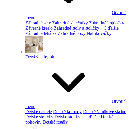
Otvoriť
menu
Záhradné sety
Záhradné slnečníky
Záhradné hojdačky
Závesné kreslo
Záhradné stoly a stoličky
+ 3 ďalšie
Záhradné lehátka
Záhradné boxy
Nafukovačky
Detský nábytok
Otvoriť
menu
Detské postele
Detské komody
Detské šatníkové skrine
Detské stoličky
Detské stolíky
+ 2 ďalšie
Detské
pohovky
Detské regály