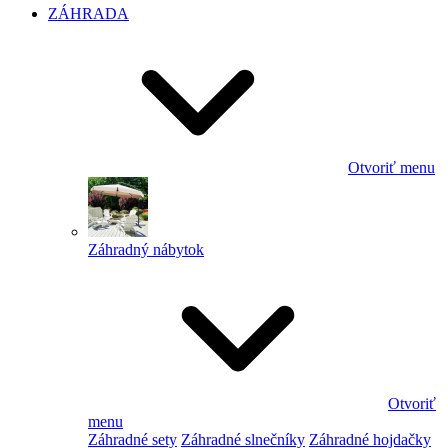
ZÁHRADA
Otvoriť menu
Záhradný nábytok
Otvoriť
menu
Záhradné sety
Záhradné slnečníky
Záhradné hojdačky