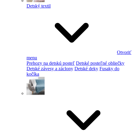
Detský textil
Otvoriť
menu
Prehozy na detskú posteľ
Detské posteľné obliečky
Detské závesy a záclony
Detské deky
Fusaky do
kočíka