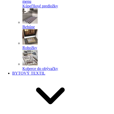
menu
Kúpeľňové predložky
Behúne
Rohožky
Koberce do obývačky
BYTOVÝ TEXTIL