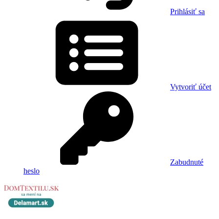
Prihlásiť sa
Vytvoriť účet
Zabudnuté
heslo