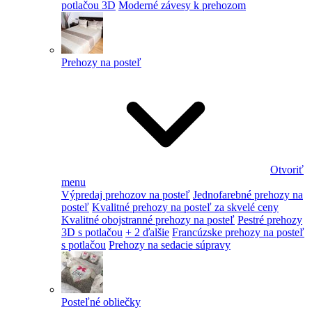
potlačou 3D
Moderné závesy k prehozom
Prehozy na posteľ
Otvoriť
menu
Výpredaj prehozov na posteľ
Jednofarebné prehozy na
posteľ
Kvalitné prehozy na posteľ za skvelé ceny
Kvalitné obojstranné prehozy na posteľ
Pestré prehozy
3D s potlačou
+ 2 ďalšie
Francúzske prehozy na posteľ
s potlačou
Prehozy na sedacie súpravy
Posteľné obliečky