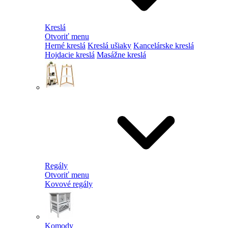
Kreslá
Otvoriť menu
Herné kreslá
Kreslá ušiaky
Kancelárske kreslá
Hojdacie kreslá
Masážne kreslá
Regály
Otvoriť menu
Kovové regály
Komody