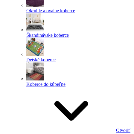
Okrúhle a oválne koberce
Škandinávske koberce
Detské koberce
Koberce do kúpeľne
Otvoriť