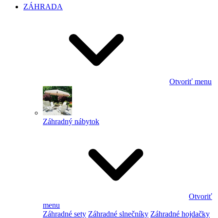
ZÁHRADA
Otvoriť menu
Záhradný nábytok
Otvoriť
menu
Záhradné sety
Záhradné slnečníky
Záhradné hojdačky