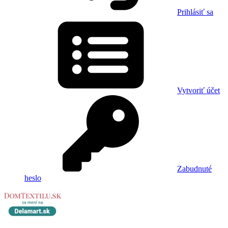
Prihlásiť sa
Vytvoriť účet
Zabudnuté
heslo