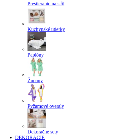
Prestieranie na stôl
Kuchynské utierky
Paplóny
Župany
Pyžamové overaly
Dekoračné sety
DEKORÁCIE