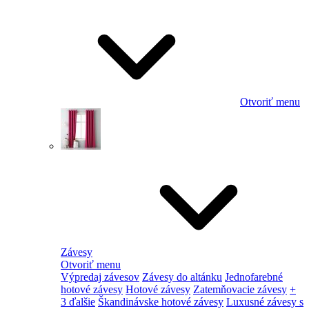
Otvoriť menu
Závesy
Otvoriť menu
Výpredaj závesov
Závesy do altánku
Jednofarebné
hotové závesy
Hotové závesy
Zatemňovacie závesy
+
3 ďalšie
Škandinávske hotové závesy
Luxusné závesy s