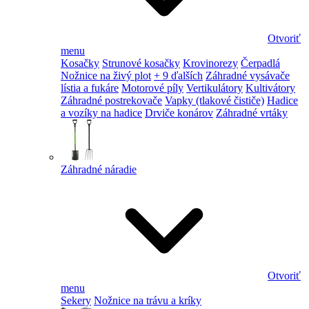
Otvoriť
menu
Kosačky
Strunové kosačky
Krovinorezy
Čerpadlá
Nožnice na živý plot
+ 9 ďalších
Záhradné vysávače
lístia a fukáre
Motorové píly
Vertikulátory
Kultivátory
Záhradné postrekovače
Vapky (tlakové čističe)
Hadice
a vozíky na hadice
Drviče konárov
Záhradné vrtáky
Záhradné náradie
Otvoriť
menu
Sekery
Nožnice na trávu a kríky