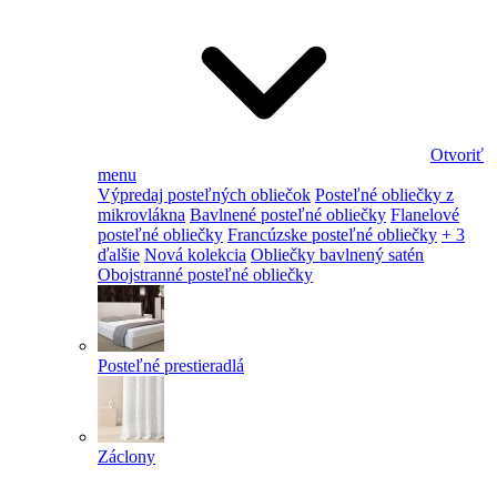
Otvoriť
menu
Výpredaj posteľných obliečok
Posteľné obliečky z
mikrovlákna
Bavlnené posteľné obliečky
Flanelové
posteľné obliečky
Francúzske posteľné obliečky
+ 3
ďalšie
Nová kolekcia
Obliečky bavlnený satén
Obojstranné posteľné obliečky
Posteľné prestieradlá
Záclony