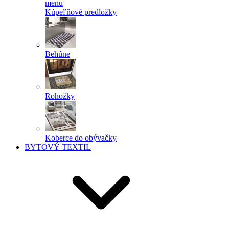
menu
Kúpeľňové predložky
Behúne
Rohožky
Koberce do obývačky
BYTOVÝ TEXTIL