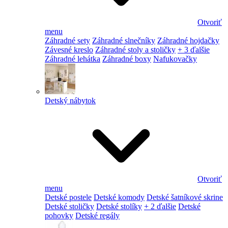
Otvoriť
menu
Záhradné sety
Záhradné slnečníky
Záhradné hojdačky
Závesné kreslo
Záhradné stoly a stoličky
+ 3 ďalšie
Záhradné lehátka
Záhradné boxy
Nafukovačky
Detský nábytok
Otvoriť
menu
Detské postele
Detské komody
Detské šatníkové skrine
Detské stoličky
Detské stolíky
+ 2 ďalšie
Detské
pohovky
Detské regály