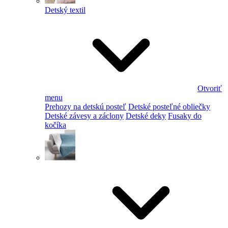
Detský textil
Otvoriť
menu
Prehozy na detskú posteľ
Detské posteľné obliečky
Detské závesy a záclony
Detské deky
Fusaky do
kočíka