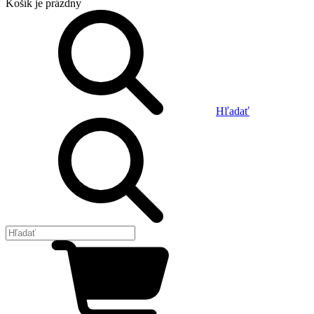
Košík
je prázdny
Hľadať