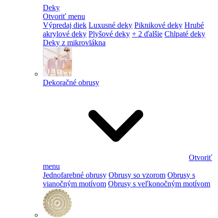
Deky
Otvoriť menu
Výpredaj diek
Luxusné deky
Piknikové deky
Hrubé
akrylové deky
Plyšové deky
+ 2 ďalšie
Chlpaté deky
Deky z mikrovlákna
Dekoračné obrusy
Otvoriť
menu
Jednofarebné obrusy
Obrusy so vzorom
Obrusy s
vianočným motívom
Obrusy s veľkonočným motívom