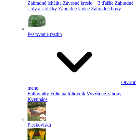
Záhradné lehátka
Závesné kreslo
+ 3 ďalšie
Záhradné
stoly a stoličky
Záhradné lavice
Záhradné boxy
Pestovanie rastlín
Otvoriť
menu
Fóliovníky
Fólie na fóliovník
Vyvýšené záhony
Kvetináče
Pieskoviská