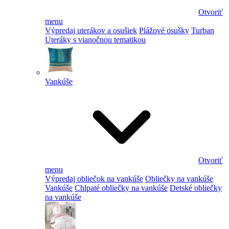
Otvoriť
menu
Výpredaj uterákov a osušiek
Plážové osušky
Turban
Uteráky s vianočnou tematikou
Vankúše
Otvoriť
menu
Výpredaj obliečok na vankúše
Obliečky na vankúše
Vankúše
Chlpaté obliečky na vankúše
Detské obliečky
na vankúše